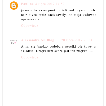
Paulina
4 lipca 2017 14:52
ja mam bzika na punkcie żeli pod prysznic heh.
te z nivea mnie zaciekawily, bo maja cudowne
opakowania.
Odpowiedz
Aleksandra NS Blog
20 lipca 2017 20:34
A mi się bardzo podobają perełki olejkowe w
składzie. Dzięki nim skóra jest tak miękka.....
Odpowiedz