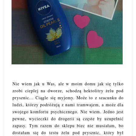
Nie wiem jak u Was, ale w moim domu jak się tylko
zrobi cieplej na dworze, schodzą hektolitry żelu pod
prysznic... Ciągle się myjemy. Może to z szacunku do
ludzi, którzy podróżują z nami tramwajem, a może dla
swojego komfortu psychicznego. Nie wiem. Jedno jest
pewne, wycieczki do drogerii są częste by uzupełnić
zapasy. Tym razem do sklepu biec nie musiałam, bo
dostałam się do testu żelu pod prysznic, który był