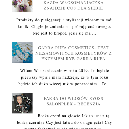
KAŻDA WŁOSOMANIACZKA
ZNAJDZIE COŚ DLA SIEBIE
Produkty do pielęgnacji i stylizacji włosów to mój
konik. Ciągle je zmieniam i próbuję coś nowego.
Nie jest to kłopot, jeśli się ma ...
GARRA RUFA COSMETICS- TEST
NIESAMOWITYCH KOSMETYKÓW Z
ENZYMEM RYB GARRA RUFA
Witam Was serdecznie w roku 2019. To będzie
pierwszy wpis i mam nadzieję, że w tym roku
będzie ich dużo więcej niż w poprzednim. To...
FARBA DO WŁOSÓW SYOSS
SALONPLEX - RECENZJA
Boska czerń na głowie Jak to jest z tą
boską czernią? Czy jest łatwa do osiągnięcia? Czy
można farbować swoje włosy samemu w...