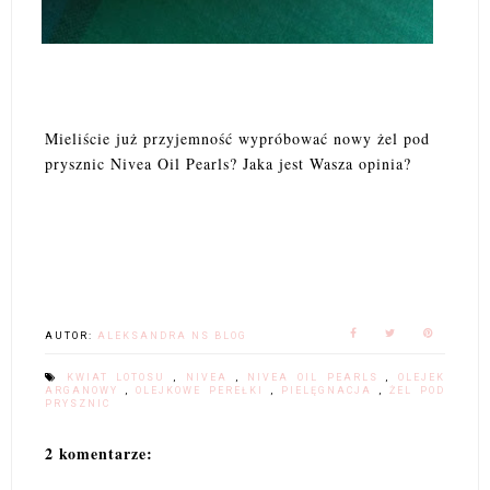
Mieliście już przyjemność wypróbować nowy żel pod
prysznic Nivea Oil Pearls? Jaka jest Wasza opinia?
AUTOR:
ALEKSANDRA NS BLOG
KWIAT LOTOSU
,
NIVEA
,
NIVEA OIL PEARLS
,
OLEJEK
ARGANOWY
,
OLEJKOWE PEREŁKI
,
PIELĘGNACJA
,
ŻEL POD
PRYSZNIC
2 komentarze: