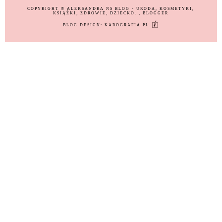
COPYRIGHT ©
ALEKSANDRA NS BLOG - URODA, KOSMETYKI,
KSIĄŻKI, ZDROWIE, DZIECKO.
, BLOGGER
BLOG DESIGN:
KAROGRAFIA.PL