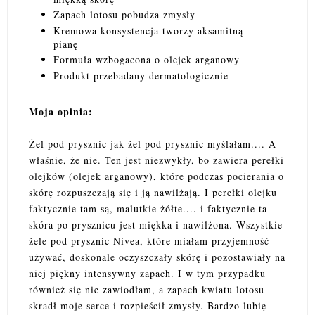
Zapach lotosu pobudza zmysły
Kremowa konsystencja tworzy aksamitną
pianę
Formuła wzbogacona o olejek arganowy
Produkt przebadany dermatologicznie
Moja opinia:
Żel pod prysznic jak żel pod prysznic myślałam.... A
właśnie, że nie. Ten jest niezwykły, bo zawiera perełki
olejków (olejek arganowy), które podczas pocierania o
skórę rozpuszczają się i ją nawilżają. I perełki olejku
faktycznie tam są, malutkie żółte.... i faktycznie ta
skóra po prysznicu jest miękka i nawilżona. Wszystkie
żele pod prysznic Nivea, które miałam przyjemność
używać, doskonale oczyszczały skórę i pozostawiały na
niej piękny intensywny zapach. I w tym przypadku
również się nie zawiodłam, a zapach kwiatu lotosu
skradł moje serce i rozpieścił zmysły. Bardzo lubię