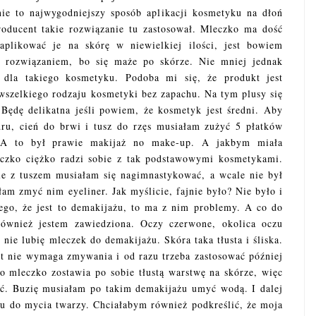
e to najwygodniejszy sposób aplikacji kosmetyku na dłoń
roducent takie rozwiązanie tu zastosował. Mleczko ma dość
aplikować je na skórę w niewielkiej ilości, jest bowiem
 rozwiązaniem, bo się maże po skórze. Nie mniej jednak
 dla takiego kosmetyku. Podoba mi się, że produkt jest
wszelkiego rodzaju kosmetyki bez zapachu. Na tym plusy się
Będę delikatna jeśli powiem, że kosmetyk jest średni. Aby
ru, cień do brwi i tusz do rzęs musiałam zużyć 5 płatków
 A to był prawie makijaż no make-up. A jakbym miała
czko ciężko radzi sobie z tak podstawowymi kosmetykami.
le z tuszem musiałam się nagimnastykować, a wcale nie był
 zmyć nim eyeliner. Jak myślicie, fajnie było? Nie było i
ego, że jest to demakijażu, to ma z nim problemy. A co do
ównież jestem zawiedziona. Oczy czerwone, okolica oczu
nie lubię mleczek do demakijażu. Skóra taka tłusta i śliska.
kt nie wymaga zmywania i od razu trzeba zastosować później
bo mleczko zostawia po sobie tłustą warstwę na skórze, więc
ąć. Buzię musiałam po takim demakijażu umyć wodą. I dalej
lu do mycia twarzy. Chciałabym również podkreślić, że moja