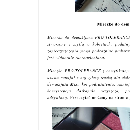
Mleczko do de
Mleczko do demakijażu PRO-TOLERANCE M
stworzone z myślą o kobietach, podatny
zanieczyszczenia mogą podrażniać nadwraż
jest widocznie zaczerwieniona.
Mleczko PRO-TOLERANCE z certyfikatem 
usuwa makijaż z najwyższą troską dla skór
demakijażu Mixa koi podrażnienia, zmniejs
konsystencja doskonale oczyszcza, p
odżywioną.
Przeczytać możemy na stronie 