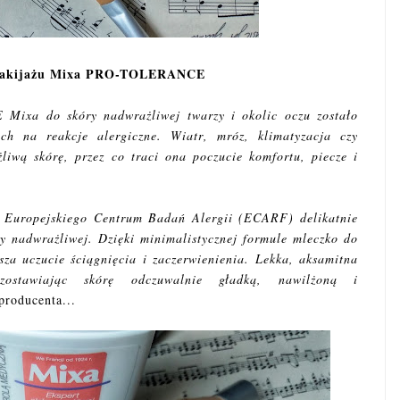
makijażu Mixa PRO-TOLERANCE
ixa do skóry nadwrażliwej twarzy i okolic oczu zostało
ch na reakcje alergiczne. Wiatr, mróz, klimatyzacja czy
liwą skórę, przez co traci ona poczucie komfortu, piecze i
Europejskiego Centrum Badań Alergii (ECARF) delikatnie
y nadwrażliwej. Dzięki minimalistycznej formule mleczko do
za uczucie ściągnięcia i zaczerwienienia. Lekka, aksamitna
ozostawiając skórę odczuwalnie gładką, nawilżoną i
producenta...