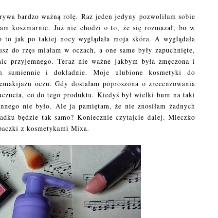
rywa bardzo ważną rolę. Raz jeden jedyny pozwoliłam sobie
am koszmarnie. Już nie chodzi o to, że się rozmazał, bo w
 to jak po takiej nocy wyglądała moja skóra. A wyglądała
usz do rzęs miałam w oczach, a one same były zapuchnięte,
 nic przyjemnego. Teraz nie ważne jakbym była zmęczona i
m sumiennie i dokładnie. Moje ulubione kosmetyki do
demakijażu oczu. Gdy dostałam poproszona o zrecenzowania
czucia, co do tego produktu. Kiedyś był wielki bum na taki
innego nie było. Ale ja pamiętam, że nie znosiłam żadnych
dku będzie tak samo? Koniecznie czytajcie dalej. Mleczko
paczki z kosmetykami Mixa.