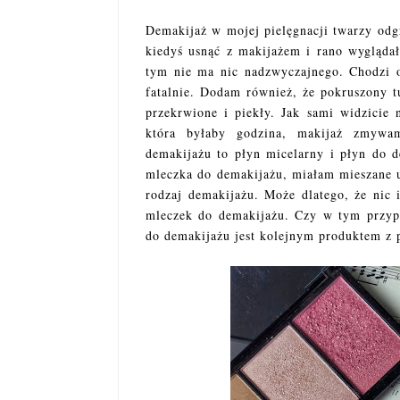
Demakijaż w mojej pielęgnacji twarzy odg
kiedyś usnąć z makijażem i rano wyglądał
tym nie ma nic nadzwyczajnego. Chodzi o
fatalnie. Dodam również, że pokruszony t
przekrwione i piekły. Jak sami widzicie
która byłaby godzina, makijaż zmywa
demakijażu to płyn micelarny i płyn do 
mleczka do demakijażu, miałam mieszane u
rodzaj demakijażu. Może dlatego, że nic 
mleczek do demakijażu. Czy w tym przypa
do demakijażu jest kolejnym produktem z 