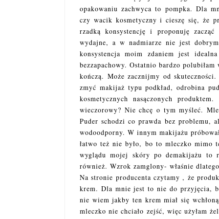
opakowaniu zachwyca to pompka. Dla mni
czy wacik kosmetyczny i cieszę się, że p
rzadką konsystencję i proponuję zacząć 
wydajne, a w nadmiarze nie jest dobrym
konsystencja moim zdaniem jest idealna
bezzapachowy. Ostatnio bardzo polubiłam 
kończą. Może zacznijmy od skuteczności. 
zmyć makijaż typu podkład, odrobina pud
kosmetycznych nasączonych produktem.
wieczorowy? Nie chcę o tym myśleć. Mle
Puder schodzi co prawda bez problemu, a
wodoodporny. W innym makijażu próbowałam
łatwo też nie było, bo to mleczko mimo t
wyglądu mojej skóry po demakijażu to r
również. Wzrok zamglony- właśnie dlatego 
Na stronie producenta czytamy , że produ
krem. Dla mnie jest to nie do przyjęcia, 
nie wiem jakby ten krem miał się wchłon
mleczko nie chciało zejść, więc użyłam że