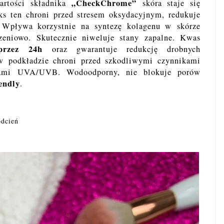
„
CheckChrome”
artości składnika
skóra staje się
ks ten chroni przed stresem oksydacyjnym, redukuje
. Wpływa korzystnie na syntezę kolagenu w skórze
arzeniowo. Skutecznie niweluje stany zapalne. Kwas
przez 24h
oraz gwarantuje redukcję drobnych
 podkładzie chroni przed szkodliwymi czynnikami
iami UVA/UVB. Wodoodporny, nie blokuje porów
endly
.
 odcień