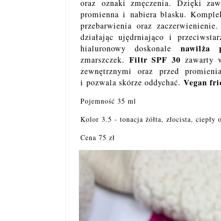
oraz oznaki zmęczenia. Dzięki zaw
promienna i nabiera blasku. Komple
przebarwienia oraz zaczerwienienie
działając ujędrniająco i przeciwst
nawilża 
hialuronowy doskonale
Filtr SPF 30
zmarszczek.
zawarty w
zewnętrznymi oraz przed promien
Vegan fri
i pozwala skórze oddychać.
Pojemność 35 ml
Kolor 3.5 - tonacja żółta, złocista, ciepły
Cena 75 zł