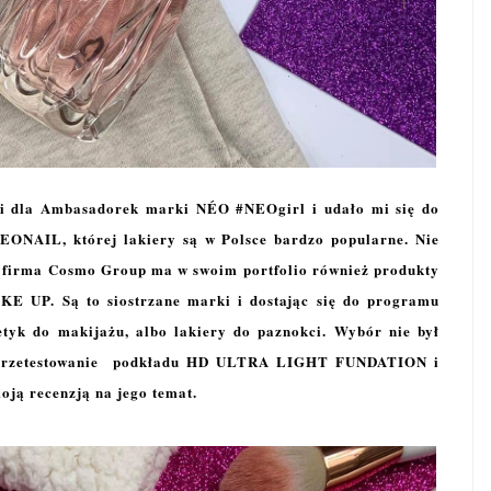
ii dla Ambasadorek marki NÉO #NEOgirl i udało mi się do
NEONAIL, której lakiery są w Polsce bardzo popularne. Nie
w firma Cosmo Group ma w swoim portfolio również produkty
E UP. Są to siostrzane marki i dostając się do programu
tyk do makijażu, albo lakiery do paznokci. Wybór nie był
na przetestowanie podkładu HD ULTRA LIGHT FUNDATION i
moją recenzją na jego temat.