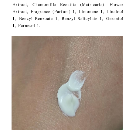
Extract
,
Chamomilla Recutita (Matricaria), Flower
Extract
,
Fragrance (Parfum) 1
,
Limonene 1
,
Linalool
1
,
Benzyl Benzoate 1
,
Benzyl Salicylate 1
,
Geraniol
1
,
Farnesol 1
.