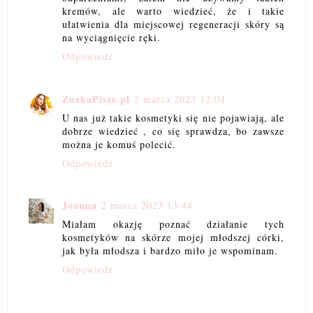
kremów, ale warto wiedzieć, że i takie
ułatwienia dla miejscowej regeneracji skóry są
na wyciągnięcie ręki.
Odpowiedz
ZuzkaPisze.pl
2 marca 2023 12:04
U nas już takie kosmetyki się nie pojawiają, ale
dobrze wiedzieć , co się sprawdza, bo zawsze
można je komuś polecić.
Odpowiedz
Joanna
2 marca 2023 13:44
Miałam okazję poznać działanie tych
kosmetyków na skórze mojej młodszej córki,
jak była młodsza i bardzo miło je wspominam.
Odpowiedz