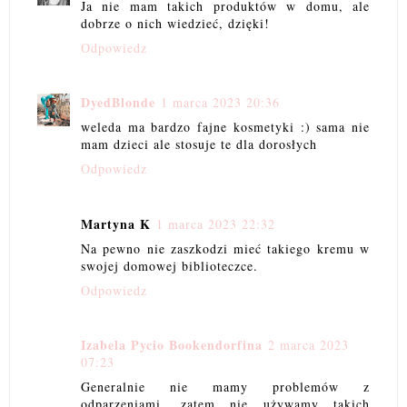
Ja nie mam takich produktów w domu, ale
dobrze o nich wiedzieć, dzięki!
Odpowiedz
DyedBlonde
1 marca 2023 20:36
weleda ma bardzo fajne kosmetyki :) sama nie
mam dzieci ale stosuje te dla dorosłych
Odpowiedz
Martyna K
1 marca 2023 22:32
Na pewno nie zaszkodzi mieć takiego kremu w
swojej domowej biblioteczce.
Odpowiedz
Izabela Pycio Bookendorfina
2 marca 2023
07:23
Generalnie nie mamy problemów z
odparzeniami, zatem nie używamy takich