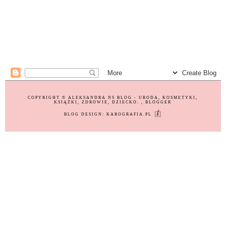
COPYRIGHT ©
ALEKSANDRA NS BLOG - URODA, KOSMETYKI,
KSIĄŻKI, ZDROWIE, DZIECKO.
, BLOGGER
BLOG DESIGN:
KAROGRAFIA.PL