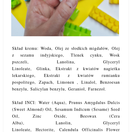
Skład kremu:
Woda,
Olej ze słodkich migdałów,
Olej
z sezamu indyjskiego
,
Tlenek cynku,
Wosk
pszczeli,
Lanolina,
Glyceryl
Linoleate,
Glinka,
Ekstrakt z kwiatów nagietka
lekarskiego,
Ekstrakt z kwiatów rumianku
pospolitego,
Zapach
,
Limonen
,
Linalol
,
Benzoesan
benzylu
,
Salicylan benzylu
,
Geraniol
,
Farnezol.
Skład INCI: Water (Aqua),
Prunus Amygdalus Dulcis
(Sweet Almond) Oil
,
Sesamum Indicum (Sesame) Seed
Oil
,
Zinc Oxide
,
Beeswax (Cera
Alba)
,
Lanolin
,
Glyceryl
Linoleate
,
Hectorite
,
Calendula Officinalis Flower