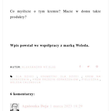
Co myślicie o tym kremie? Macie w domu takie
produkty?
Wpis powstał we współpracy z marką Weleda.
AUTOR:
ALEKSANDRA NS BLOG
DLA DZIECI
,
KOSMETYKI DLA DZIECI
,
KREM NA
ODPARZENIA
,
KREM PRZECIW ODPARZENIOM
,
PIELUSZKA
,
WELEDA CALENDULA
6 komentarzy:
Agnieszka Deja
1 marca 2023 18:29