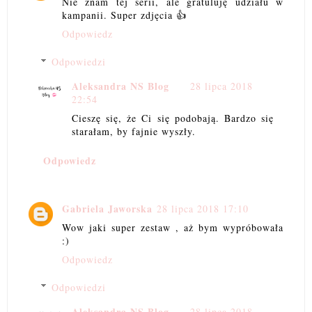
Nie znam tej serii, ale gratuluję udziału w
kampanii. Super zdjęcia 👍
Odpowiedz
Odpowiedzi
Aleksandra NS Blog
28 lipca 2018
22:54
Cieszę się, że Ci się podobają. Bardzo się
starałam, by fajnie wyszły.
Odpowiedz
Gabriela Jaworska
28 lipca 2018 17:10
Wow jaki super zestaw , aż bym wypróbowała
:)
Odpowiedz
Odpowiedzi
Aleksandra NS Blog
28 lipca 2018