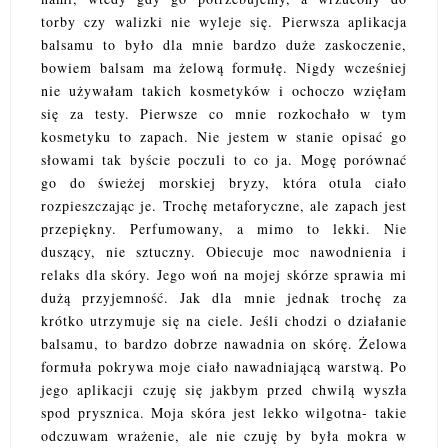
torby czy walizki nie wyleje się. Pierwsza aplikacja
balsamu to było dla mnie bardzo duże zaskoczenie,
bowiem balsam ma żelową formułę. Nigdy wcześniej
nie używałam takich kosmetyków i ochoczo wzięłam
się za testy. Pierwsze co mnie rozkochało w tym
kosmetyku to zapach. Nie jestem w stanie opisać go
słowami tak byście poczuli to co ja. Mogę porównać
go do świeżej morskiej bryzy, która otula ciało
rozpieszczając je. Trochę metaforyczne, ale zapach jest
przepiękny. Perfumowany, a mimo to lekki. Nie
duszący, nie sztuczny. Obiecuje moc nawodnienia i
relaks dla skóry. Jego woń na mojej skórze sprawia mi
dużą przyjemność. Jak dla mnie jednak trochę za
krótko utrzymuje się na ciele. Jeśli chodzi o działanie
balsamu, to bardzo dobrze nawadnia on skórę. Żelowa
formuła pokrywa moje ciało nawadniającą warstwą. Po
jego aplikacji czuję się jakbym przed chwilą wyszła
spod prysznica. Moja skóra jest lekko wilgotna- takie
odczuwam wrażenie, ale nie czuję by była mokra w