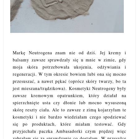
Markę Neutrogena znam nie od dziś. Jej kremy i
balsamy zawsze sprawdzały się u mnie w zimie, gdy
moja skóra potrzebowała ukojenia, odżywiania i
regeneracji. W tym okresie bowiem lubi ona się mocno
przesuszać, a nawet pękać (oprócz skóry twarzy, bo ta
jest mieszana/trądzikowa). Kosmetyki Neutrogeny były
zawsze kremowym opatrunkiem, który działał na
spierzchnięte usta czy dłonie lub mocno wysuszoną
skórę reszty ciała. Ale to zawsze z zimą kojarzyłam te
kosmetyki i nie bardzo wiedziałam czego spodziewać
się po produktach, które miałam testować. Gdy
przyjechała paczka Ambasadorki czym prędzej więc
zabrałam się za sprawdzanie co dostałam. W przesyłce