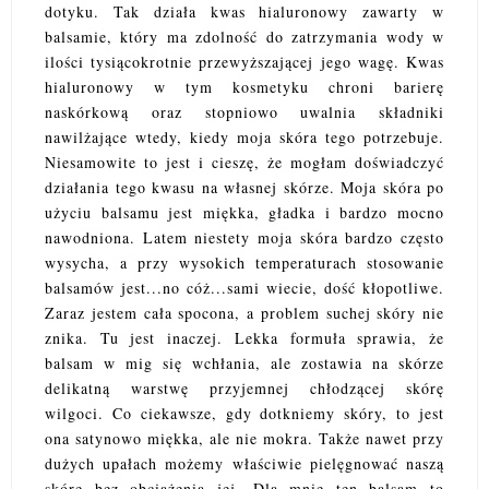
dotyku. Tak działa kwas hialuronowy zawarty w
balsamie, który ma zdolność do zatrzymania wody w
ilości tysiącokrotnie przewyższającej jego wagę. Kwas
hialuronowy w tym kosmetyku chroni barierę
naskórkową oraz stopniowo uwalnia składniki
nawilżające wtedy, kiedy moja skóra tego potrzebuje.
Niesamowite to jest i cieszę, że mogłam doświadczyć
działania tego kwasu na własnej skórze. Moja skóra po
użyciu balsamu jest miękka, gładka i bardzo mocno
nawodniona. Latem niestety moja skóra bardzo często
wysycha, a przy wysokich temperaturach stosowanie
balsamów jest...no cóż...sami wiecie, dość kłopotliwe.
Zaraz jestem cała spocona, a problem suchej skóry nie
znika. Tu jest inaczej. Lekka formuła sprawia, że
balsam w mig się wchłania, ale zostawia na skórze
delikatną warstwę przyjemnej chłodzącej skórę
wilgoci. Co ciekawsze, gdy dotkniemy skóry, to jest
ona satynowo miękka, ale nie mokra. Także nawet przy
dużych upałach możemy właściwie pielęgnować naszą
skórę bez obciążenia jej. Dla mnie ten balsam to