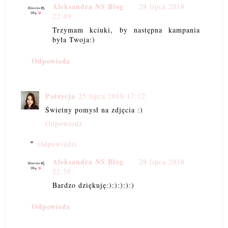
Aleksandra NS Blog
28 lipca 2018
22:49
Trzymam kciuki, by następna kampania
była Twoja:)
Odpowiedz
Patrycja
25 lipca 2018 17:12
Świetny pomysł na zdjęcia :)
Odpowiedz
Odpowiedzi
Aleksandra NS Blog
28 lipca 2018
22:50
Bardzo dziękuję:):):):):)
Odpowiedz