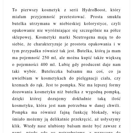
To pierwszy kosmetyk z serii HydroBoost, który
miałam przyjemność przetestować. Prosta smukła
butelka utrzymana w niebieskiej kolorystyce, czyli
opakowanie nie wyróżniające się szczególnie na półce
sklepowej. Kosmetyki marki Neutrogena mają to do
siebie, że charakteryzuje je prostota opakowania i w
tym przypadku również tak jest. Butelka, którą ja mam
ma pojemność 250 ml, ale można kupić także większą
o pojemności 400 ml. Lubię gdy producent daje nam
taki wybór. Buteleczka balsamu ma coś, co ja
uwielbiam w kosmetykach do pielęgnacji ciała, czy
kremach do rąk. Jest to pompka. Nie ma lepszej formy
dozowania kosmetyku niż butelka z wygodną pompką,
dzięki której dozujemy dokładnie taką ilość
kosmetyku, która jest nam potrzebna w danej chwili.
Pompka ma również fajną funkcję blokady, więc
śmiało możemy ją delikatnie przekręcić, aż usłyszymy
klik. Wtedy nasz ulubiony balsam może być zawsze z
nami, wtedy gdy go potrzebujemy, a wrzucony do