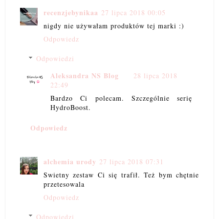
recenzjebynikaa
27 lipca 2018 00:05
nigdy nie używałam produktów tej marki :)
Odpowiedz
Odpowiedzi
Aleksandra NS Blog
28 lipca 2018
22:49
Bardzo Ci polecam. Szczególnie serię
HydroBoost.
Odpowiedz
alchemia urody
27 lipca 2018 07:31
Swietny zestaw Ci się trafił. Też bym chętnie
przetesowala
Odpowiedz
Odpowiedzi