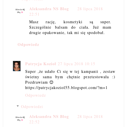
Aleksandra NS Blog
28 lipca 2018
22:51
Masz rację, kosmetyki są super.
Szczególnie balsam do ciała. Już mam
drugie opakowanie, tak mi się spodobał.
Odpowiedz
Patrycja Kozioł
27 lipca 2018 10:15
Super ,że udało Ci się w tej kampanii , zestaw
świetny sama bym chętnie przetestowała :)
Pozdrawiam 😊
https://patrycjakoziol55.blogspot.com/?m=1
Odpowiedz
Odpowiedzi
Aleksandra NS Blog
28 lipca 2018
22:52