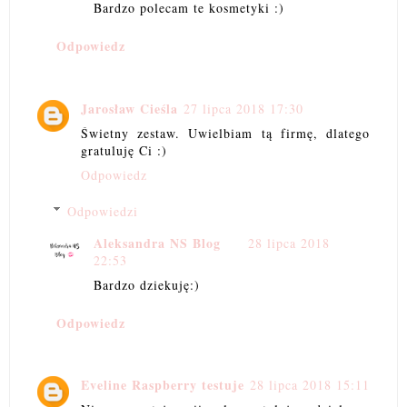
Bardzo polecam te kosmetyki :)
Odpowiedz
Jarosław Cieśla
27 lipca 2018 17:30
Świetny zestaw. Uwielbiam tą firmę, dlatego
gratuluję Ci :)
Odpowiedz
Odpowiedzi
Aleksandra NS Blog
28 lipca 2018
22:53
Bardzo dziekuję:)
Odpowiedz
Eveline Raspberry testuje
28 lipca 2018 15:11