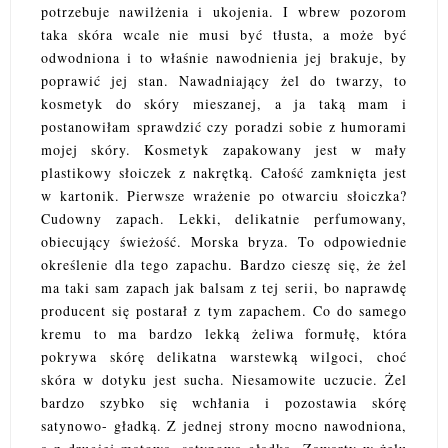
potrzebuje nawilżenia i ukojenia. I wbrew pozorom
taka skóra wcale nie musi być tłusta, a może być
odwodniona i to właśnie nawodnienia jej brakuje, by
poprawić jej stan. Nawadniający żel do twarzy, to
kosmetyk do skóry mieszanej, a ja taką mam i
postanowiłam sprawdzić czy poradzi sobie z humorami
mojej skóry. Kosmetyk zapakowany jest w mały
plastikowy słoiczek z nakrętką. Całość zamknięta jest
w kartonik. Pierwsze wrażenie po otwarciu słoiczka?
Cudowny zapach. Lekki, delikatnie perfumowany,
obiecujący świeżość. Morska bryza. To odpowiednie
określenie dla tego zapachu. Bardzo cieszę się, że żel
ma taki sam zapach jak balsam z tej serii, bo naprawdę
producent się postarał z tym zapachem. Co do samego
kremu to ma bardzo lekką żeliwa formułę, która
pokrywa skórę delikatna warstewką wilgoci, choć
skóra w dotyku jest sucha. Niesamowite uczucie. Żel
bardzo szybko się wchłania i pozostawia skórę
satynowo- gładką. Z jednej strony mocno nawodniona,