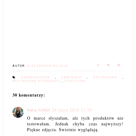
AUTOR:
ALEKSANDRA NS BLOG
AMBASADORKA
,
KAMPANIA
,
NEUTROGENA
,
NEUTROGENA HYDROBOOST
,
STREETCOM
30 komentarzy:
Sara Gołaś
24 lipca 2018 21:19
O marce słyszałam, ale tych produktów nie
testowałam. Jednak chyba czas najwyższy!
Piękne zdjęcia. Świetnie wyglądają.