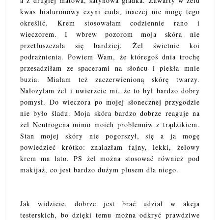
a z drugiej matowa, satynowa gładka. Zawarty w żelu
kwas hialuronowy czyni cuda, inaczej nie mogę tego
określić. Krem stosowałam codziennie rano i
wieczorem. I wbrew pozorom moja skóra nie
przetłuszczała się bardziej. Żel świetnie koi
podrażnienia. Powiem Wam, że któregoś dnia trochę
przesadziłam ze spacerami na słońcu i piekła mnie
buzia. Miałam też zaczerwienioną skórę twarzy.
Nałożyłam żel i uwierzcie mi, że to był bardzo dobry
pomysł. Do wieczora po mojej słonecznej przygodzie
nie było śladu. Moja skóra bardzo dobrze reaguje na
żel Neutrogena mimo moich problemów z trądzikiem.
Stan mojej skóry nie pogorszył, się a ja mogę
powiedzieć krótko: znalazłam fajny, lekki, żelowy
krem ma lato. PS żel można stosować również pod
makijaż, co jest bardzo dużym plusem dla niego.
Jak widzicie, dobrze jest brać udział w akcja
testerskich, bo dzięki temu można odkryć prawdziwe