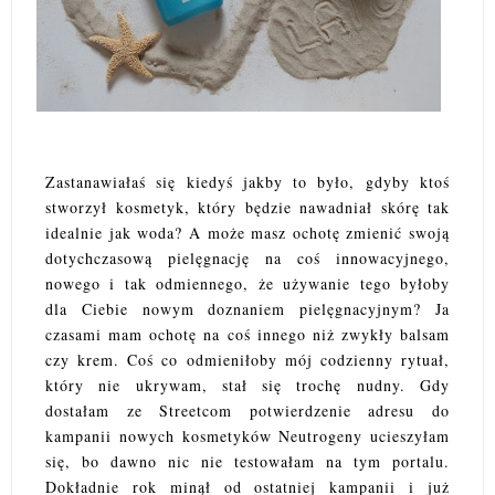
Zastanawiałaś się kiedyś jakby to było, gdyby ktoś
stworzył kosmetyk, który będzie nawadniał skórę tak
idealnie jak woda? A może masz ochotę zmienić swoją
dotychczasową pielęgnację na coś innowacyjnego,
nowego i tak odmiennego, że używanie tego byłoby
dla Ciebie nowym doznaniem pielęgnacyjnym? Ja
czasami mam ochotę na coś innego niż zwykły balsam
czy krem. Coś co odmieniłoby mój codzienny rytuał,
który nie ukrywam, stał się trochę nudny. Gdy
dostałam ze Streetcom potwierdzenie adresu do
kampanii nowych kosmetyków Neutrogeny ucieszyłam
się, bo dawno nic nie testowałam na tym portalu.
Dokładnie rok minął od ostatniej kampanii i już