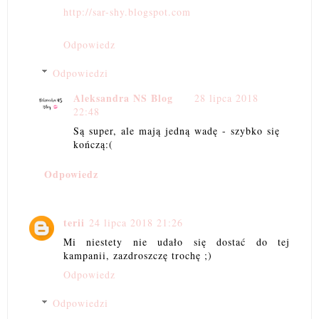
http://sar-shy.blogspot.com
Odpowiedz
Odpowiedzi
Aleksandra NS Blog
28 lipca 2018
22:48
Są super, ale mają jedną wadę - szybko się
kończą:(
Odpowiedz
terii
24 lipca 2018 21:26
Mi niestety nie udało się dostać do tej
kampanii, zazdroszczę trochę ;)
Odpowiedz
Odpowiedzi