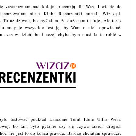
się zastanawiam nad kolejną recenzją dla Was. I wiecie do
ecenzowałam nic z Klubu Recenzentki portalu Wizaz.pl.
. To aż dziwne, bo myślałam, że dużo tam testuję. Ale teraz
do nocy je wszystkie testuję, by Wam o nich opowiadać.
m czas w dzień, bo inaczej chyba bym musiała to robić w
było testować podkład Lancome Teint Idole Ultra Wear.
owej, bo tam było pytanie czy się używa takich drogich
oć nie jest to do końca prawda. Bardzo chciałam sprawdzić