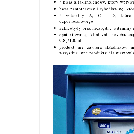
* kwas alfa-linolenowy, który wpły
kwas pantotenowy i ryboflawinę, któ
* witaminy A, C i D, które w
odpornościowego
nukleotydy oraz niezbędne witaminy i
opatentowaną, klinicznie przebada
0,8g/100ml
produkt nie zawiera składników 
wszystkie inne produkty dla niemowlą