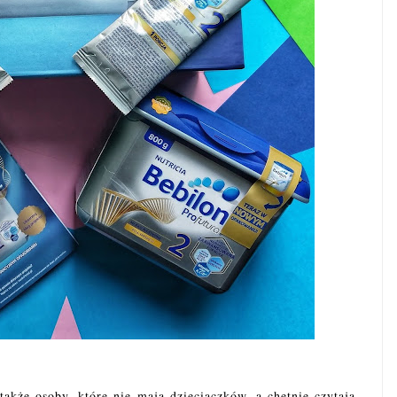
akże osoby, które nie mają dzieciaczków, a chętnie czytają