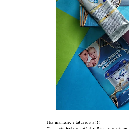
Hej mamusie i tatusiowie!!!
Ten wpis będzie dziś dla Was. Ale witam t