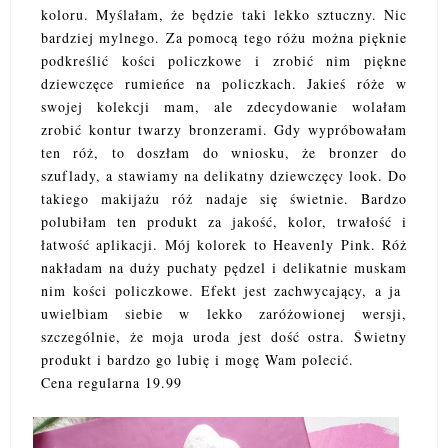
koloru. Myślałam, że będzie taki lekko sztuczny. Nic
bardziej mylnego. Za pomocą tego różu można pięknie
podkreślić kości policzkowe i zrobić nim piękne
dziewczęce rumieńce na policzkach. Jakieś róże w
swojej kolekcji mam, ale zdecydowanie wolałam
zrobić kontur twarzy bronzerami. Gdy wypróbowałam
ten róż, to doszłam do wniosku, że bronzer do
szuflady, a stawiamy na delikatny dziewczęcy look. Do
takiego makijażu róż nadaje się świetnie. Bardzo
polubiłam ten produkt za jakość, kolor, trwałość i
łatwość aplikacji. Mój kolorek to Heavenly Pink. Róż
nakładam na duży puchaty pędzel i delikatnie muskam
nim kości policzkowe. Efekt jest zachwycający, a ja
uwielbiam siebie w lekko zaróżowionej wersji,
szczególnie, że moja uroda jest dość ostra. Świetny
produkt i bardzo go lubię i mogę Wam polecić.
Cena regularna 19.99