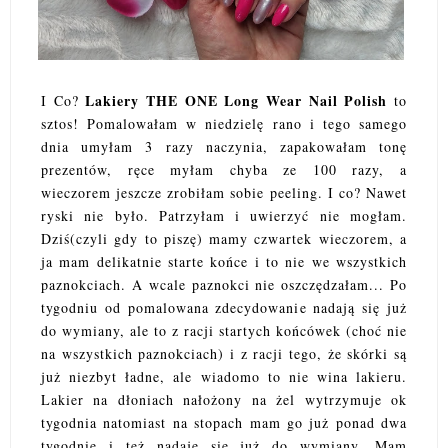
Lakiery THE ONE Long Wear Nail Polish
I Co?
to
sztos! Pomalowałam w niedzielę rano i tego samego
dnia umyłam 3 razy naczynia, zapakowałam tonę
prezentów, ręce myłam chyba ze 100 razy, a
wieczorem jeszcze zrobiłam sobie peeling. I co? Nawet
ryski nie było. Patrzyłam i uwierzyć nie mogłam.
Dziś(czyli gdy to piszę) mamy czwartek wieczorem, a
ja mam delikatnie starte końce i to nie we wszystkich
paznokciach. A wcale paznokci nie oszczędzałam... Po
tygodniu od pomalowana zdecydowanie nadają się już
do wymiany, ale to z racji startych końcówek (choć nie
na wszystkich paznokciach) i z racji tego, że skórki są
już niezbyt ładne, ale wiadomo to nie wina lakieru.
Lakier na dłoniach nałożony na żel wytrzymuje ok
tygodnia natomiast na stopach mam go już ponad dwa
tygodnie i też nadaje się już do wymiany. Mam