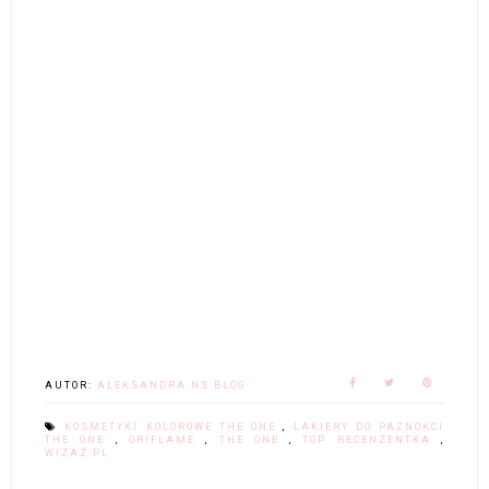
AUTOR:
ALEKSANDRA NS BLOG
KOSMETYKI KOLOROWE THE ONE
,
LAKIERY DO PAZNOKCI
THE ONE
,
ORIFLAME
,
THE ONE
,
TOP RECENZENTKA
,
WIZAZ.PL