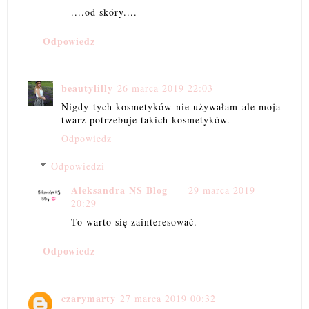
....od skóry....
Odpowiedz
beautylilly
26 marca 2019 22:03
Nigdy tych kosmetyków nie używałam ale moja
twarz potrzebuje takich kosmetyków.
Odpowiedz
Odpowiedzi
Aleksandra NS Blog
29 marca 2019
20:29
To warto się zainteresować.
Odpowiedz
czarymarty
27 marca 2019 00:32