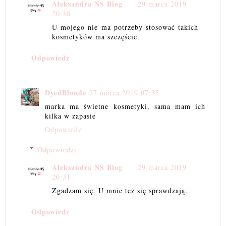
Aleksandra NS Blog
29 marca 2019
20:30
U mojego nie ma potrzeby stosować takich
kosmetyków ma szczęście.
Odpowiedz
DyedBlonde
27 marca 2019 07:35
marka ma świetne kosmetyki, sama mam ich
kilka w zapasie
Odpowiedz
Odpowiedzi
Aleksandra NS Blog
29 marca 2019
20:31
Zgadzam się. U mnie też się sprawdzają.
Odpowiedz