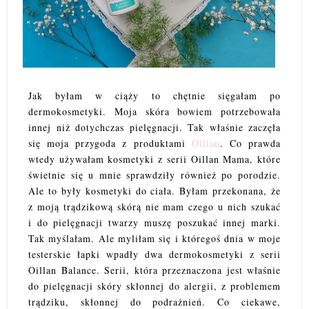
Jak byłam w ciąży to chętnie sięgałam po
dermokosmetyki. Moja skóra bowiem potrzebowała
innej niż dotychczas pielęgnacji. Tak właśnie zaczęła
się moja przygoda z produktami
Oillan
. Co prawda
wtedy używałam kosmetyki z serii Oillan Mama, które
świetnie się u mnie sprawdziły również po porodzie.
Ale to były kosmetyki do ciała. Byłam przekonana, że
z moją trądzikową skórą nie mam czego u nich szukać
i do pielęgnacji twarzy muszę poszukać innej marki.
Tak myślałam. Ale myliłam się i któregoś dnia w moje
testerskie łapki wpadły dwa dermokosmetyki z serii
Oillan Balance. Serii, która przeznaczona jest właśnie
do pielęgnacji skóry skłonnej do alergii, z problemem
trądziku, skłonnej do podrażnień. Co ciekawe,