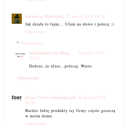
Szyderca Włóczykij
27 marca 2019 19:24
Jak działa to fajne... Ufam na słowo i polecę ;)
Odpowiedz
Odpowiedzi
Aleksandra NS Blog
29 marca 2019
20:35
Dobrze, że ufasz...polecaj. Warto.
Odpowiedz
https://www.todoarmo.pl/
28 marca 2019
09:19
Bardzo lubię produkty tej firmy często goszczą
w moim domu.
Odpowiedz