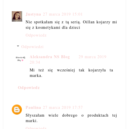
Justyna
27 marca 2019 15:01
Nie spotkałam się z tą serią. Oillan kojarzy mi
się z kosmetykami dla dzieci
Odpowiedz
Odpowiedzi
Aleksandra NS Blog
29 marca 2019
20:34
Mi też się wcześniej tak kojarzyła ta
marka.
Odpowiedz
Paulina
27 marca 2019 17:57
Słyszałam wiele dobrego o produktach tej
marki.
Odpowiedz