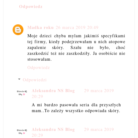
Odpowiedz
Madka roku
26 marca 2019 20:49
Moje dzieci chyba mylam jakimiś specyfikami
tej firmy, kiedy podejrzewałam u nich atopowe
zapalenie skóry. Szału nie było, choć
zaszkodzić też nie zaszkodziły. Ja osobiście nie
stosowałam.
Odpowiedz
Odpowiedzi
Aleksandra NS Blog
29 marca 2019
20:29
A mi bardzo pasowała seria dla przyszłych
mam..To zależy wszystko odpowiada skóry.
Aleksandra NS Blog
29 marca 2019
20:29