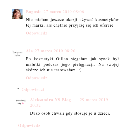
Bogusia
27 marca 2019 08:06
Nie miałam jeszcze okazji używać kosmetyków
tej marki, ale chętnie przyjrzę się ich ofercie.
Odpowiedz
Ala
27 marca 2019 08:26
Po kosmetyki Oillan sięgałam jak synek był
malutki podczas jego pielęgnacji. Na swojej
skórze ich nie testowałam. :)
Odpowiedz
Odpowiedzi
Aleksandra NS Blog
29 marca 2019
20:32
Dużo osób chwali gdy stosuje je u dzieci.
Odpowiedz