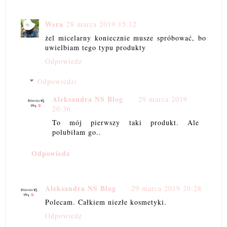
Wera
28 marca 2019 15:12
żel micelarny koniecznie musze spróbować, bo
uwielbiam tego typu produkty
Odpowiedz
Odpowiedzi
Aleksandra NS Blog
29 marca 2019
20:36
To mój pierwszy taki produkt. Ale
polubiłam go..
Odpowiedz
Aleksandra NS Blog
29 marca 2019 20:28
Polecam. Całkiem niezłe kosmetyki.
Odpowiedz