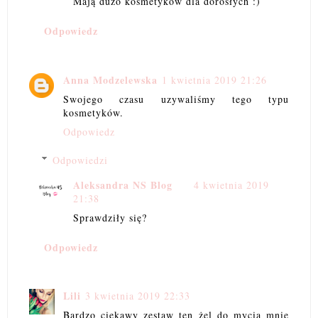
Mają dużo kosmetyków dla dorosłych :)
Odpowiedz
Anna Modzelewska
1 kwietnia 2019 21:26
Swojego czasu uzywaliśmy tego typu
kosmetyków.
Odpowiedz
Odpowiedzi
Aleksandra NS Blog
4 kwietnia 2019
21:38
Sprawdziły się?
Odpowiedz
Lili
3 kwietnia 2019 22:33
Bardzo ciekawy zestaw ten żel do mycia mnie