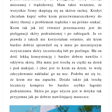
mieszanej i trądzikowej. Mam takie wrażenie, że
wszystkie firmy skupiają się na skórze suchej. Kiedyś
chciałam kupić sobie krem przeciwzmarszczkowy do
skóry tłustej z problemem trądziku i na próżno szukać.
Krem tak jak żel również przeznaczony jest do
pielęgnacji skóry podrażnionej i po zabiegach. Ja co
prawda z takich nie korzystałam ostatnio, ale krem
bardzo dobrze sprawdził się u mnie po mocniejszym
oczyszczaniu skóry szczoteczką lub po peelingu. Ma on
dość lekką konsystencję i bardzo dobrze nawilża i
odżywia skórę. Dla mnie jest trochę za ciężki na dzień
i pod makijaż, i choć jest to krem na dzień, to wolę
zdecydowanie nakładać go na noc. Podoba mi się to,
że krem nie ma zapachu. Działa także jak trochę
leczniczy kompres bo bardzo szybko łagodzi
podrażnienia. Skóra po jego użyciu jest w dotyku tak
przyjemna jak po dobrze nawilżającej maseczce.