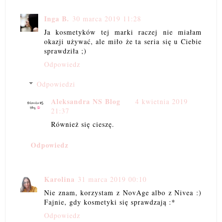
Inga B.
30 marca 2019 11:28
Ja kosmetyków tej marki raczej nie miałam
okazji używać, ale miło że ta seria się u Ciebie
sprawdziła ;)
Odpowiedz
Odpowiedzi
Aleksandra NS Blog
4 kwietnia 2019
21:37
Również się cieszę.
Odpowiedz
Karolina
31 marca 2019 00:10
Nie znam, korzystam z NovAge albo z Nivea :)
Fajnie, gdy kosmetyki się sprawdzają :*
Odpowiedz