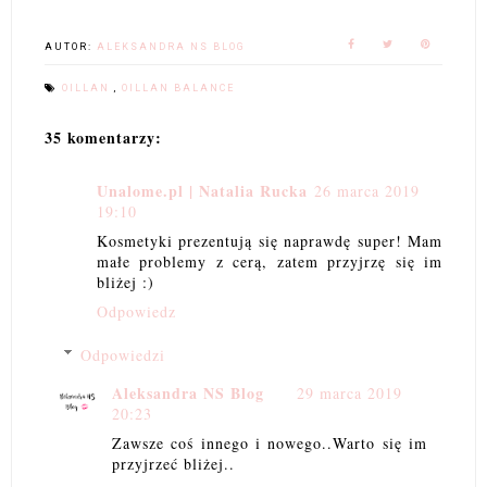
AUTOR:
ALEKSANDRA NS BLOG
OILLAN
,
OILLAN BALANCE
35 komentarzy:
Unalome.pl | Natalia Rucka
26 marca 2019
19:10
Kosmetyki prezentują się naprawdę super! Mam
małe problemy z cerą, zatem przyjrzę się im
bliżej :)
Odpowiedz
Odpowiedzi
Aleksandra NS Blog
29 marca 2019
20:23
Zawsze coś innego i nowego..Warto się im
przyjrzeć bliżej..