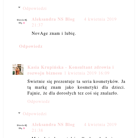
Odpowiedzi
Aleksandra NS Blog
4 kwietnia 2019
21:37
NovAge znam i lubię.
Odpowiedz
Kasia Krupińska - Konsultant zdrowia i
rozwoju biznesu
1 kwietnia 2019 16:09
Świetnie się prezentuje ta seria kosmetyków. Ja
tą markę znam jako kosmetyki dla dzieci.
Fajnie, że dla dorosłych tez coś się znalazło.
Odpowiedz
Odpowiedzi
Aleksandra NS Blog
4 kwietnia 2019
21:38