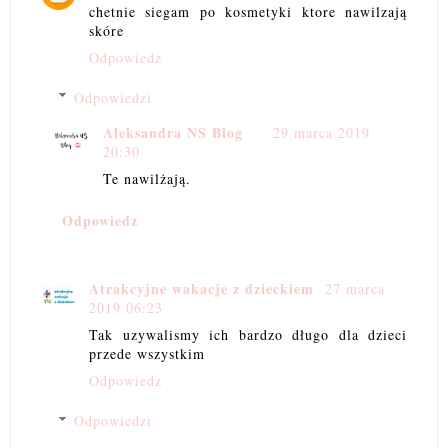
chetnie siegam po kosmetyki ktore nawilzają
skóre
Odpowiedz
Odpowiedzi
Aleksandra NS Blog
29 marca 2019
20:30
Te nawilżają.
Odpowiedz
Atrakcyjne wakacje z dzieckiem
27 marca
2019 06:23
Tak uzywalismy ich bardzo długo dla dzieci
przede wszystkim
Odpowiedz
Odpowiedzi