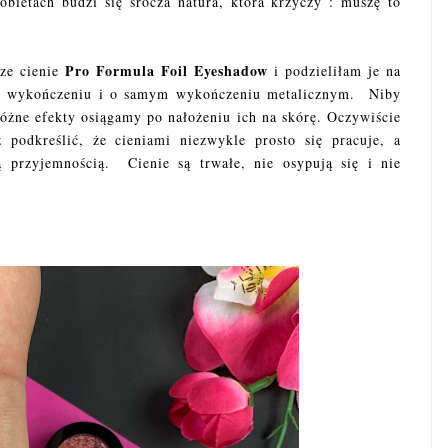
obietach budzi się srocza natura, która krzyczy : muszę to
Pro Formula Foil Eyeshadow
cze cienie
i podzieliłam je na
ym wykończeniu i o samym wykończeniu metalicznym. Niby
óżne efekty osiągamy po nałożeniu ich na skórę. Oczywiście
podkreślić, że cieniami niezwykle prosto się pracuje, a
 przyjemnością. Cienie są trwałe, nie osypują się i nie