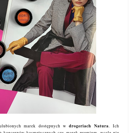
drogeriach Natura
ulubionych marek dostępnych w
. Ich
ch koncernów kosmetycznych czy marek premium, wcale nie