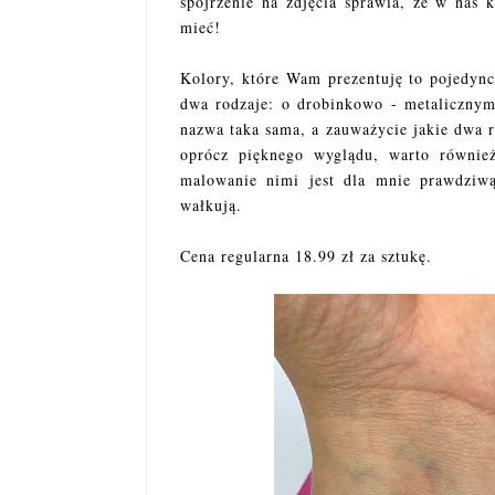
spojrzenie na zdjęcia sprawia, że w nas k
mieć!
Kolory, które Wam prezentuję to pojedyn
dwa rodzaje: o drobinkowo - metaliczn
nazwa taka sama, a zauważycie jakie dwa r
oprócz pięknego wyglądu, warto również 
malowanie nimi jest dla mnie prawdziwą
wałkują.
Cena regularna 18.99 zł za sztukę.