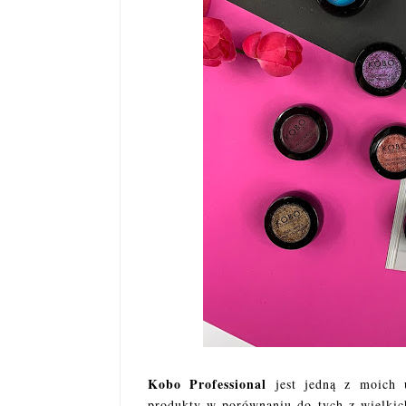
Kobo Professional
jest jedną z moich 
produkty w porównaniu do tych z wielki