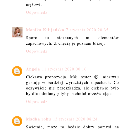
mężowi.
Odpowiedz
Monika Kilijańska
7 stycznia 2020 20:35
Sporo tu nieznanych mi elementów
zapachowych. Z chęcią je poznam bliżej.
Odpowiedz
Angela
11 stycznia 2020 00:16
Ciekawa propozycja. Mój tester 😄 niestwtu
gustuję w bardziej wyrazistych zapachach. Co
oczywiście nie przeszkadza, ale ciekawie było
by dla odmiany gdyby pachniał orzeźwiające
Odpowiedz
Madka roku
13 stycznia 2020 08:24
Świetnie, może to będzie dobry pomysł na