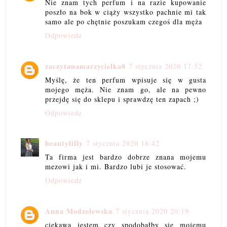
Nie znam tych perfum i na razie kupowanie
poszło na bok w ciąży wszystko pachnie mi tak
samo ale po chętnie poszukam czegoś dla męża
Odpowiedz
zaczytanamarzycielka8
7 stycznia 2020 17:52
Myślę, że ten perfum wpisuje się w gusta
mojego męża. Nie znam go, ale na pewno
przejdę się do sklepu i sprawdzę ten zapach ;)
Odpowiedz
beautylilly
7 stycznia 2020 18:42
Ta firma jest bardzo dobrze znana mojemu
mezowi jak i mi. Bardzo lubi je stosować.
Odpowiedz
Anna Modzelewska
7 stycznia 2020 20:19
ciekawa jestem czy spodobałby się mojemu