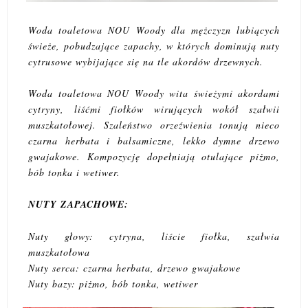
Woda toaletowa NOU Woody dla mężczyzn lubiących
świeże, pobudzające zapachy, w których dominują nuty
cytrusowe wybijające się na tle akordów drzewnych.
Woda toaletowa NOU Woody wita świeżymi akordami
cytryny, liśćmi fiołków wirujących wokół szałwii
muszkatołowej. Szaleństwo orzeźwienia tonują nieco
czarna herbata i balsamiczne, lekko dymne drzewo
gwajakowe. Kompozycję dopełniają otulające piżmo,
bób tonka i wetiwer.
NUTY ZAPACHOWE:
Nuty głowy: cytryna, liście fiołka, szałwia
muszkatołowa
Nuty serca: czarna herbata, drzewo gwajakowe
Nuty bazy: piżmo, bób tonka, wetiwer