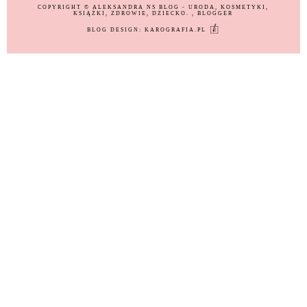
COPYRIGHT ©
ALEKSANDRA NS BLOG - URODA, KOSMETYKI,
KSIĄŻKI, ZDROWIE, DZIECKO.
, BLOGGER
BLOG DESIGN:
KAROGRAFIA.PL