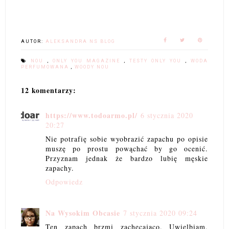
AUTOR:
ALEKSANDRA NS BLOG
NOU
,
ONLY YOU MAGAZINE
,
TESTY ONLY YOU
,
WODA
PERFUMOWANA
,
WOODY NOU
12 komentarzy:
https://www.todoarmo.pl/
6 stycznia 2020
20:27
Nie potrafię sobie wyobrazić zapachu po opisie
muszę po prostu powąchać by go ocenić.
Przyznam jednak że bardzo lubię męskie
zapachy.
Odpowiedz
Na Wysokim Obcasie
7 stycznia 2020 09:24
Ten zapach brzmi zachęcająco. Uwielbiam,