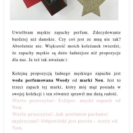
Uwielbiam męskie zapachy perfum. Zdecydowanie
bardziej niż damskie. Czy coś jest ze mną nie tak?
Absolutnie nie. Większość moich koleżanek twierdzi,
że zapachy męskie są dużo ładniejsze niż propozycje
dla nas. Ja też tak uważam:)
Kolejną propozycją ładnego męskiego zapachu jest
woda perfumowana Woody
marki Nou
od
. Jest to
trzeci zapach tej marki, który mój mąż posiada w
swojej kolekcji i ten również sprawił mu dużą radość.
Warto przeczytać: Eclipse- męski zapach od
Nou
Warto przeczytać: Jak powinien pachnieć
mężczyzna? Odpowiedź jest prosta - Avery od
Nou.