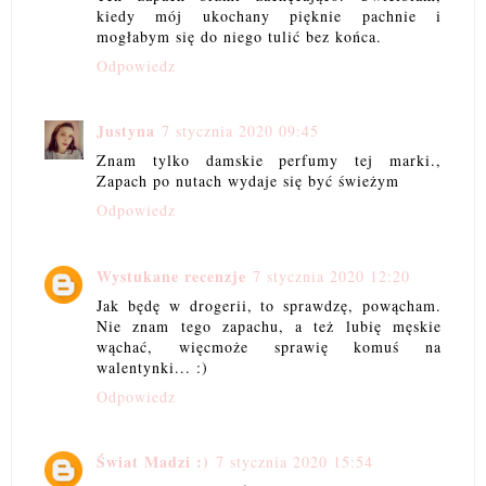
kiedy mój ukochany pięknie pachnie i
mogłabym się do niego tulić bez końca.
Odpowiedz
Justyna
7 stycznia 2020 09:45
Znam tylko damskie perfumy tej marki.,
Zapach po nutach wydaje się być świeżym
Odpowiedz
Wystukane recenzje
7 stycznia 2020 12:20
Jak będę w drogerii, to sprawdzę, powącham.
Nie znam tego zapachu, a też lubię męskie
wąchać, więcmoże sprawię komuś na
walentynki... :)
Odpowiedz
Świat Madzi :)
7 stycznia 2020 15:54