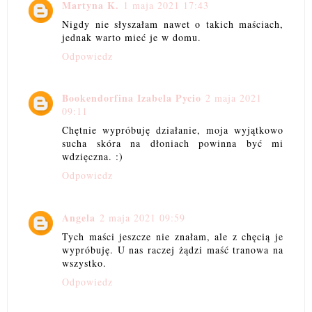
Martyna K.
1 maja 2021 17:43
Nigdy nie słyszałam nawet o takich maściach,
jednak warto mieć je w domu.
Odpowiedz
Bookendorfina Izabela Pycio
2 maja 2021
09:11
Chętnie wypróbuję działanie, moja wyjątkowo
sucha skóra na dłoniach powinna być mi
wdzięczna. :)
Odpowiedz
Angela
2 maja 2021 09:59
Tych maści jeszcze nie znałam, ale z chęcią je
wypróbuję. U nas raczej żądzi maść tranowa na
wszystko.
Odpowiedz