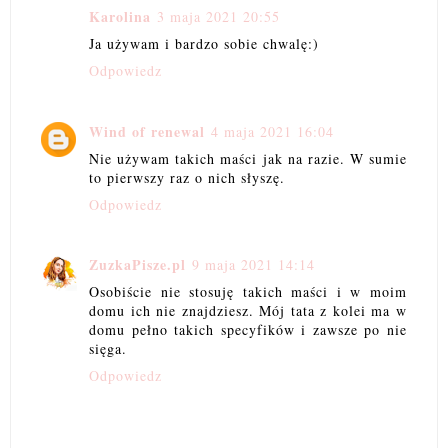
Karolina
3 maja 2021 20:55
Ja używam i bardzo sobie chwalę:)
Odpowiedz
Wind of renewal
4 maja 2021 16:04
Nie używam takich maści jak na razie. W sumie
to pierwszy raz o nich słyszę.
Odpowiedz
ZuzkaPisze.pl
9 maja 2021 14:14
Osobiście nie stosuję takich maści i w moim
domu ich nie znajdziesz. Mój tata z kolei ma w
domu pełno takich specyfików i zawsze po nie
sięga.
Odpowiedz