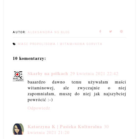
AUTOR:
ALEKSANDRA NS BLOG
MAŚĆ PROPOLISOWA I WITAMINOWA GORVITA
10 komentarzy:
Skarby na półkach
29 kwietnia 2021 22:42
baaardzo dawno temu używałam maści
witaminowej, ale zwyczajnie o niej
zapomniałam, muszę do niej jak najszybciej
powrócić :-)
Odpowiedz
Katarzyna K | Pasieka Kulturalna
30
kwietnia 2021 21:20