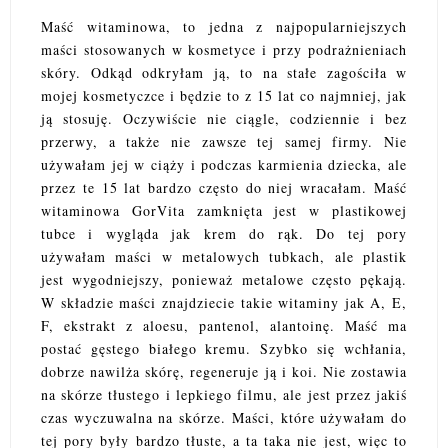
Maść witaminowa, to jedna z najpopularniejszych
maści stosowanych w kosmetyce i przy podrażnieniach
skóry. Odkąd odkryłam ją, to na stałe zagościła w
mojej kosmetyczce i będzie to z 15 lat co najmniej, jak
ją stosuję. Oczywiście nie ciągle, codziennie i bez
przerwy, a także nie zawsze tej samej firmy. Nie
używałam jej w ciąży i podczas karmienia dziecka, ale
przez te 15 lat bardzo często do niej wracałam. Maść
witaminowa GorVita zamknięta jest w plastikowej
tubce i wygląda jak krem do rąk. Do tej pory
używałam maści w metalowych tubkach, ale plastik
jest wygodniejszy, ponieważ metalowe często pękają.
W składzie maści znajdziecie takie witaminy jak A, E,
F, ekstrakt z aloesu, pantenol, alantoinę. Maść ma
postać gęstego białego kremu. Szybko się wchłania,
dobrze nawilża skórę, regeneruje ją i koi. Nie zostawia
na skórze tłustego i lepkiego filmu, ale jest przez jakiś
czas wyczuwalna na skórze. Maści, które używałam do
tej pory były bardzo tłuste, a ta taka nie jest, więc to