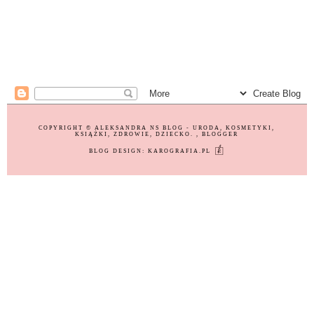
COPYRIGHT ©
ALEKSANDRA NS BLOG - URODA, KOSMETYKI,
KSIĄŻKI, ZDROWIE, DZIECKO.
, BLOGGER
BLOG DESIGN:
KAROGRAFIA.PL