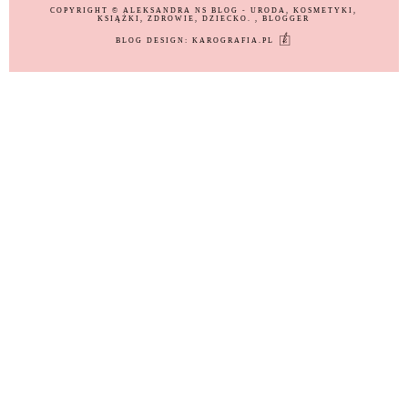
COPYRIGHT ©
ALEKSANDRA NS BLOG - URODA, KOSMETYKI,
KSIĄŻKI, ZDROWIE, DZIECKO.
, BLOGGER
BLOG DESIGN:
KAROGRAFIA.PL