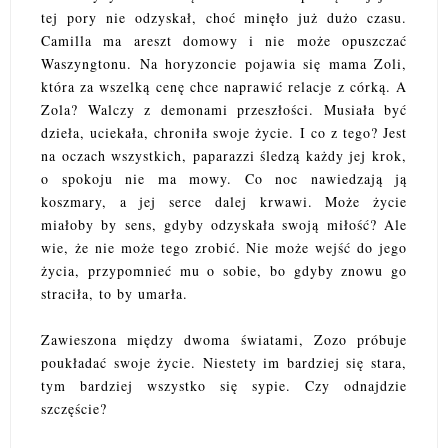
tej pory nie odzyskał, choć minęło już dużo czasu.
Camilla ma areszt domowy i nie może opuszczać
Waszyngtonu. Na horyzoncie pojawia się mama Zoli,
która za wszelką cenę chce naprawić relacje z córką. A
Zola? Walczy z demonami przeszłości. Musiała być
dzieła, uciekała, chroniła swoje życie. I co z tego? Jest
na oczach wszystkich, paparazzi śledzą każdy jej krok,
o spokoju nie ma mowy. Co noc nawiedzają ją
koszmary, a jej serce dalej krwawi. Może życie
miałoby by sens, gdyby odzyskała swoją miłość? Ale
wie, że nie może tego zrobić. Nie może wejść do jego
życia, przypomnieć mu o sobie, bo gdyby znowu go
straciła, to by umarła.
Zawieszona między dwoma światami, Zozo próbuje
poukładać swoje życie. Niestety im bardziej się stara,
tym bardziej wszystko się sypie. Czy odnajdzie
szczęście?