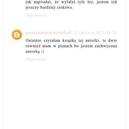
jak napisałaś, że wylałaś tyle łez, jestem ich
jeszcze bardziej ciekawa.
Odpowiedz
zaczytanamarzycielka8
23 czerwca 2021 18:20
Ostatnio czytałam książkę tej autorki, te dwie
również mam w planach bo jestem zachwycona
autorką ;)
Odpowiedz