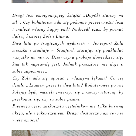
Drugi tom emocjonującej książki „Dopóki starczy mi
sił”. Czy bohaterom uda się pokonać przeciwności losu
i znaleźć własny happy end? Nadszedł czas, by poznać
dalszą historię Zoli i Liama.
Dwa lata po tragicznych wydarzeń w Jonesport Zola
mieszka i studiuje w Stanford, starając się poukładać
wszystko na nowo. Dziewczyna próbuje dowiedzieć się,
kim tak naprawdę jest. Jednak przeszłość nie daje o
sobie zapomnieć…
Czy Zoli uda się uporać z własnymi lękami? Co się
działo z Liamem przez te dwa lata? Bohaterowie po raz
kolejny będą musieli zmierzyć się z rzeczywistością, by
przekonać się, czy są sobie pisani.
Pierwsza cześć zaskoczyła czytelników nie tylko barwną
akcją, ale i zakończeniem. Druga dostarczy nam równie
wiele emocji!