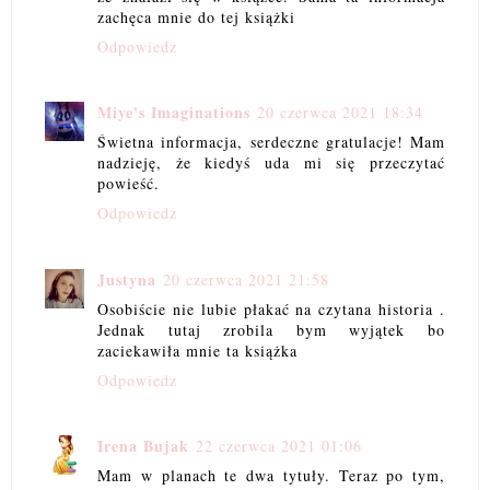
zachęca mnie do tej książki
Odpowiedz
Miye's Imaginations
20 czerwca 2021 18:34
Świetna informacja, serdeczne gratulacje! Mam
nadzieję, że kiedyś uda mi się przeczytać
powieść.
Odpowiedz
Justyna
20 czerwca 2021 21:58
Osobiście nie lubie płakać na czytana historia .
Jednak tutaj zrobila bym wyjątek bo
zaciekawiła mnie ta książka
Odpowiedz
Irena Bujak
22 czerwca 2021 01:06
Mam w planach te dwa tytuły. Teraz po tym,