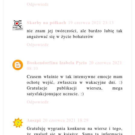
Odpowiedz
Skarby na półkach
19 czerwca 2021 23:13
nie znam jej twórczości, ale bardzo lubię tak
angażować się w życie bohaterów
Odpowiedz
Bookendorfina Izabela Pycio
20 czerwca 2021
08:10
Czasem właśnie w tak intensywne emocje mam
ochotę wejść, zwłaszcza w wakacyjne dni. :)
Gratulacje publikacji wiersza, mega
satysfakcjonujące uczucie. :)
Odpowiedz
Anszpi
20 czerwca 2021 18:29
Gratuluję wygrania konkursu na wiersz i tego,
że znalazł się w książce. Sama ta informacja