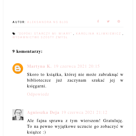
AUTOR:
ALEKSANDRA NS BLOG
"DOPÓKI STARCZY MI WIARY"
,
KAROLINA KLIMKIEWICZ
,
WYDAWNICTWO SZÓSTY ZMYSŁ
9 komentarzy:
Martyna K.
19 czerwca 2021 20:15
Skoro to książka, której nie może zabraknąć w
biblioteczce już zaczynam szukać jej w
księgarni.
Odpowiedz
Agnieszka Deja
19 czerwca 2021 21:12
Ale fajna sprawa z tym wierszem! Gratuluję.
To na pewno wyjątkowe uczucie go zobaczyć w
książce :)