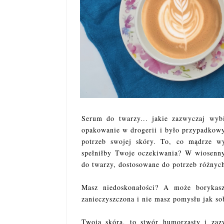
Serum do twarzy... jakie zazwyczaj wybi
opakowanie w drogerii i było przypadkowy
potrzeb swojej skóry. To, co mądrze wy
spełniłby Twoje oczekiwania? W wiosen
do twarzy, dostosowane do potrzeb różnyc
Masz niedoskonałości? A może borykas
zanieczyszczona i nie masz pomysłu jak s
Twoja skóra, to stwór humorzasty i zazw