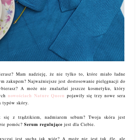
erasz? Mam nadzieję, że nie tylko to, które miało ładne
m zakupem? Najważniejsze jest dostosowanie pielęgnacji do
bierasz? A może nie znalazłaś jeszcze kosmetyku, który
nowościach Nature Queen
nych
pojawiły się trzy nowe sera
h typów skóry.
z się z trądzikiem, nadmiarem sebum? Twoja skóra jest
Serum regulujące
obie pomóc?
jest dla Ciebie.
yczaj jest sucha jak wiór? A może nie jest tak źle, ale