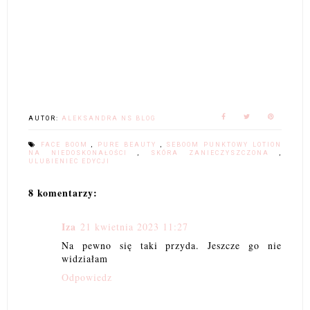
AUTOR:
ALEKSANDRA NS BLOG
FACE BOOM
,
PURE BEAUTY
,
SEBOOM PUNKTOWY LOTION
NA NIEDOSKONAŁOŚCI
,
SKÓRA ZANIECZYSZCZONA
,
ULUBIENIEC EDYCJI
8 komentarzy:
Iza
21 kwietnia 2023 11:27
Na pewno się taki przyda. Jeszcze go nie
widziałam
Odpowiedz