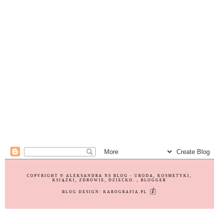
COPYRIGHT ©
ALEKSANDRA NS BLOG - URODA, KOSMETYKI,
KSIĄŻKI, ZDROWIE, DZIECKO.
, BLOGGER
BLOG DESIGN:
KAROGRAFIA.PL