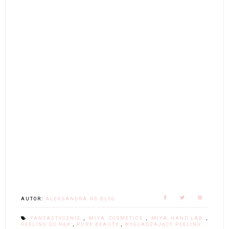
AUTOR:
ALEKSANDRA NS BLOG
FANTASTYCZNIE
,
MIYA COSMETICS
,
MIYA HAND.LAB
,
PEELING DO RĄK
,
PURE BEAUTY
,
WYGŁADZAJĄCY PEELING