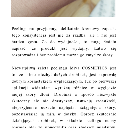
Peeling ma przyjemny, delikatnie kremowy zapach.
Jego konsystencja jest nie za rzadka, ale i nie jest
bardzo gęsta. Co do wydajności, to mogę śmiało
napisać, że produkt jest wydajny. Łatwo się
rozprowadza i bez problemu można go zmyć ze skóry.
Niewatpliwą zaletą peelingu Miya COSMETICS jest
to, że mimo niezbyt dużych drobinek, jest naprawdę
dobrym kosmetykiem wygładzającym. Już po pierwszej
aplikacji widziałam wyraźną różnicę w wyglądzie
mojej skóry dłoni. Drobinki w sposób niezwykle
skuteczny ale nie drastyczny, usuwają szorstkość,
nieprzyjemne uczucie napięcia, ściągnięcia skóry,
pozostawiając ją miłą w dotyku. Oprócz skutecznie
działających drobinek, w składzie peelingu mamy
również olej ze słonecznika oraz słodkich migdałów,