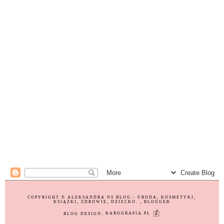
COPYRIGHT ©
ALEKSANDRA NS BLOG - URODA, KOSMETYKI,
KSIĄŻKI, ZDROWIE, DZIECKO.
, BLOGGER
BLOG DESIGN:
KAROGRAFIA.PL