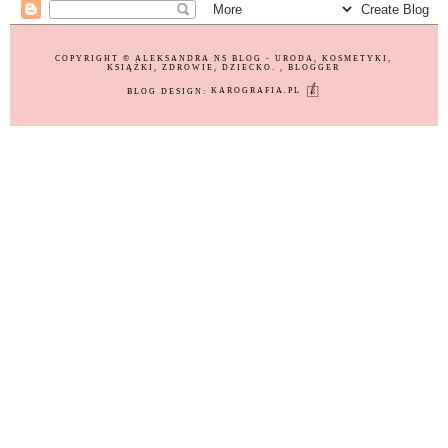
COPYRIGHT ©
ALEKSANDRA NS BLOG - URODA, KOSMETYKI,
KSIĄŻKI, ZDROWIE, DZIECKO.
, BLOGGER
BLOG DESIGN:
KAROGRAFIA.PL