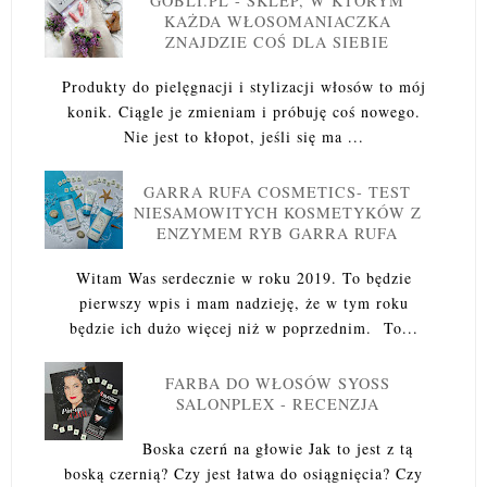
GOBLI.PL - SKLEP, W KTÓRYM
KAŻDA WŁOSOMANIACZKA
ZNAJDZIE COŚ DLA SIEBIE
Produkty do pielęgnacji i stylizacji włosów to mój
konik. Ciągle je zmieniam i próbuję coś nowego.
Nie jest to kłopot, jeśli się ma ...
GARRA RUFA COSMETICS- TEST
NIESAMOWITYCH KOSMETYKÓW Z
ENZYMEM RYB GARRA RUFA
Witam Was serdecznie w roku 2019. To będzie
pierwszy wpis i mam nadzieję, że w tym roku
będzie ich dużo więcej niż w poprzednim. To...
FARBA DO WŁOSÓW SYOSS
SALONPLEX - RECENZJA
Boska czerń na głowie Jak to jest z tą
boską czernią? Czy jest łatwa do osiągnięcia? Czy