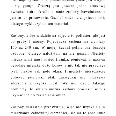
i się gotuje. Zresztą jest jeszcze jedna kluczową
kwestia, która skreśla u mnie zasłony bawełniane, a
jest to ich prasowanie. Oszaleć można z zagnieceniami,
dlatego wykluczyłam ten materiał.
Zasłony, które widzicie na zdjęciu to poliester, ale jest
on gruby i mocny. Pojedyncza zasłona ma wymiary
150 na 240 cm. W mojej kuchni pełnią one funkcje
ozdobne, dlatego nałożyłam na nie gumki. Niestety
między nimi musi wisieć firanka, ponieważ w naszym
ogrodzie mieszka dużo kosów a nic tak nie przyciąga
tych ptaków jak gołe okna. I niestety nieszczęście
gotowe, ponieważ ptak zazwyczaj nie przeżywa
zderzenia z szybką. Jeśli Wy nie macie takiego
problemy, to śmiało można zasłony powiesić solo i
używać ich do zasłaniania okien.
Zasłony delikatnie prześwitują, więc nie uzyska się w
mieszkaniu całkowitej ciemności, ale mi to absolutnie