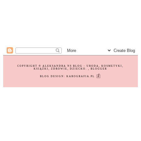
COPYRIGHT ©
ALEKSANDRA NS BLOG - URODA, KOSMETYKI,
KSIĄŻKI, ZDROWIE, DZIECKO.
, BLOGGER
BLOG DESIGN:
KAROGRAFIA.PL