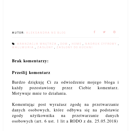
AUTOR:
ALEKSANDRA NS BLOG
ARANŻACJA WNĘTRZA
,
DOM
,
HOME
,
NADRUK CYFROWY
,
WALLMURIA
,
ZASŁONY
,
ZASŁONY DO KUCHNI
Brak komentarzy:
Prześlij komentarz
Bardzo dziękuję Ci za odwiedzenie mojego bloga i
każdy pozostawiony przez Ciebie komentarz.
Motywuje mnie to działania.
Komentując post wyrażasz zgodę na przetwarzanie
danych osobowych, które odbywa się na podstawie
zgody użytkownika na przetwarzanie danych
osobowych (art. 6 ust. 1 lit a RODO z dn. 25.05.2018)