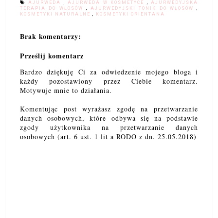
AJURWEDA
,
AJURWEDA W KOSMETYCE
,
AJURWEDYJSKA
TERAPIA DO WŁOSÓW
,
AJURWEDYJSKI TONIK DO WŁOSÓW
,
KOSMETYKI NATURALNE
,
KOSMETYKI ORIENTANA
Brak komentarzy:
Prześlij komentarz
Bardzo dziękuję Ci za odwiedzenie mojego bloga i
każdy pozostawiony przez Ciebie komentarz.
Motywuje mnie to działania.
Komentując post wyrażasz zgodę na przetwarzanie
danych osobowych, które odbywa się na podstawie
zgody użytkownika na przetwarzanie danych
osobowych (art. 6 ust. 1 lit a RODO z dn. 25.05.2018)