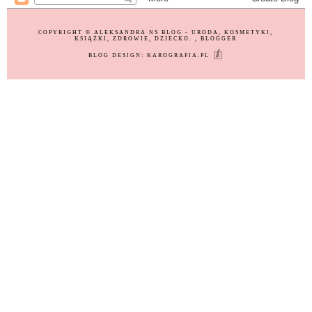
COPYRIGHT ©
ALEKSANDRA NS BLOG - URODA, KOSMETYKI,
KSIĄŻKI, ZDROWIE, DZIECKO.
, BLOGGER
BLOG DESIGN:
KAROGRAFIA.PL