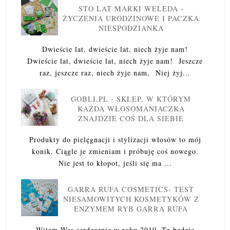
STO LAT MARKI WELEDA -
ŻYCZENIA URODZINOWE I PACZKA
NIESPODZIANKA
Dwieście lat, dwieście lat, niech żyje nam!
Dwieście lat, dwieście lat, niech żyje nam! Jeszcze
raz, jeszcze raz, niech żyje nam, Niej żyj...
GOBLI.PL - SKLEP, W KTÓRYM
KAŻDA WŁOSOMANIACZKA
ZNAJDZIE COŚ DLA SIEBIE
Produkty do pielęgnacji i stylizacji włosów to mój
konik. Ciągle je zmieniam i próbuję coś nowego.
Nie jest to kłopot, jeśli się ma ...
GARRA RUFA COSMETICS- TEST
NIESAMOWITYCH KOSMETYKÓW Z
ENZYMEM RYB GARRA RUFA
Witam Was serdecznie w roku 2019. To będzie