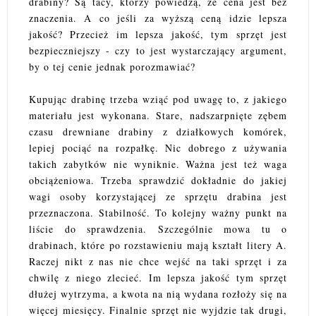
drabiny? Są tacy, którzy powiedzą, że cena jest bez
znaczenia. A co jeśli za wyższą ceną idzie lepsza
jakość? Przecież im lepsza jakość, tym sprzęt jest
bezpieczniejszy - czy to jest wystarczający argument,
by o tej cenie jednak porozmawiać?
Kupując drabinę trzeba wziąć pod uwagę to, z jakiego
materiału jest wykonana. Stare, nadszarpnięte zębem
czasu drewniane drabiny z działkowych komórek,
lepiej pociąć na rozpałkę. Nic dobrego z używania
takich zabytków nie wyniknie. Ważna jest też waga
obciążeniowa. Trzeba sprawdzić dokładnie do jakiej
wagi osoby korzystającej ze sprzętu drabina jest
przeznaczona. Stabilność. To kolejny ważny punkt na
liście do sprawdzenia. Szczególnie mowa tu o
drabinach, które po rozstawieniu mają kształt litery A.
Raczej nikt z nas nie chce wejść na taki sprzęt i za
chwilę z niego zlecieć. Im lepsza jakość tym sprzęt
dłużej wytrzyma, a kwota na nią wydana rozłoży się na
więcej miesięcy. Finalnie sprzęt nie wyjdzie tak drugi,