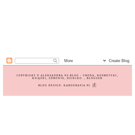
COPYRIGHT ©
ALEKSANDRA NS BLOG - URODA, KOSMETYKI,
KSIĄŻKI, ZDROWIE, DZIECKO.
, BLOGGER
BLOG DESIGN:
KAROGRAFIA.PL