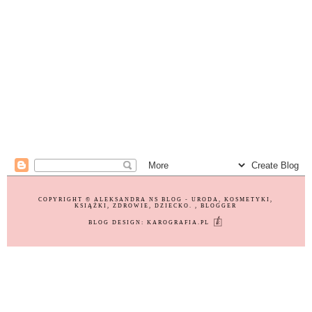
COPYRIGHT ©
ALEKSANDRA NS BLOG - URODA, KOSMETYKI,
KSIĄŻKI, ZDROWIE, DZIECKO.
, BLOGGER
BLOG DESIGN:
KAROGRAFIA.PL