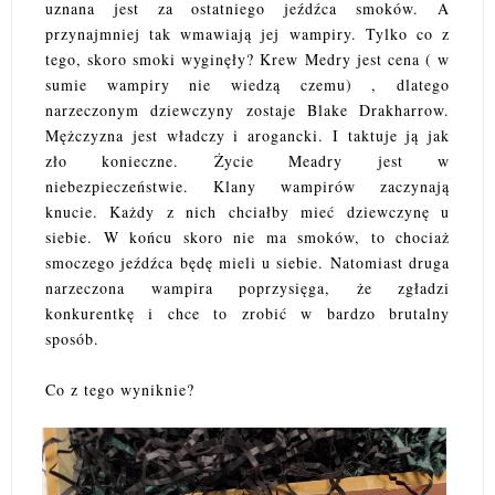
uznana jest za ostatniego jeźdźca smoków. A
przynajmniej tak wmawiają jej wampiry. Tylko co z
tego, skoro smoki wyginęły? Krew Medry jest cena ( w
sumie wampiry nie wiedzą czemu) , dlatego
narzeczonym dziewczyny zostaje Blake Drakharrow.
Mężczyzna jest władczy i arogancki. I taktuje ją jak
zło konieczne. Życie Meadry jest w
niebezpieczeństwie. Klany wampirów zaczynają
knucie. Każdy z nich chciałby mieć dziewczynę u
siebie. W końcu skoro nie ma smoków, to chociaż
smoczego jeźdźca będę mieli u siebie. Natomiast druga
narzeczona wampira poprzysięga, że zgładzi
konkurentkę i chce to zrobić w bardzo brutalny
sposób.
Co z tego wyniknie?