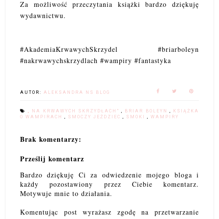
Za możliwość przeczytania książki bardzo dziękuję
wydawnictwu.
#AkademiaKrwawychSkrzydel #briarboleyn
#nakrwawychskrzydlach #wampiry #fantastyka
AUTOR:
ALEKSANDRA NS BLOG
„ NA KRWAWYCH SKRZYDŁACH"
,
BRIAR BOLEYN
,
KSIĄŻKA
O WAMPIRACH
,
SMOCZY JEŹDZIEC
,
SMOKI
,
WAMPIRY
Brak komentarzy:
Prześlij komentarz
Bardzo dziękuję Ci za odwiedzenie mojego bloga i
każdy pozostawiony przez Ciebie komentarz.
Motywuje mnie to działania.
Komentując post wyrażasz zgodę na przetwarzanie