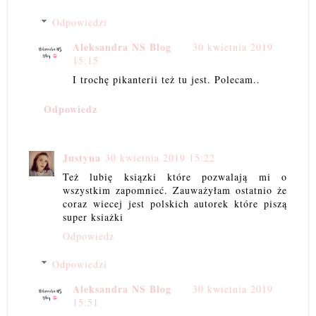
Odpowiedzi
Aleksandra NS Blog
30 kwietnia 2019
15:15
I trochę pikanterii też tu jest. Polecam..
Odpowiedz
Justyna
30 kwietnia 2019 15:22
Też lubię ksiązki które pozwalają mi o
wszystkim zapomnieć. Zauważyłam ostatnio że
coraz wiecej jest polskich autorek które piszą
super ksiażki
Odpowiedz
Odpowiedzi
Aleksandra NS Blog
30 kwietnia 2019
15:51