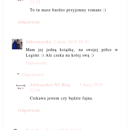
22:23
To tu masz bardzo przyjemny romans :)
Odpowiedz
Sklerotyczka
2 maja 2019 10:37
Mam jej jedną książkę, na swojej półce w
Legimi :) Ale czeka na kolej swą :)
Odpowiedz
Odpowiedzi
Aleksandra NS Blog
3 maja 2019
22:09
Ciekawa jestem czy będzie fajna.
Odpowiedz