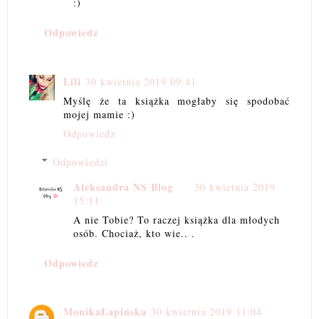
:)
Odpowiedz
Lili
30 kwietnia 2019 09:41
Myślę że ta książka mogłaby się spodobać
mojej mamie :)
Odpowiedz
Odpowiedzi
Aleksandra NS Blog
30 kwietnia 2019
15:11
A nie Tobie? To raczej książka dla młodych
osób. Chociaż, kto wie.. .
Odpowiedz
MonikaŁapińska
30 kwietnia 2019 11:04