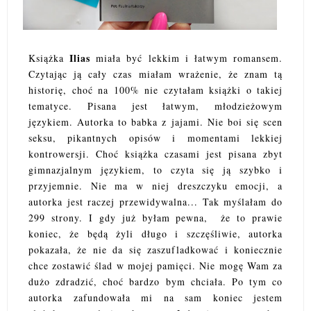
Ilias
Książka
miała być lekkim i łatwym romansem.
Czytając ją cały czas miałam wrażenie, że znam tą
historię, choć na 100% nie czytałam książki o takiej
tematyce. Pisana jest łatwym, młodzieżowym
językiem. Autorka to babka z jajami. Nie boi się scen
seksu, pikantnych opisów i momentami lekkiej
kontrowersji. Choć książka czasami jest pisana zbyt
gimnazjalnym językiem, to czyta się ją szybko i
przyjemnie. Nie ma w niej dreszczyku emocji, a
autorka jest raczej przewidywalna... Tak myślałam do
299 strony. I gdy już byłam pewna, że to prawie
koniec, że będą żyli długo i szczęśliwie, autorka
pokazała, że nie da się zaszufladkować i koniecznie
chce zostawić ślad w mojej pamięci. Nie mogę Wam za
dużo zdradzić, choć bardzo bym chciała. Po tym co
autorka zafundowała mi na sam koniec jestem