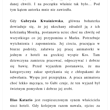
danej chwili. I na początku właśnie tak było... Pod
tym kątem autorka mnie nie zawiodła.
Gabrysia Kwaśniewska
Gdy
, główna bohaterka
dowiaduje się, że jej ukochany zdradził ją z ich
koleżanką Moniką, postanawia uciec choć na chwilę od
wszystkiego co jej przypomina o Marku. Potrzebuje
wytchnienia i zapomnienia. Jej ciocia, pracująca w
biurze podróży, załatwia jej pracę animatorki w
jednym z hoteli na greckiej wyspie Kos. Tam
dziewczyna zamierza pracować, odpoczywać i dobrze
się bawię. Przed wyjazdem postanawia, że ma
kategoryczny zakaz spotykania się z chłopakami do
odwołania. Wyspa jest przepiękna. A praca animatora
choć lekko męcząca, to Gabi czuje, że ten wyjazd był
świetnym pomysłem i dobrze jej zrobi.
Ilias Katario
jest rozpieszczonym synem właściciela
sieci hoteli. Gdy kolejnym razem nawala, ojciec za