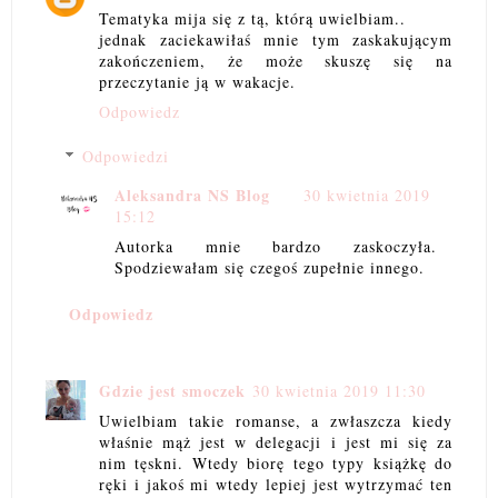
Tematyka mija się z tą, którą uwielbiam..
jednak zaciekawiłaś mnie tym zaskakującym
zakończeniem, że może skuszę się na
przeczytanie ją w wakacje.
Odpowiedz
Odpowiedzi
Aleksandra NS Blog
30 kwietnia 2019
15:12
Autorka mnie bardzo zaskoczyła.
Spodziewałam się czegoś zupełnie innego.
Odpowiedz
Gdzie jest smoczek
30 kwietnia 2019 11:30
Uwielbiam takie romanse, a zwłaszcza kiedy
właśnie mąż jest w delegacji i jest mi się za
nim tęskni. Wtedy biorę tego typy książkę do
ręki i jakoś mi wtedy lepiej jest wytrzymać ten