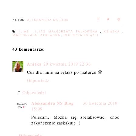
AUTOR:
ALEKSANDRA NS BLOG
ILIAS
,
ILIAS MAŁGORZATA FALKOWSKA
,
KSIĄŻKA
,
MAŁGORZATA FALKOWSKA
,
RECENZJA KSIĄŻKI
43 komentarze:
Anitka
29 kwietnia 2019 22:36
Cos dla mnie na relaks po maturze 🤗
Odpowiedz
Odpowiedzi
Aleksandra NS Blog
30 kwietnia 2019
15:09
Polecam. Można się zrelaksować, choć
zakończenie zaskakuje :)
Odpowiedz