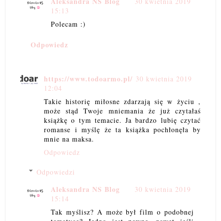
Aleksandra NS Blog
30 kwietnia 2019
15:13
Polecam :)
Odpowiedz
https://www.todoarmo.pl/
30 kwietnia 2019
12:04
Takie historię miłosne zdarzają się w życiu ,
może stąd Twoje mniemania że już czytałaś
książkę o tym temacie. Ja bardzo lubię czytać
romanse i myślę że ta książka pochłonęła by
mnie na maksa.
Odpowiedz
Odpowiedzi
Aleksandra NS Blog
30 kwietnia 2019
15:14
Tak myślisz? A może był film o podobnej