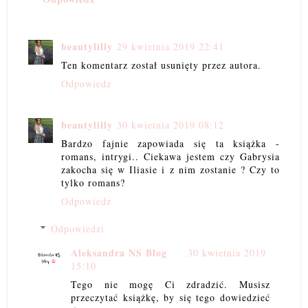
beautylilly
29 kwietnia 2019 22:41
Ten komentarz został usunięty przez autora.
Odpowiedz
beautylilly
30 kwietnia 2019 08:12
Bardzo fajnie zapowiada się ta książka -
romans, intrygi.. Ciekawa jestem czy Gabrysia
zakocha się w Iliasie i z nim zostanie ? Czy to
tylko romans?
Odpowiedz
Odpowiedzi
Aleksandra NS Blog
30 kwietnia 2019
15:10
Tego nie mogę Ci zdradzić. Musisz
przeczytać książkę, by się tego dowiedzieć