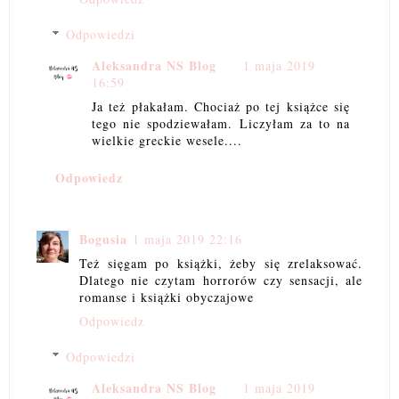
Odpowiedzi
Aleksandra NS Blog
1 maja 2019
16:59
Ja też płakałam. Chociaż po tej książce się
tego nie spodziewałam. Liczyłam za to na
wielkie greckie wesele....
Odpowiedz
Bogusia
1 maja 2019 22:16
Też sięgam po książki, żeby się zrelaksować.
Dlatego nie czytam horrorów czy sensacji, ale
romanse i książki obyczajowe
Odpowiedz
Odpowiedzi
Aleksandra NS Blog
1 maja 2019