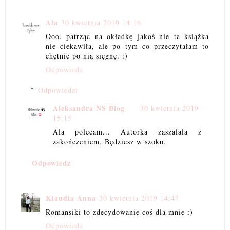
Ala
30 kwietnia 2019 14:16
Ooo, patrząc na okładkę jakoś nie ta książka
nie ciekawiła, ale po tym co przeczytałam to
chętnie po nią sięgnę. :)
Odpowiedz
Odpowiedzi
Aleksandra NS Blog
30 kwietnia 2019
15:15
Ala polecam... Autorka zaszalała z
zakończeniem. Będziesz w szoku.
Odpowiedz
Klaudia Anna
30 kwietnia 2019 14:47
Romansiki to zdecydowanie coś dla mnie :)
Odpowiedz