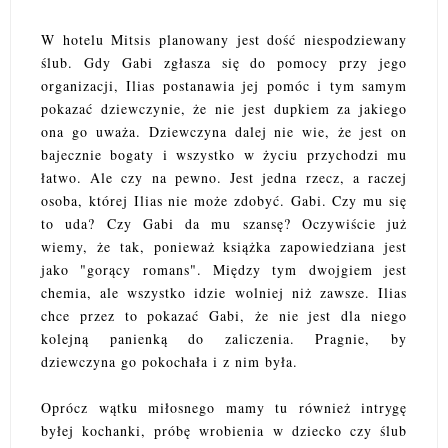
W hotelu Mitsis planowany jest dość niespodziewany
ślub. Gdy Gabi zgłasza się do pomocy przy jego
organizacji, Ilias postanawia jej pomóc i tym samym
pokazać dziewczynie, że nie jest dupkiem za jakiego
ona go uważa. Dziewczyna dalej nie wie, że jest on
bajecznie bogaty i wszystko w życiu przychodzi mu
łatwo. Ale czy na pewno. Jest jedna rzecz, a raczej
osoba, której Ilias nie może zdobyć. Gabi. Czy mu się
to uda? Czy Gabi da mu szansę? Oczywiście już
wiemy, że tak, ponieważ książka zapowiedziana jest
jako "gorący romans". Między tym dwojgiem jest
chemia, ale wszystko idzie wolniej niż zawsze. Ilias
chce przez to pokazać Gabi, że nie jest dla niego
kolejną panienką do zaliczenia. Pragnie, by
dziewczyna go pokochała i z nim była.
Oprócz wątku miłosnego mamy tu również intrygę
byłej kochanki, próbę wrobienia w dziecko czy ślub