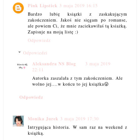
Pink Lipstick
3 maja 2019 16:15
Bardzo lubię ksiązki z zaskakującym
zakończeniem. Jakoś nie sięgam po romanse,
ale powiem Ci, że mnie zaciekawiłaś tą ksiażką.
Zapisuje na moją listę :)
Odpowiedz
Odpowiedzi
Aleksandra NS Blog
3 maja 2019
22:11
Autorka zaszalała z tym zakończeniem. Ale
wolno jej....w końcu to jej książka😛
Odpowiedz
Monika Jurek
3 maja 2019 17:30
Intrygująca historia. W sam raz na weekend z
książką.