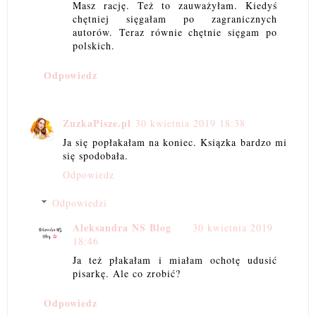
Masz rację. Też to zauważyłam. Kiedyś
chętniej sięgałam po zagranicznych
autorów. Teraz równie chętnie sięgam po
polskich.
Odpowiedz
ZuzkaPisze.pl
30 kwietnia 2019 18:38
Ja się popłakałam na koniec. Ksiązka bardzo mi
się spodobała.
Odpowiedz
Odpowiedzi
Aleksandra NS Blog
30 kwietnia 2019
18:46
Ja też płakałam i miałam ochotę udusić
pisarkę. Ale co zrobić?
Odpowiedz