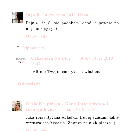
Inga B.
30 kwietnia 2019 18:40
Fajnie, że Ci się podobała, choć ja pewnie po
nią nie sięgnę ;)
Odpowiedz
Odpowiedzi
Aleksandra NS Blog
30 kwietnia 2019
18:47
Jeśli nie Twoja tematyka to wiadomo.
Odpowiedz
Kasia Krupińska - Konsultant zdrowia i
rozwoju biznesu
1 maja 2019 15:50
Jaka romantyczna okładka. Lubię czasami takie
wzruszające historie. Zawsze na nich płaczę :)
Odpowiedz