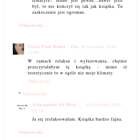
tematyce? Jedno jest pewne...nawet jeśli
był, to nie kończył się tak jak książka. Tu
zaskoczenie jest ogromne.
Odpowiedz
Świat Pani Domu - Ola
30 kwietnia 2019
13:06
W ramach relaksu i wyluzowania, chętnie
przeczytałabym tę książkę - mimo iż
teoretycznie to w ogóle nie moje klimaty.
Odpowiedz
Odpowiedzi
Aleksandra NS Blog
30 kwietnia 2019
15:14
Ja się zrelaksowałam. Książka bardzo fajna.
Odpowiedz