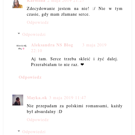
Karolina
2 maja 2019 21:27
Zdecydowanie jestem na nie! :/ Nie w tym
czasie, gdy mam złamane serce.
Odpowiedz
Odpowiedzi
Aleksandra NS Blog
3 maja 2019
22:10
Aj tam. Serce trzeba skleić i żyć dalej.
Przerabiałam to nie raz. ❤
Odpowiedz
Mayka.ok
3 maja 2019 11:47
Nie przepadam za polskimi romansami, każdy
był absurdalny :D
Odpowiedz
Odpowiedzi