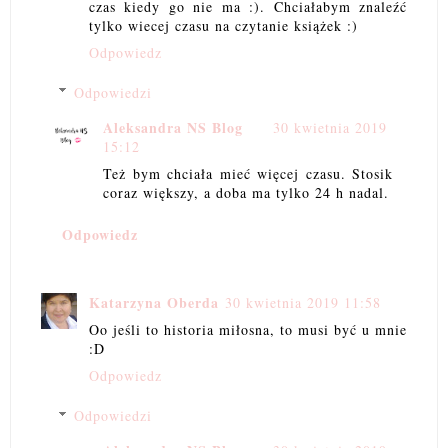
czas kiedy go nie ma :). Chciałabym znaleźć
tylko wiecej czasu na czytanie książek :)
Odpowiedz
Odpowiedzi
Aleksandra NS Blog
30 kwietnia 2019
15:12
Też bym chciała mieć więcej czasu. Stosik
coraz większy, a doba ma tylko 24 h nadal.
Odpowiedz
Katarzyna Oberda
30 kwietnia 2019 11:58
Oo jeśli to historia miłosna, to musi być u mnie
:D
Odpowiedz
Odpowiedzi