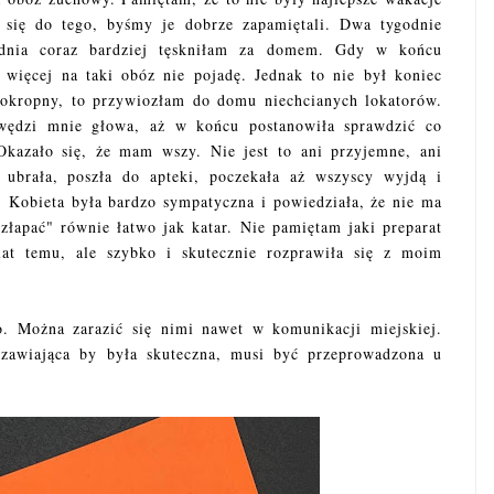
 się do tego, byśmy je dobrze zapamiętali. Dwa tygodnie
o dnia coraz bardziej tęskniłam za domem. Gdy w końcu
więcej na taki obóz nie pojadę. Jednak to nie był koniec
okropny, to przywiozłam do domu niechcianych lokatorów.
swędzi mnie głowa, aż w końcu postanowiła sprawdzić co
. Okazało się, że mam wszy. Nie jest to ani przyjemne, ani
 ubrała, poszła do apteki, poczekała aż wszyscy wyjdą i
. Kobieta była bardzo sympatyczna i powiedziała, że nie ma
łapać" równie łatwo jak katar. Nie pamiętam jaki preparat
at temu, ale szybko i skutecznie rozprawiła się z moim
o. Można zarazić się nimi nawet w komunikacji miejskiej.
szawiająca by była skuteczna, musi być przeprowadzona u