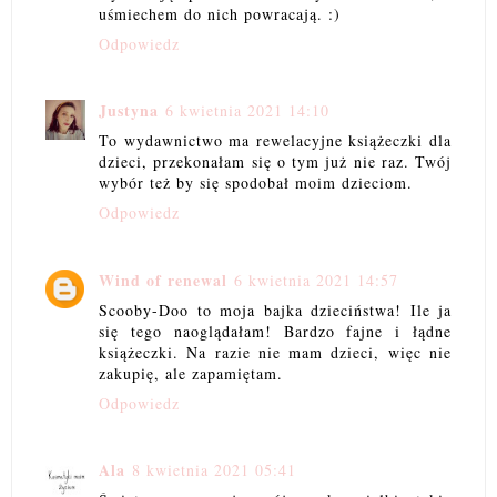
uśmiechem do nich powracają. :)
Odpowiedz
Justyna
6 kwietnia 2021 14:10
To wydawnictwo ma rewelacyjne książeczki dla
dzieci, przekonałam się o tym już nie raz. Twój
wybór też by się spodobał moim dzieciom.
Odpowiedz
Wind of renewal
6 kwietnia 2021 14:57
Scooby-Doo to moja bajka dzieciństwa! Ile ja
się tego naoglądałam! Bardzo fajne i łądne
książeczki. Na razie nie mam dzieci, więc nie
zakupię, ale zapamiętam.
Odpowiedz
Ala
8 kwietnia 2021 05:41