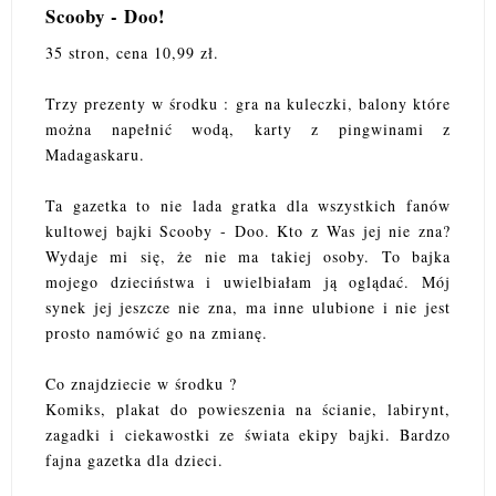
Scooby - Doo!
35 stron, cena 10,99 zł.
Trzy prezenty w środku : g
ra na kuleczki, b
alony które
można napełnić wodą, k
arty z pingwinami z
Madagaskaru.
Ta gazetka to nie lada gratka dla wszystkich fanów
kultowej bajki Scooby - Doo. Kto z Was jej nie zna?
Wydaje mi się, że nie ma takiej osoby. To bajka
mojego dzieciństwa i uwielbiałam ją oglądać. Mój
synek jej jeszcze nie zna, ma inne ulubione i nie jest
prosto namówić go na zmianę.
Co znajdziecie w środku ?
Komiks, plakat do powieszenia na ścianie, labirynt,
zagadki i ciekawostki ze świata ekipy bajki. Bardzo
fajna gazetka dla dzieci.