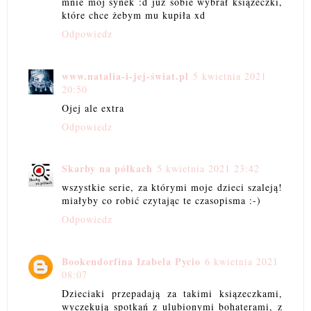
mnie mój synek :d już sobie wybrał książeczki,
które chce żebym mu kupiła xd
Odpowiedz
www.natalia-i-jej-świat.pl
5 kwietnia 2021
20:50
Ojej ale extra
Odpowiedz
Skarby na półkach
5 kwietnia 2021 23:42
wszystkie serie, za którymi moje dzieci szaleją!
miałyby co robić czytając te czasopisma :-)
Odpowiedz
Bookendorfina Izabela Pycio
6 kwietnia 2021
08:07
Dzieciaki przepadają za takimi ksiązeczkami,
wyczekują spotkań z ulubionymi bohaterami, z