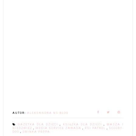
AUTOR:
ALEKSANDRA NS BLOG
GAZETKA DLA DZIECI
,
KSIĄŻKA DLA DZIECI
,
MASZA I
NIEDŹWIEŹ
,
MEDIA SERVICE ZAWADA
,
PSI PATROL
,
SCOOBY-
DOO
,
ŚWINKA PEPPA