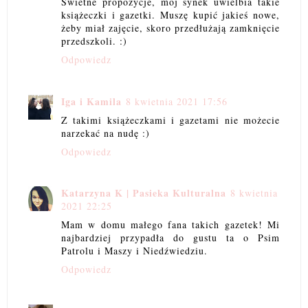
Świetne propozycje, mój synek uwielbia takie
książeczki i gazetki. Muszę kupić jakieś nowe,
żeby miał zajęcie, skoro przedłużają zamknięcie
przedszkoli. :)
Odpowiedz
Iga i Kamila
8 kwietnia 2021 17:56
Z takimi książeczkami i gazetami nie możecie
narzekać na nudę :)
Odpowiedz
Katarzyna K | Pasieka Kulturalna
8 kwietnia
2021 22:25
Mam w domu małego fana takich gazetek! Mi
najbardziej przypadła do gustu ta o Psim
Patrolu i Maszy i Niedźwiedziu.
Odpowiedz