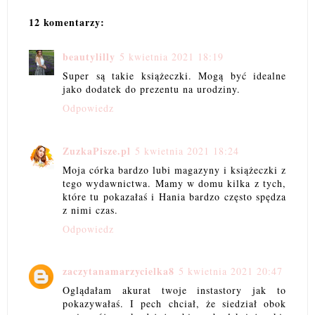
12 komentarzy:
beautylilly
5 kwietnia 2021 18:19
Super są takie książeczki. Mogą być idealne
jako dodatek do prezentu na urodziny.
Odpowiedz
ZuzkaPisze.pl
5 kwietnia 2021 18:24
Moja córka bardzo lubi magazyny i książeczki z
tego wydawnictwa. Mamy w domu kilka z tych,
które tu pokazałaś i Hania bardzo często spędza
z nimi czas.
Odpowiedz
zaczytanamarzycielka8
5 kwietnia 2021 20:47
Oglądałam akurat twoje instastory jak to
pokazywałaś. I pech chciał, że siedział obok