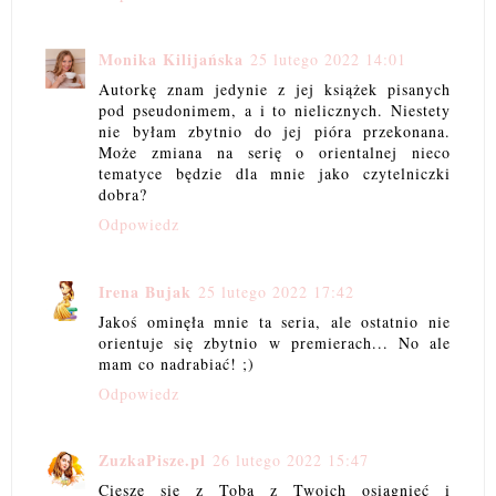
Monika Kilijańska
25 lutego 2022 14:01
Autorkę znam jedynie z jej książek pisanych
pod pseudonimem, a i to nielicznych. Niestety
nie byłam zbytnio do jej pióra przekonana.
Może zmiana na serię o orientalnej nieco
tematyce będzie dla mnie jako czytelniczki
dobra?
Odpowiedz
Irena Bujak
25 lutego 2022 17:42
Jakoś ominęła mnie ta seria, ale ostatnio nie
orientuje się zbytnio w premierach... No ale
mam co nadrabiać! ;)
Odpowiedz
ZuzkaPisze.pl
26 lutego 2022 15:47
Cieszę się z Tobą z Twoich osiągnieć i