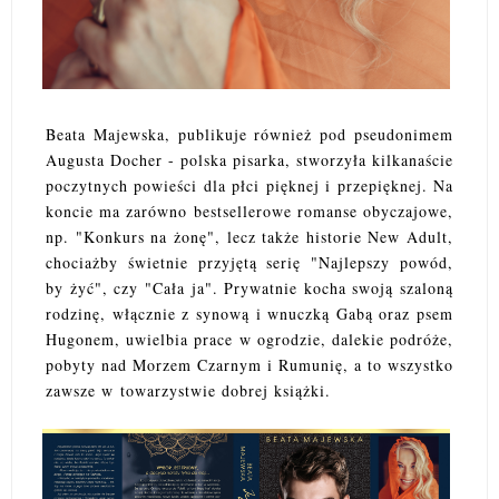
Beata Majewska, publikuje również pod pseudonimem
Augusta Docher - polska pisarka, stworzyła kilkanaście
poczytnych powieści dla płci pięknej i przepięknej. Na
koncie ma zarówno bestsellerowe romanse obyczajowe,
np. "Konkurs na żonę", lecz także historie New Adult,
chociażby świetnie przyjętą serię "Najlepszy powód,
by żyć", czy "Cała ja". Prywatnie kocha swoją szaloną
rodzinę, włącznie z synową i wnuczką Gabą oraz psem
Hugonem, uwielbia prace w ogrodzie, dalekie podróże,
pobyty nad Morzem Czarnym i Rumunię, a to wszystko
zawsze w
towarzystwie dobrej książki.