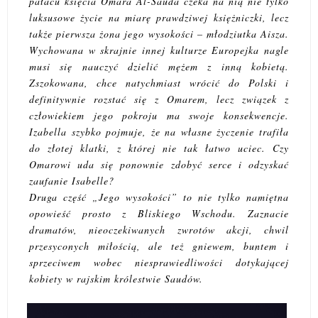
pałacu księcia Omara Al-Sauda czeka na nią nie tylko
luksusowe życie na miarę prawdziwej księżniczki, lecz
także pierwsza żona jego wysokości – młodziutka Aisza.
Wychowana w skrajnie innej kulturze Europejka nagle
musi się nauczyć dzielić mężem z inną kobietą.
Zszokowana, chce natychmiast wrócić do Polski i
definitywnie rozstać się z Omarem, lecz związek z
człowiekiem jego pokroju ma swoje konsekwencje.
Izabella szybko pojmuje, że na własne życzenie trafiła
do złotej klatki, z której nie tak łatwo uciec. Czy
Omarowi uda się ponownie zdobyć serce i odzyskać
zaufanie Isabelle?
Druga część „Jego wysokości” to nie tylko namiętna
opowieść prosto z Bliskiego Wschodu. Zaznacie
dramatów, nieoczekiwanych zwrotów akcji, chwil
przesyconych miłością, ale też gniewem, buntem i
sprzeciwem wobec niesprawiedliwości dotykającej
kobiety w rajskim królestwie Saudów.