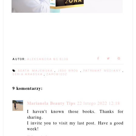
AUTOR:
ALEKSANDRA NS BLOG
BEATA MAJEWSKA
,
JEGO WRÓG
,
PATRONAT MEDIANY
,
SERIA ARABSKA
,
ZAPOWIEDŹ
9 komentarzy:
Marianela Beauty Tips
22 lutego 2022 12:18
I haven't known those books. Thanks for
sharing.
I invite you to visit my last post. Have a good
week!