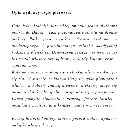
Opis wydawcy część pierwsza:
Całe życie Izabelli Sarneckiej zmienia jedna służbowa
podróż do Dubaju. Tam przeznaczenie stawia na drodze
pięknej Polki jego wysokość Omara Al-Sauda –
niedostępnego i prominentnego członka saudyjskiej
rodziny królewskiej. Dziewczyna jeszcze nie wie, że jej
los został właśnie przesądzony, a każdy kolejny krok –
zaplanowany.
Kolejne miesiące wydają się sielanką, ale w mroku czai
się zło. W świecie, w którym liczą się tylko pieniądze i
władza, a kobiety znaczą niewiele, niektórzy mogą się
posunąć daleko, by spełnić swoje obsesyjne pragnienia.
Łatwo pomylić złudzenia z prawdą, jeszcze łatwiej –
pożądanie z miłością, a książęcy pałac – z więzieniem.
Poznaj historię kobiety, która z pozoru wolna, wpada w
pułapkę własnych uczuć.