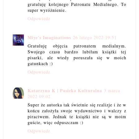
gratuluję kolejnego Patronatu Medialnego. To
super wyróżnienie.
Odpowiedz
Miye's Imaginations
26 lutego 2022 19:51
Gratuluję objęcia patronatem medialnym.
Swojego czasu bardzo lubiłam książki tej
pisarki, ale wtedy poruszała się w moich
gatunkach :)
Odpowiedz
Katarzyna K | Pasieka Kulturalna
3 marca
2022 09:02
Super że autorka tak świetnie się realizje i że w
końcu założyła swoje wydawnictwo i walczy z
piractwem. Jednak te książki nie są w moim
guście, więc odpuszczam :)
Odpowiedz