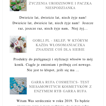
ŻYCZENIA URODZINOWE I PACZKA
NIESPODZIANKA
Dwieście lat, dwieście lat, niech żyje nam!
Dwieście lat, dwieście lat, niech żyje nam! Jeszcze
raz, jeszcze raz, niech żyje nam, Niej żyj...
GOBLI.PL - SKLEP, W KTÓRYM
KAŻDA WŁOSOMANIACZKA
ZNAJDZIE COŚ DLA SIEBIE
Produkty do pielęgnacji i stylizacji włosów to mój
konik. Ciągle je zmieniam i próbuję coś nowego.
Nie jest to kłopot, jeśli się ma ...
GARRA RUFA COSMETICS- TEST
NIESAMOWITYCH KOSMETYKÓW Z
ENZYMEM RYB GARRA RUFA
Witam Was serdecznie w roku 2019. To będzie