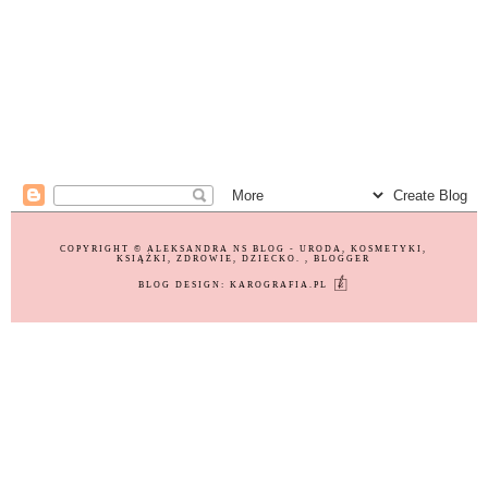
COPYRIGHT ©
ALEKSANDRA NS BLOG - URODA, KOSMETYKI,
KSIĄŻKI, ZDROWIE, DZIECKO.
, BLOGGER
BLOG DESIGN:
KAROGRAFIA.PL