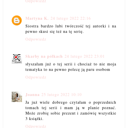
Odpowiedz
Martyna K.
24 lutego 2022 22:16
Siostra bardzo lubi twórczość tej autorki i na
pewno skusi się też na tę serię.
Odpowiedz
Skarby na półkach
24 lutego 2022 23:01
słyszałam już o tej serii i chociaż to nie moja
tematyka to na pewno polecę ją paru osobom
Odpowiedz
Joanna
25 lutego 2022 10:10
Ja już wiele dobrego czytałam o poprzednich
tomach tej serii i mam ją w planie poznać.
Może zrobię sobie prezent i zamówię wszystkie
3 książki.
Odpowiedz