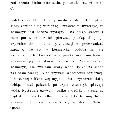
żeń -szenia, hialuronian sodu, pantenol, oraz witamina
C.
Butelka ma 175 ml, niby niedużo, ale jest to płyn,
który zamienia się w piankę i musicie mi uwierzyć, że
kosmetyk jest bardzo wydajny i na długo starcza (
mam porównanie z ich pierwszą pianką, długo ją
używałam do momentu, gdy zaczął mi przeszkadzać
zapach). To co w kosmetyku podoba mi się
najbardziej, to konsystencja pianki oraz możliwość
używania jej na skórze bez wody. Zanim nałożę
kosmetyk, nie zwilżam skóry wodą, tylko na suchą
nakładam piankę. Albo używam szczoteczki sonicznej,
lub ręcznej silikonowej myjki, albo oczyszczam skórę
robiąc masaż palcami, po czym kosmetyk spłukuję
wodą. Następnie używam toniku z ogórka i kremu na
trądzik tej marki. Oba te kosmetyki to mój hit i
używam ich odkąd pojawiły się w ofercie Nature
Queen.