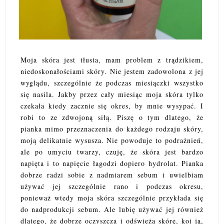
Moja skóra jest tłusta, mam problem z trądzikiem,
niedoskonałościami skóry. Nie jestem zadowolona z jej
wyglądu, szczególnie że podczas miesiączki wszystko
się nasila. Jakby przez cały miesiąc moja skóra tylko
czekała kiedy zacznie się okres, by mnie wysypać. I
robi to ze zdwojoną siłą. Piszę o tym dlatego, że
pianka mimo przeznaczenia do każdego rodzaju skóry,
moją delikatnie wysusza. Nie powoduje to podrażnień,
ale po umyciu twarzy, czuję, że skóra jest bardzo
napięta i to napięcie łagodzi dopiero hydrolat. Pianka
dobrze radzi sobie z nadmiarem sebum i uwielbiam
używać jej szczególnie rano i podczas okresu,
ponieważ wtedy moja skóra szczególnie przykłada się
do nadprodukcji sebum. Ale lubię używać jej również
dlatego, że dobrze oczyszcza i odświeża skórę, koi ją,