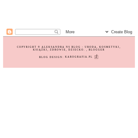
COPYRIGHT ©
ALEKSANDRA NS BLOG - URODA, KOSMETYKI,
KSIĄŻKI, ZDROWIE, DZIECKO.
, BLOGGER
BLOG DESIGN:
KAROGRAFIA.PL