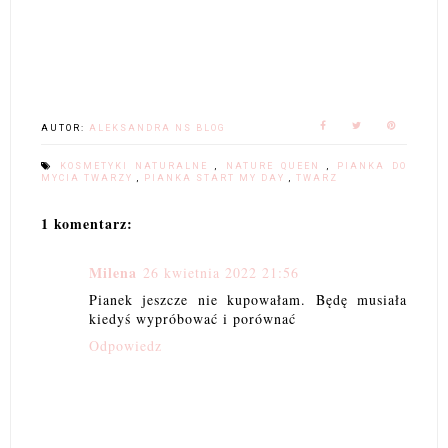
AUTOR:
ALEKSANDRA NS BLOG
KOSMETYKI NATURALNE
,
NATURE QUEEN
,
PIANKA DO
MYCIA TWARZY
,
PIANKA START MY DAY
,
TWARZ
1 komentarz:
Milena
26 kwietnia 2022 21:56
Pianek jeszcze nie kupowałam. Będę musiała
kiedyś wypróbować i porównać
Odpowiedz