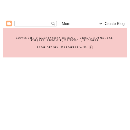
COPYRIGHT ©
ALEKSANDRA NS BLOG - URODA, KOSMETYKI,
KSIĄŻKI, ZDROWIE, DZIECKO.
, BLOGGER
BLOG DESIGN:
KAROGRAFIA.PL