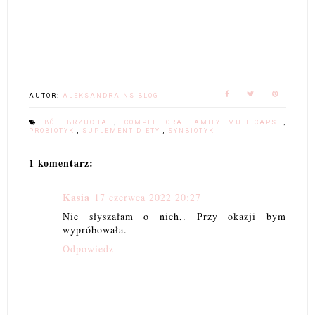
AUTOR:
ALEKSANDRA NS BLOG
BÓL BRZUCHA
,
COMPLIFLORA FAMILY MULTICAPS
,
PROBIOTYK
,
SUPLEMENT DIETY
,
SYNBIOTYK
1 komentarz:
Kasia
17 czerwca 2022 20:27
Nie słyszałam o nich,. Przy okazji bym
wypróbowała.
Odpowiedz