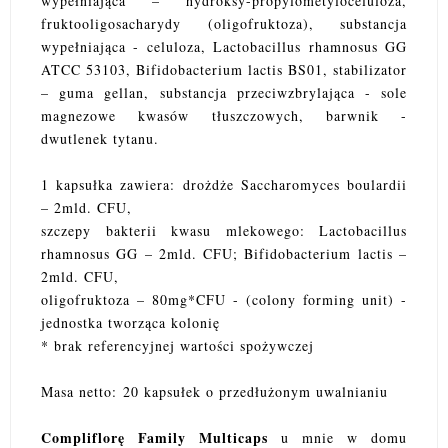
wypełniająca – hydroksy-propylometyloceluloza,
fruktooligosacharydy (oligofruktoza), substancja
wypełniająca - celuloza, Lactobacillus rhamnosus GG
ATCC 53103, Bifidobacterium lactis BS01, stabilizator
– guma gellan, substancja przeciwzbrylająca - sole
magnezowe kwasów tłuszczowych, barwnik -
dwutlenek tytanu.
1 kapsułka zawiera: drożdże Saccharomyces boulardii
– 2mld. CFU,
szczepy bakterii kwasu mlekowego: Lactobacillus
rhamnosus GG – 2mld. CFU; Bifidobacterium lactis –
2mld. CFU,
oligofruktoza – 80mg*CFU - (colony forming unit) -
jednostka tworząca kolonię
* brak referencyjnej wartości spożywczej
Masa netto:
20 kapsułek o przedłużonym uwalnianiu
Compliflorę Family Multicaps
u mnie w domu