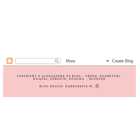
COPYRIGHT ©
ALEKSANDRA NS BLOG - URODA, KOSMETYKI,
KSIĄŻKI, ZDROWIE, DZIECKO.
, BLOGGER
BLOG DESIGN:
KAROGRAFIA.PL