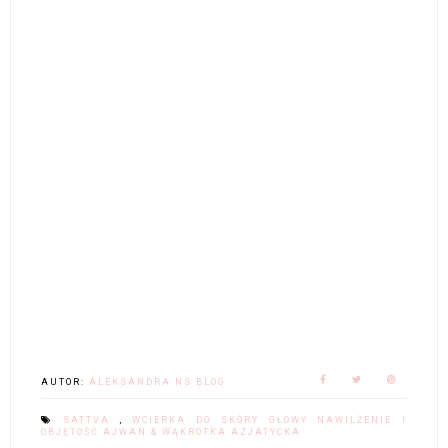
AUTOR:
ALEKSANDRA NS BLOG
SATTVA
,
WCIERKA DO SKÓRY GŁOWY NAWILŻENIE I
OBJĘTOŚĆ AJWAN & WĄKROTKA AZJATYCKA