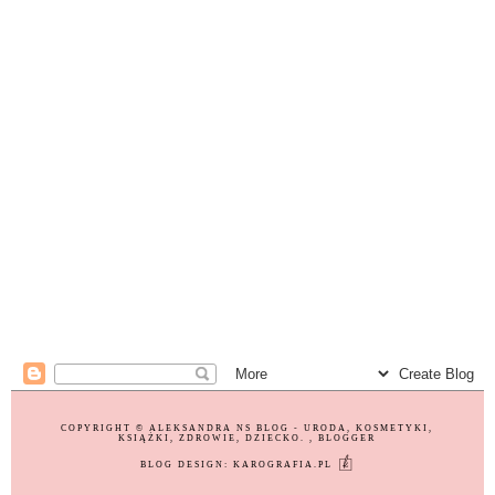
COPYRIGHT ©
ALEKSANDRA NS BLOG - URODA, KOSMETYKI,
KSIĄŻKI, ZDROWIE, DZIECKO.
, BLOGGER
BLOG DESIGN:
KAROGRAFIA.PL