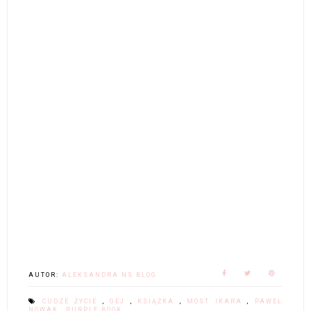
AUTOR:
ALEKSANDRA NS BLOG
CUDZE ŻYCIE
,
GEJ
,
KSIĄŻKA
,
MOST IKARA
,
PAWEŁ
NOWAK
,
PURPLE BOOK