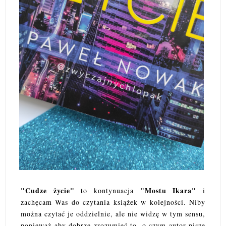
"Cudze życie"
"Mostu Ikara"
to kontynuacja
i
zachęcam Was do czytania książek w kolejności. Niby
można czytać je oddzielnie, ale nie widzę w tym sensu,
ponieważ aby dobrze zrozumieć to, o czym autor pisze