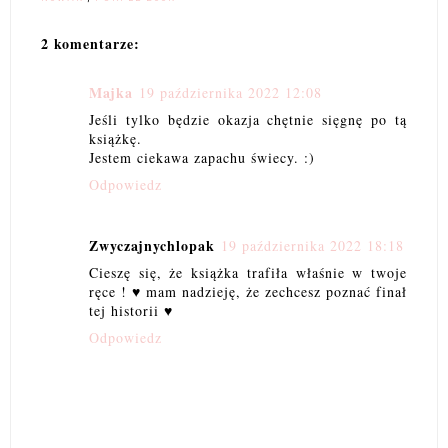
2 komentarze:
Majka
19 października 2022 12:08
Jeśli tylko będzie okazja chętnie sięgnę po tą
książkę.
Jestem ciekawa zapachu świecy. :)
Odpowiedz
Zwyczajnychlopak
19 października 2022 18:18
Cieszę się, że książka trafiła właśnie w twoje
ręce ! ♥️ mam nadzieję, że zechcesz poznać finał
tej historii ♥️
Odpowiedz