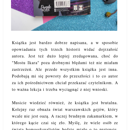
Książka jest bardzo dobrze napisana, a w sposobie
opowiadania tych trzech historii widać dojrzałość
autora. Jest też dużo lepiej zredagowana, choć do
"Mostu Ikara" poza drobnymi błędami też nie miałam
zastrzeżeń. Ale przede wszystkim książka jest inna.
Podobają mi się powroty do przeszłości i to co autor
za ich pośrednictwem chciał przekazać czytelnikom. A
to ważna lekcja i trzeba wyciągnąć z niej wnioski.
Musicie wiedzieć również, że książka jest brutalna.
Kolejny raz obnaża świat warszawskich gejów, który
wcale nie jest oazą. A raczej brudnym zakamarkiem, w
którego kącie czai się zło. Myślę, że wiele osób ze
świata homoseksualistów będzie miało o to pretensję,