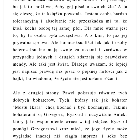
bo jak to możliwe, żeby gej pisał o swoich źle? A ja
się cieszę, że ta książka powstała. Jestem osobą bardzo
tolerancyjną i absolutnie nie przeszkadza mi to, że
ktoś, kocha osobę tej samej płci. Dla mnie ważne jest
to, by ta osoba była szczęśliwa. A z kim, to już jej
prywatna sprawa. Ale homoseksualiści tak jak i osoby
heteroseksualne mają swoje za uszami i zarówno w
przypadku jednych i drugich zdarzają się prawdziwe
mendy. Ale taki jest świat. Dlatego uważam, że lepiej
jest napisać prawdę niż pisać o pięknej miłości jak z
bajki, bo wiadomo, że życie nie jest usłane różami.
Ale z drugiej strony Paweł pokazuje również tych
dobrych bohaterów. Tych, którzy tak jak bohater
"Mostu Ikara" chcą kochać i być kochanym. Takimi
bohaterami są Grzegorz, Ryszard i oczywiście Antek,
który jako wspomnienie wraca w tej książce. Ryszard
pomógł Grzegorzowi zrozumieć, że jego życie może
wyglądać inaczej niż ciągła impreza i seks bez