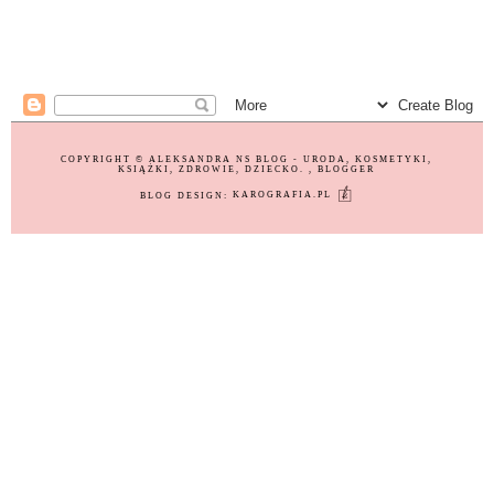
COPYRIGHT ©
ALEKSANDRA NS BLOG - URODA, KOSMETYKI,
KSIĄŻKI, ZDROWIE, DZIECKO.
, BLOGGER
BLOG DESIGN:
KAROGRAFIA.PL