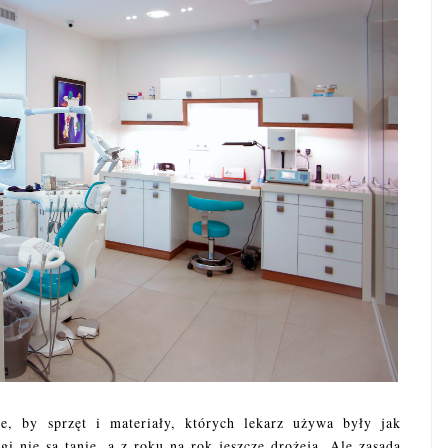
e, by sprzęt i materiały, których lekarz używa były jak
gi nie są tanie, a z roku na rok jeszcze drożeją. Ale zasada