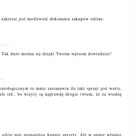
 zakresie jest możliwość dokonania zakupów online.
1:37
. Tak dużo można się dzięki Twoim wpisom dowiedzieć!
25
atologicznym to mnie zastanawia ile taki sprzęt jest warty,
żele itd., bo wizyty są naprawdę drogie (wiem, że za wiedzę
m, gdzie mój stomatolog kupuje sprzęty. Ale w sumie właśnie