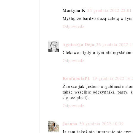
Martyna K
25 grudnia 2022 22:01
Myślę, że bardzo dużą zaletą w tym
Odpowiedz
Agnieszka Deja
26 grudnia 2022 1
Ciekawe nigdy o tym nie myślałam
Odpowiedz
KonfabulaPL
29 grudnia 2022 16:
Zawsze jak jestem w gabinecie stom
także wszelkie odczynniki, pasty, 
się też płaci).
Odpowiedz
Joanna
30 grudnia 2022 10:39
Ja tam jakoś nie interesuje się ty