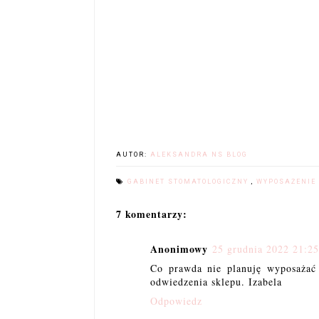
AUTOR:
ALEKSANDRA NS BLOG
GABINET STOMATOLOGICZNY
,
WYPOSAŻENIE
7 komentarzy:
Anonimowy
25 grudnia 2022 21:25
Co prawda nie planuję wyposażać
odwiedzenia sklepu. Izabela
Odpowiedz