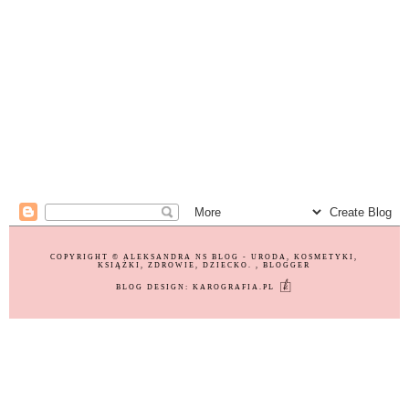
COPYRIGHT ©
ALEKSANDRA NS BLOG - URODA, KOSMETYKI,
KSIĄŻKI, ZDROWIE, DZIECKO.
, BLOGGER
BLOG DESIGN:
KAROGRAFIA.PL