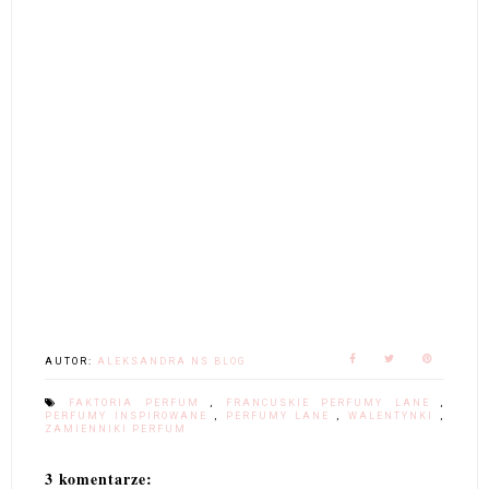
AUTOR:
ALEKSANDRA NS BLOG
FAKTORIA PERFUM
,
FRANCUSKIE PERFUMY LANE
,
PERFUMY INSPIROWANE
,
PERFUMY LANE
,
WALENTYNKI
,
ZAMIENNIKI PERFUM
3 komentarze: