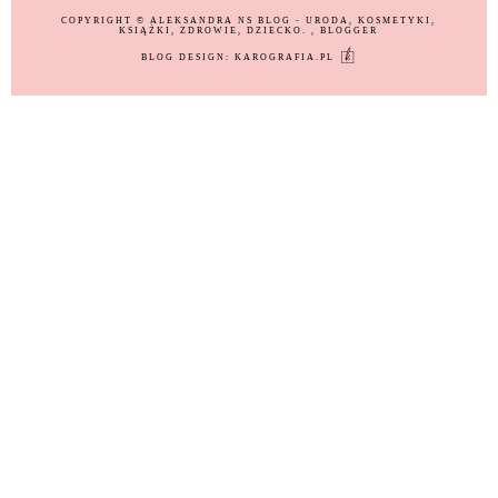
COPYRIGHT ©
ALEKSANDRA NS BLOG - URODA, KOSMETYKI,
KSIĄŻKI, ZDROWIE, DZIECKO.
, BLOGGER
BLOG DESIGN:
KAROGRAFIA.PL