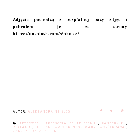
Zdjęcia pochodzą z bezpłatnej bazy zdjęć i
pobrałem je ze strony
https://unsplash.com/s/photos/.
AUTOR:
ALEKSANDRA NS BLOG
AFTERWEB
,
AKCESORIA DO TELEFONU
,
PANCERNIK
,
REKLAMA
,
TELEFON
,
WPIS SPONSOROWANY
,
WSPÓŁPRACA
,
ZAKUPY PRZEZ INTERNET