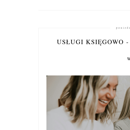
ponied
USŁUGI KSIĘGOWO -
W