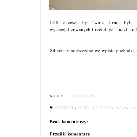
Jeśli chcesz, by Twoja firma była
wyspecjalizowanych i rzetelnych ludzi, t
Zdjęcia zamieszczone we wpisie pochodzą z
AUTOR:
ALEKSANDRA NS BLOG
AFTERWEB
,
KADRY
,
KR GROUP
,
PŁACE
,
USŁ
Brak komentarzy:
Prześlij komentarz