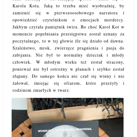
Karola Kota. Jaką to trzeba mieć wyobraźnię, by
zamienić się w pierwszoosobowego narratora i
opowiedzieć czytelnikom o emocjach mordercy.
Jakbym czytała pamiętnik świra. Bo choć Karol Kot w
momencie popełniania przestępstwa został uznany za
poczytalnego, to w tej głowie źle się działo od dawna.
Szaleństwo, mrok, zwierzęce pragnienia i pasja do
zabijania. Nie był to normalny dzieciak i młody
człowiek. W młodym wieku też został stracony,
ponieważ nie był ostrożny w planach i szybko został
złapany. Do samego końca nie czuł się winny i nie
żałował, śmiejąc się ofiarom, które przeżyły i
rodzinom zmarłych w twarz.