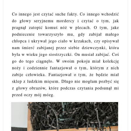
Co innego jest czytać suche fakty. Co innego wchodzić
do głowy seryjnemu mordercy i czytać o tym, jak
pragnął zatopić komuś nóż w plecach. O tym, jake
podniecenie towarzyszyło mu, gdy zabijał małego
chłopca i ukrywał jego ciało w krzakach, czy opisywał
nam śmierć zabijanej przez siebie dziewczynki, która
była w wieku jego siostrzyczki. On musiał zabijać. Coś
go do tego ciągnęło. W swoim pokoju miał kolekcję
noży i codziennie fantazjował o tym, którym z nich
zabije człowieka. Fantazjował o tym, że będzie miał
sklep z ludzkim mięsem. Długo nie mogłam pozbyć się
z głowy obrazów, które podczas czytania podsunął mi
przed oczy mój mózg.