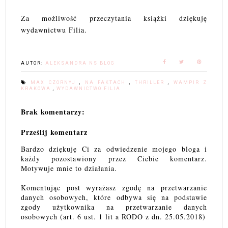
Za możliwość przeczytania książki dziękuję
wydawnictwu Filia.
AUTOR:
ALEKSANDRA NS BLOG
MAX CZORNYJ
,
NA FAKTACH
,
THRILLER
,
WAMPIR Z
KRAKOWA
,
WYDAWNICTWO FILIA
Brak komentarzy:
Prześlij komentarz
Bardzo dziękuję Ci za odwiedzenie mojego bloga i
każdy pozostawiony przez Ciebie komentarz.
Motywuje mnie to działania.
Komentując post wyrażasz zgodę na przetwarzanie
danych osobowych, które odbywa się na podstawie
zgody użytkownika na przetwarzanie danych
osobowych (art. 6 ust. 1 lit a RODO z dn. 25.05.2018)