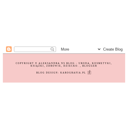
COPYRIGHT ©
ALEKSANDRA NS BLOG - URODA, KOSMETYKI,
KSIĄŻKI, ZDROWIE, DZIECKO.
, BLOGGER
BLOG DESIGN:
KAROGRAFIA.PL