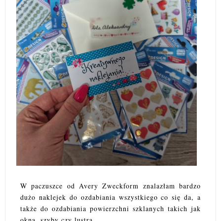
W paczuszce od Avery Zweckform znalazłam bardzo
dużo naklejek do ozdabiania wszystkiego co się da, a
także do ozdabiania powierzchni szklanych takich jak
okna, szyby czy lustra.