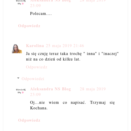
23:09
Polecam....
Odpowiedz
Karolina
25 maja 2019 21:46
Ja się czuję teraz taka trochę " inna" i "inaczej"
niż na co dzień od kilku lat.
Odpowiedz
Odpowiedzi
Aleksandra NS Blog
28 maja 2019
23:09
Oj...nie wiem co napisać. Trzymaj się
Kochana.
Odpowiedz