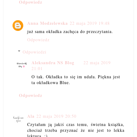
Odpowiedz
Anna Modzelewska
22 maja 2019 19:48
już sama okładka zachęca do przeczytania.
Odpowiedz
Odpowiedzi
Aleksandra NS Blog
22 maja 2019
21:01
O tak. Okładka to się im udała. Piękna jest
ta okładkowa Blue.
Odpowiedz
Ala
22 maja 2019 20:50
Czytałam ją jakiś czas temu, świetna książka,
chociaż trzeba przyznać że nie jest to lekka
lektura. :)