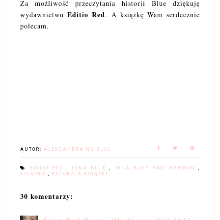
Za możliwość przeczytania historii Blue dziękuję
Editio Red
wydawnictwu
. A książkę Wam serdecznie
polecam.
AUTOR:
ALEKSANDRA NS BLOG
EDITIO RED
,
INNA BLUE
,
INNA BLUE AMY HARMON
,
KSIĄŻKA
,
RECENZJA KSIĄŻKI
30 komentarzy: