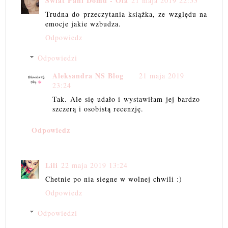
Świat Pani Domu - Ola
21 maja 2019 22:53
Trudna do przeczytania książka, ze względu na
emocje jakie wzbudza.
Odpowiedz
Odpowiedzi
Aleksandra NS Blog
21 maja 2019
23:24
Tak. Ale się udało i wystawiłam jej bardzo
szczerą i osobistą recenzję.
Odpowiedz
Lili
22 maja 2019 13:24
Chetnie po nia siegne w wolnej chwili :)
Odpowiedz
Odpowiedzi