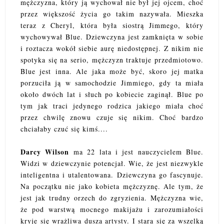
mężczyzna, który ją wychował nie był jej ojcem, choć
przez większość życia go takim nazywała. Mieszka
teraz z Cheryl, która była siostrą Jimmego, który
wychowywał Blue. Dziewczyna jest zamknięta w sobie
i roztacza wokół siebie aurę niedostępnej. Z nikim nie
spotyka się na serio, mężczyzn traktuje przedmiotowo.
Blue jest inna. Ale jaka może być, skoro jej matka
porzuciła ją w samochodzie Jimmiego, gdy ta miała
około dwóch lat i słuch po kobiecie zaginął. Blue po
tym jak traci jedynego rodzica jakiego miała choć
przez chwilę znowu czuje się nikim. Choć bardzo
chciałaby czuć się kimś....
Darcy Wilson
ma 22 lata i jest nauczycielem Blue.
Widzi w dziewczynie potencjał. Wie, że jest niezwykle
inteligentna i utalentowana. Dziewczyna go fascynuje.
Na początku nie jako kobieta mężczyznę. Ale tym, że
jest jak trudny orzech do zgryzienia. Mężczyzna wie,
że pod warstwą mocnego makijażu i zarozumiałości
kryje się wrażliwa dusza artysty. I stara się za wszelką