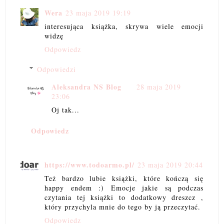
Wera
23 maja 2019 19:19
interesująca książka, skrywa wiele emocji
widzę
Odpowiedz
Odpowiedzi
Aleksandra NS Blog
28 maja 2019
23:06
Oj tak...
Odpowiedz
https://www.todoarmo.pl/
23 maja 2019 20:44
Też bardzo lubie książki, które kończą się
happy endem :) Emocje jakie są podczas
czytania tej książki to dodatkowy dreszcz ,
który przychyla mnie do tego by ją przeczytać.
Odpowiedz