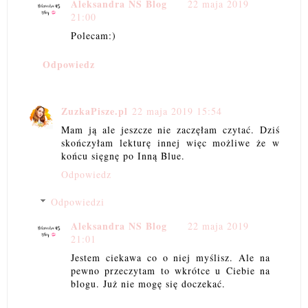
Aleksandra NS Blog
22 maja 2019
21:00
Polecam:)
Odpowiedz
ZuzkaPisze.pl
22 maja 2019 15:54
Mam ją ale jeszcze nie zaczęłam czytać. Dziś
skończyłam lekturę innej więc możliwe że w
końcu sięgnę po Inną Blue.
Odpowiedz
Odpowiedzi
Aleksandra NS Blog
22 maja 2019
21:01
Jestem ciekawa co o niej myślisz. Ale na
pewno przeczytam to wkrótce u Ciebie na
blogu. Już nie mogę się doczekać.