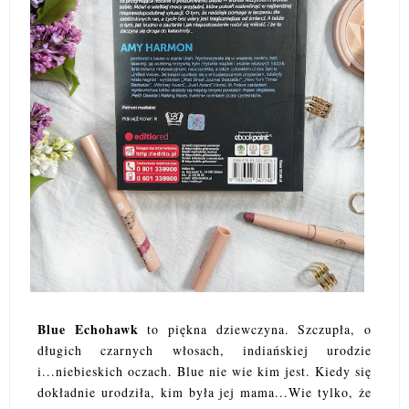
Blue Echohawk
to piękna dziewczyna. Szczupła, o
długich czarnych włosach, indiańskiej urodzie
i...niebieskich oczach. Blue nie wie kim jest. Kiedy się
dokładnie urodziła, kim była jej mama...Wie tylko, że