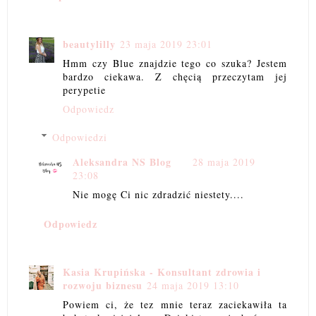
beautylilly
23 maja 2019 23:01
Hmm czy Blue znajdzie tego co szuka? Jestem
bardzo ciekawa. Z chęcią przeczytam jej
perypetie
Odpowiedz
Odpowiedzi
Aleksandra NS Blog
28 maja 2019
23:08
Nie mogę Ci nic zdradzić niestety....
Odpowiedz
Kasia Krupińska - Konsultant zdrowia i
rozwoju biznesu
24 maja 2019 13:10
Powiem ci, że tez mnie teraz zaciekawiła ta