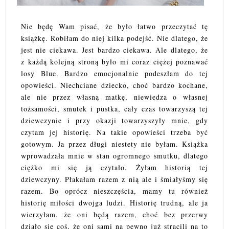
Nie będę Wam pisać, że było łatwo przeczytać tę
książkę. Robiłam do niej kilka podejść. Nie dlatego, że
jest nie ciekawa. Jest bardzo ciekawa. Ale dlatego, że
z każdą kolejną stroną było mi coraz ciężej poznawać
losy Blue. Bardzo emocjonalnie podeszłam do tej
opowieści. Niechciane dziecko, choć bardzo kochane,
ale nie przez własną matkę, niewiedza o własnej
tożsamości, smutek i pustka, cały czas towarzyszą tej
dziewczynie i przy okazji towarzyszyły mnie, gdy
czytam jej historię. Na takie opowieści trzeba być
gotowym. Ja przez długi niestety nie byłam. Książka
wprowadzała mnie w stan ogromnego smutku, dlatego
ciężko mi się ją czytało. Żyłam historią tej
dziewczyny. Płakałam razem z nią ale i śmiałyśmy się
razem. Bo oprócz nieszczęścia, mamy tu również
historię miłości dwojga ludzi. Historię trudną, ale ja
wierzyłam, że oni będą razem, choć bez przerwy
działo się coś, że oni sami na pewno już stracili na to