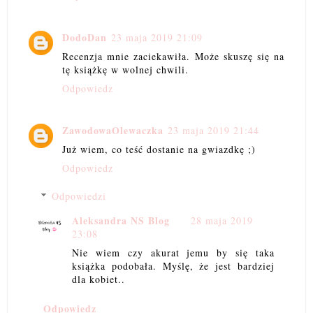
DodoDan
23 maja 2019 21:09
Recenzja mnie zaciekawiła. Może skuszę się na
tę książkę w wolnej chwili.
Odpowiedz
ZawodowaOlewaczka
23 maja 2019 21:44
Już wiem, co teść dostanie na gwiazdkę ;)
Odpowiedz
Odpowiedzi
Aleksandra NS Blog
28 maja 2019
23:08
Nie wiem czy akurat jemu by się taka
książka podobała. Myślę, że jest bardziej
dla kobiet..
Odpowiedz