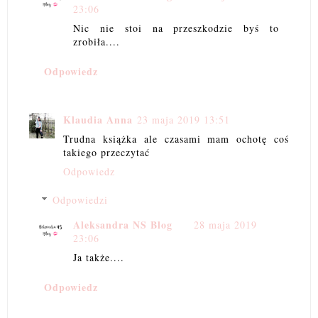
23:06
Nic nie stoi na przeszkodzie byś to
zrobiła....
Odpowiedz
Klaudia Anna
23 maja 2019 13:51
Trudna książka ale czasami mam ochotę coś
takiego przeczytać
Odpowiedz
Odpowiedzi
Aleksandra NS Blog
28 maja 2019
23:06
Ja także....
Odpowiedz