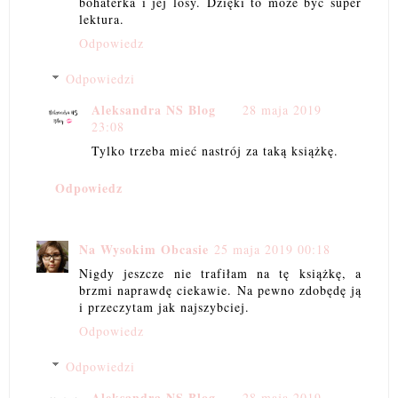
bohaterka i jej losy. Dzięki to może być super
lektura.
Odpowiedz
Odpowiedzi
Aleksandra NS Blog
28 maja 2019
23:08
Tylko trzeba mieć nastrój za taką książkę.
Odpowiedz
Na Wysokim Obcasie
25 maja 2019 00:18
Nigdy jeszcze nie trafiłam na tę książkę, a
brzmi naprawdę ciekawie. Na pewno zdobędę ją
i przeczytam jak najszybciej.
Odpowiedz
Odpowiedzi
Aleksandra NS Blog
28 maja 2019