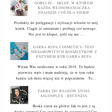
GOBLI.PL - SKLEP, W KTÓRYM
KAŻDA WŁOSOMANIACZKA
ZNAJDZIE COŚ DLA SIEBIE
Produkty do pielęgnacji i stylizacji włosów to mój
konik. Ciągle je zmieniam i próbuję coś nowego.
Nie jest to kłopot, jeśli się ma ...
GARRA RUFA COSMETICS- TEST
NIESAMOWITYCH KOSMETYKÓW Z
ENZYMEM RYB GARRA RUFA
Witam Was serdecznie w roku 2019. To będzie
pierwszy wpis i mam nadzieję, że w tym roku
będzie ich dużo więcej niż w poprzednim. To...
FARBA DO WŁOSÓW SYOSS
SALONPLEX - RECENZJA
Boska czerń na głowie Jak to jest z tą
boską czernią? Czy jest łatwa do osiągnięcia? Czy