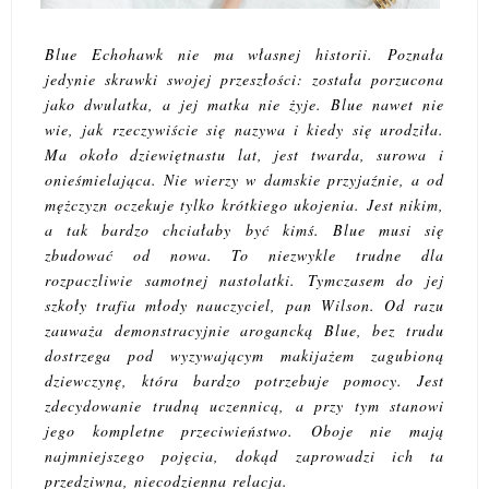
Blue Echohawk nie ma własnej historii. Poznała
jedynie skrawki swojej przeszłości: została porzucona
jako dwulatka, a jej matka nie żyje. Blue nawet nie
wie, jak rzeczywiście się nazywa i kiedy się urodziła.
Ma około dziewiętnastu lat, jest twarda, surowa i
onieśmielająca. Nie wierzy w damskie przyjaźnie, a od
mężczyzn oczekuje tylko krótkiego ukojenia. Jest nikim,
a tak bardzo chciałaby być kimś. Blue musi się
zbudować od nowa. To niezwykle trudne dla
rozpaczliwie samotnej nastolatki. Tymczasem do jej
szkoły trafia młody nauczyciel, pan Wilson. Od razu
zauważa demonstracyjnie arogancką Blue, bez trudu
dostrzega pod wyzywającym makijażem zagubioną
dziewczynę, która bardzo potrzebuje pomocy. Jest
zdecydowanie trudną uczennicą, a przy tym stanowi
jego kompletne przeciwieństwo. Oboje nie mają
najmniejszego pojęcia, dokąd zaprowadzi ich ta
przedziwna, niecodzienna relacja.