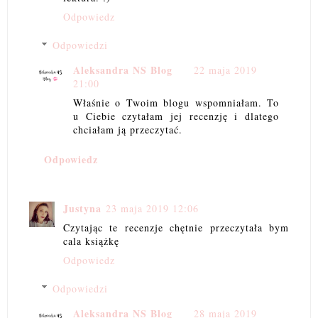
Odpowiedz
Odpowiedzi
Aleksandra NS Blog
22 maja 2019
21:00
Właśnie o Twoim blogu wspomniałam. To
u Ciebie czytałam jej recenzję i dlatego
chciałam ją przeczytać.
Odpowiedz
Justyna
23 maja 2019 12:06
Czytając te recenzje chętnie przeczytała bym
cala książkę
Odpowiedz
Odpowiedzi
Aleksandra NS Blog
28 maja 2019