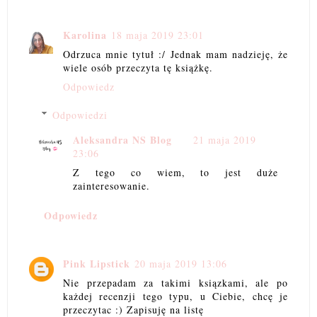
Karolina
18 maja 2019 23:01
Odrzuca mnie tytuł :/ Jednak mam nadzieję, że
wiele osób przeczyta tę książkę.
Odpowiedz
Odpowiedzi
Aleksandra NS Blog
21 maja 2019
23:06
Z tego co wiem, to jest duże
zainteresowanie.
Odpowiedz
Pink Lipstick
20 maja 2019 13:06
Nie przepadam za takimi ksiązkami, ale po
każdej recenzji tego typu, u Ciebie, chcę je
przeczytac :) Zapisuję na listę