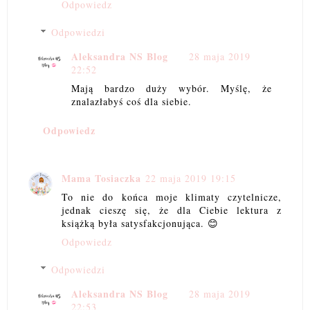
Odpowiedz
Odpowiedzi
Aleksandra NS Blog
28 maja 2019
22:52
Mają bardzo duży wybór. Myślę, że
znalazłabyś coś dla siebie.
Odpowiedz
Mama Tosiaczka
22 maja 2019 19:15
To nie do końca moje klimaty czytelnicze,
jednak cieszę się, że dla Ciebie lektura z
książką była satysfakcjonująca. 😊
Odpowiedz
Odpowiedzi
Aleksandra NS Blog
28 maja 2019
22:53