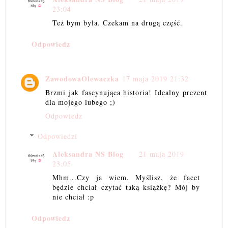
23:04
Też bym była. Czekam na drugą część.
Odpowiedz
ZawodowaOlewaczka
17 maja 2019 21:32
Brzmi jak fascynująca historia! Idealny prezent
dla mojego lubego ;)
Odpowiedz
Odpowiedzi
Aleksandra NS Blog
21 maja 2019
23:05
Mhm...Czy ja wiem. Myślisz, że facet
będzie chciał czytać taką książkę? Mój by
nie chciał :p
Odpowiedz