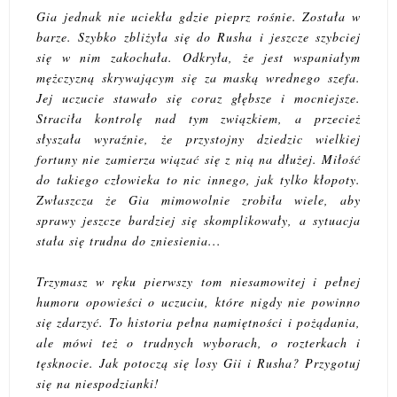
Gia jednak nie uciekła gdzie pieprz rośnie. Została w
barze. Szybko zbliżyła się do Rusha i jeszcze szybciej
się w nim zakochała. Odkryła, że jest wspaniałym
mężczyzną skrywającym się za maską wrednego szefa.
Jej uczucie stawało się coraz głębsze i mocniejsze.
Straciła kontrolę nad tym związkiem, a przecież
słyszała wyraźnie, że przystojny dziedzic wielkiej
fortuny nie zamierza wiązać się z nią na dłużej. Miłość
do takiego człowieka to nic innego, jak tylko kłopoty.
Zwłaszcza że Gia mimowolnie zrobiła wiele, aby
sprawy jeszcze bardziej się skomplikowały, a sytuacja
stała się trudna do zniesienia...
Trzymasz w ręku pierwszy tom niesamowitej i pełnej
humoru opowieści o uczuciu, które nigdy nie powinno
się zdarzyć. To historia pełna namiętności i pożądania,
ale mówi też o trudnych wyborach, o rozterkach i
tęsknocie. Jak potoczą się losy Gii i Rusha? Przygotuj
się na niespodzianki!