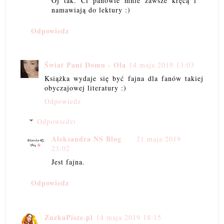
Oj tak. Ci panowie mnie zawsze kręcą i
namawiają do lektury :)
Odpowiedz
Świat Pani Domu - Ola
14 maja 2019 13:03
Książka wydaje się być fajna dla fanów takiej
obyczajowej literatury :)
Odpowiedz
Odpowiedzi
Aleksandra NS Blog
21 maja 2019
23:02
Jest fajna.
Odpowiedz
ZuzkaPisze.pl
14 maja 2019 18:15