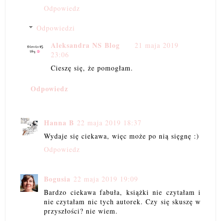
Odpowiedz
Odpowiedzi
Aleksandra NS Blog
21 maja 2019
23:06
Cieszę się, że pomogłam.
Odpowiedz
Hanna B
22 maja 2019 18:37
Wydaje się ciekawa, więc może po nią sięgnę :)
Odpowiedz
Bogusia
22 maja 2019 19:09
Bardzo ciekawa fabuła, książki nie czytałam i
nie czytałam nic tych autorek. Czy się skuszę w
przyszłości? nie wiem.