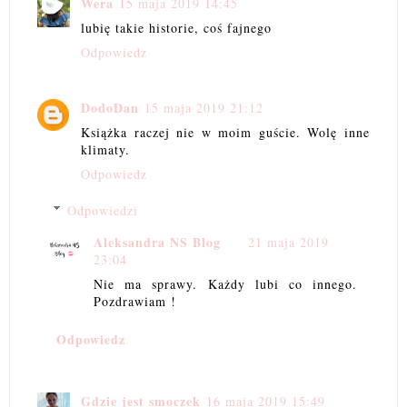
Wera
15 maja 2019 14:45
lubię takie historie, coś fajnego
Odpowiedz
DodoDan
15 maja 2019 21:12
Książka raczej nie w moim guście. Wolę inne
klimaty.
Odpowiedz
Odpowiedzi
Aleksandra NS Blog
21 maja 2019
23:04
Nie ma sprawy. Każdy lubi co innego.
Pozdrawiam !
Odpowiedz
Gdzie jest smoczek
16 maja 2019 15:49