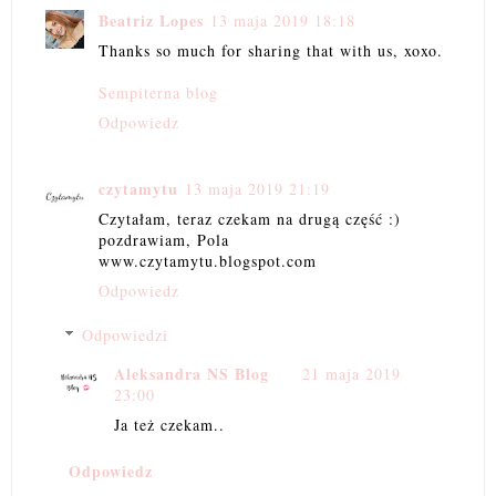
Beatriz Lopes
13 maja 2019 18:18
Thanks so much for sharing that with us, xoxo.
Sempiterna blog
Odpowiedz
czytamytu
13 maja 2019 21:19
Czytałam, teraz czekam na drugą część :)
pozdrawiam, Pola
www.czytamytu.blogspot.com
Odpowiedz
Odpowiedzi
Aleksandra NS Blog
21 maja 2019
23:00
Ja też czekam..
Odpowiedz