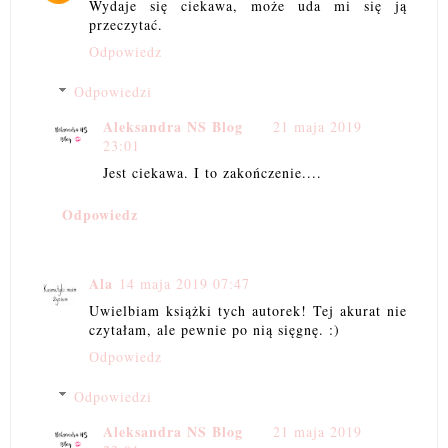
Wydaje się ciekawa, może uda mi się ją
przeczytać.
Odpowiedz
Odpowiedzi
Aleksandra NS Blog
21 maja 2019
23:01
Jest ciekawa. I to zakończenie....
Odpowiedz
Ala
14 maja 2019 07:47
Uwielbiam książki tych autorek! Tej akurat nie
czytałam, ale pewnie po nią sięgnę. :)
Odpowiedz
Odpowiedzi
Aleksandra NS Blog
21 maja 2019