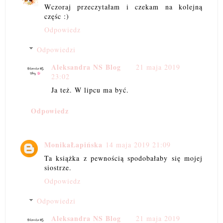
Wczoraj przeczytałam i czekam na kolejną
częśc :)
Odpowiedz
Odpowiedzi
Aleksandra NS Blog
21 maja 2019
23:02
Ja też. W lipcu ma być.
Odpowiedz
MonikaŁapińska
14 maja 2019 21:09
Ta książka z pewnością spodobałaby się mojej
siostrze.
Odpowiedz
Odpowiedzi
Aleksandra NS Blog
21 maja 2019