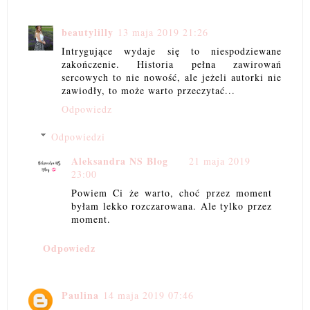
beautylilly
13 maja 2019 21:26
Intrygujące wydaje się to niespodziewane
zakończenie. Historia pełna zawirowań
sercowych to nie nowość, ale jeżeli autorki nie
zawiodły, to może warto przeczytać...
Odpowiedz
Odpowiedzi
Aleksandra NS Blog
21 maja 2019
23:00
Powiem Ci że warto, choć przez moment
byłam lekko rozczarowana. Ale tylko przez
moment.
Odpowiedz
Paulina
14 maja 2019 07:46