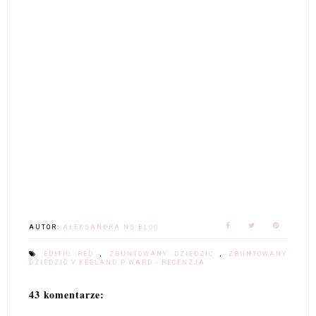
AUTOR:
ALEKSANDRA NS BLOG
EDITIO RED
,
ZBUNTOWANY DZIEDZIC
,
ZBUNTOWANY
DZIEDZIC V.KEELAND P.WARD - RECENZJA
43 komentarze: