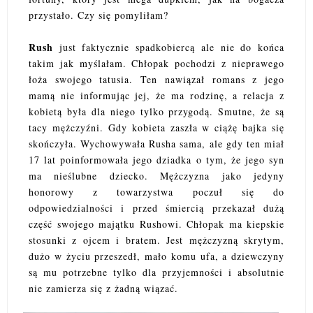
przystało. Czy się pomyliłam?
Rush
just faktycznie spadkobiercą ale nie do końca
takim jak myślałam. Chłopak pochodzi z nieprawego
łoża swojego tatusia. Ten nawiązał romans z jego
mamą nie informując jej, że ma rodzinę, a relacja z
kobietą była dla niego tylko przygodą. Smutne, że są
tacy mężczyźni. Gdy kobieta zaszła w ciążę bajka się
skończyła. Wychowywała Rusha sama, ale gdy ten miał
17 lat poinformowała jego dziadka o tym, że jego syn
ma nieślubne dziecko. Mężczyzna jako jedyny
honorowy z towarzystwa poczuł się do
odpowiedzialności i przed śmiercią przekazał dużą
część swojego majątku Rushowi. Chłopak ma kiepskie
stosunki z ojcem i bratem. Jest mężczyzną skrytym,
dużo w życiu przeszedł, mało komu ufa, a dziewczyny
są mu potrzebne tylko dla przyjemności i absolutnie
nie zamierza się z żadną wiązać.