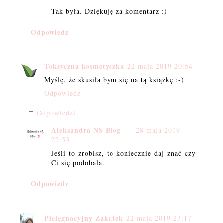
Tak była. Dziękuję za komentarz :)
Odpowiedz
Toksyczna kosmetyczka
22 maja 2019 20:54
Myślę, że skusiła bym się na tą książkę :-)
Odpowiedz
Odpowiedzi
Aleksandra NS Blog
28 maja 2019
22:53
Jeśli to zrobisz, to koniecznie daj znać czy
Ci się podobała.
Odpowiedz
Pielęgnacyjny Zakątek
22 maja 2019 23:17