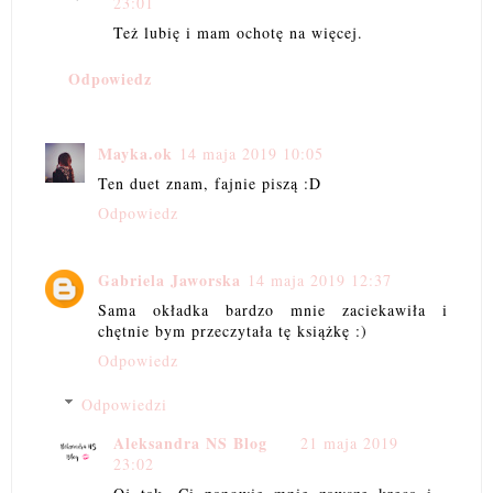
23:01
Też lubię i mam ochotę na więcej.
Odpowiedz
Mayka.ok
14 maja 2019 10:05
Ten duet znam, fajnie piszą :D
Odpowiedz
Gabriela Jaworska
14 maja 2019 12:37
Sama okładka bardzo mnie zaciekawiła i
chętnie bym przeczytała tę książkę :)
Odpowiedz
Odpowiedzi
Aleksandra NS Blog
21 maja 2019
23:02