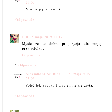
23:03
Możesz jej polecić :)
Odpowiedz
Lili
15 maja 2019 11:17
Mysle ze to dobra propozycja dla mojej
przyjaciolki ;)
Odpowiedz
Odpowiedzi
Aleksandra NS Blog
21 maja 2019
23:03
Poleć jej. Szybko i przyjemnie się czyta.
Odpowiedz