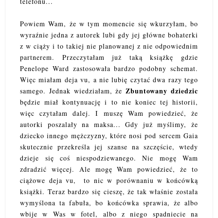
telefonu...
Powiem Wam, że w tym momencie się wkurzyłam, bo
wyraźnie jedna z autorek lubi gdy jej główne bohaterki
z w ciąży i to takiej nie planowanej z nie odpowiednim
partnerem. Przeczytałam już taką książkę gdzie
Penelope Ward zastosowała bardzo podobny schemat.
Więc miałam deja vu, a nie lubię czytać dwa razy tego
Zbuntowany dziedzic
samego. Jednak wiedziałam, że
będzie miał kontynuację i to nie koniec tej historii,
więc czytałam dalej. I muszę Wam powiedzieć, że
autorki poszalały na maksa... Gdy już myślimy, że
dziecko innego mężczyzny, które nosi pod sercem Gaia
skutecznie przekreśla jej szanse na szczęście, wtedy
dzieje się coś niespodziewanego. Nie mogę Wam
zdradzić więcej. Ale mogę Wam powiedzieć, że to
ciążowe deja vu, to nic w porównaniu w końcówką
książki. Teraz bardzo się cieszę, że tak właśnie została
wymyślona ta fabuła, bo końcówka sprawia, że albo
wbije w Was w fotel, albo z niego spadniecie na