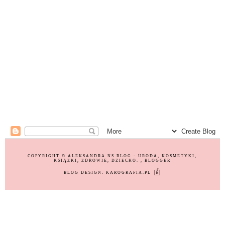
COPYRIGHT ©
ALEKSANDRA NS BLOG - URODA, KOSMETYKI,
KSIĄŻKI, ZDROWIE, DZIECKO.
, BLOGGER
BLOG DESIGN:
KAROGRAFIA.PL