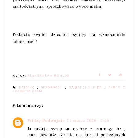
maltodekstryna, sproszkowane owoce malin.
Podajcie swoim dzieciom syropy na wzmocnienie
odporności?
AUTOR:
ALEKSANDRA NS BLOG
DZIECKO
,
ODPORNOŚĆ
,
SAMBUCUS KIDS
,
SYROP Z
CZARNYM BZEM
9 komentarzy:
Widzę Podwójnie
21 marca 2020 12:46
Ja podaję syrop samorobny z czarnego bzu,
mam pewność, że nie ma tam niepotrzebnych