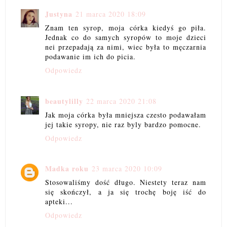
Justyna
21 marca 2020 18:09
Znam ten syrop, moja córka kiedyś go piła.
Jednak co do samych syropów to moje dzieci
nei przepadają za nimi, wiec była to męczarnia
podawanie im ich do picia.
Odpowiedz
beautylilly
22 marca 2020 21:08
Jak moja córka była mniejsza czesto podawałam
jej takie syropy, nie raz byly bardzo pomocne.
Odpowiedz
Madka roku
23 marca 2020 10:09
Stosowaliśmy dość długo. Niestety teraz nam
się skończył, a ja się trochę boję iść do
apteki...
Odpowiedz