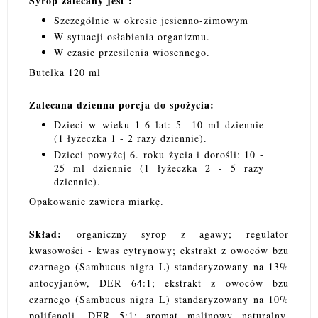
Syrop zalecany jest :
Szczególnie w okresie jesienno-zimowym
W sytuacji osłabienia organizmu.
W czasie przesilenia wiosennego.
Butelka 120 ml
Zalecana dzienna porcja do spożycia:
Dzieci w wieku 1-6 lat: 5 -10 ml dziennie
(1 łyżeczka 1 - 2 razy dziennie).
Dzieci powyżej 6. roku życia i dorośli: 10 -
25 ml dziennie (1 łyżeczka 2 - 5 razy
dziennie).
Opakowanie zawiera miarkę.
Skład:
organiczny syrop z agawy; regulator
kwasowości - kwas cytrynowy; ekstrakt z owoców bzu
czarnego (Sambucus nigra L) standaryzowany na 13%
antocyjanów, DER 64:1; ekstrakt z owoców bzu
czarnego (Sambucus nigra L) standaryzowany na 10%
polifenoli, DER 5:1; aromat malinowy naturalny,