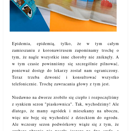
Epidemia, epidemią, tylko, że w tym całym
zamieszaniu z koronawirusem zapominamy trochę o
tym, że nagle wszystkie inne choroby nie zniknęły. A
w tym czasie powinniśmy się szczególnie pilnować,
ponieważ dostęp do lekarzy został nam ograniczony.
Teraz trzeba dzwonić i konsultować wszystko
telefonicznie. Trochę zawracania głowy z tym jest.
Niedawno na dworze zrobiło się ciepło i rozpoczęliśmy
z synkiem sezon "piaskownica". Tak, wychodzimy! Ale
dlatego, że mamy ogródek i mieszkamy na uboczu,
więc nie boję się wychodzić z dzieckiem do ogrodu.
Ale wczesny sezon podwórkowy wiąże się z tym, że
grubsze ubrania nie poszły jeszcze na dno szafy, a