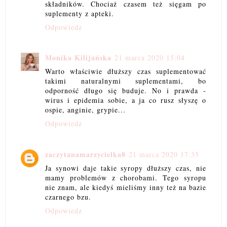
składników. Chociaż czasem też sięgam po
suplementy z apteki.
Odpowiedz
Monika Kilijańska
21 marca 2020 15:04
Warto właściwie dłuższy czas suplementować
takimi naturalnymi suplementami, bo
odporność długo się buduje. No i prawda -
wirus i epidemia sobie, a ja co rusz słyszę o
ospie, anginie, grypie...
Odpowiedz
zaczytanamarzycielka8
21 marca 2020 17:35
Ja synowi daje takie syropy dłuższy czas, nie
mamy problemów z chorobami. Tego syropu
nie znam, ale kiedyś mieliśmy inny też na bazie
czarnego bzu.
Odpowiedz