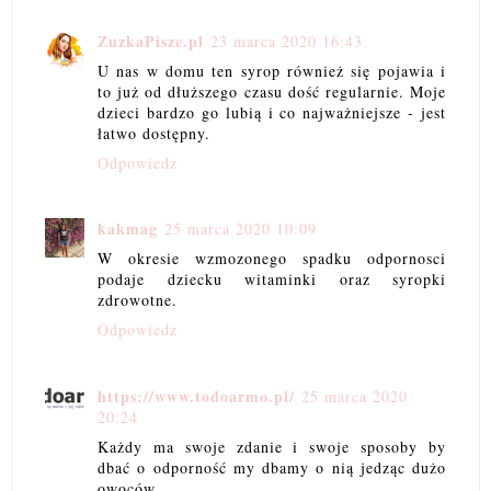
ZuzkaPisze.pl
23 marca 2020 16:43
U nas w domu ten syrop również się pojawia i
to już od dłuższego czasu dość regularnie. Moje
dzieci bardzo go lubią i co najważniejsze - jest
łatwo dostępny.
Odpowiedz
kakmag
25 marca 2020 10:09
W okresie wzmozonego spadku odpornosci
podaje dziecku witaminki oraz syropki
zdrowotne.
Odpowiedz
https://www.todoarmo.pl/
25 marca 2020
20:24
Każdy ma swoje zdanie i swoje sposoby by
dbać o odporność my dbamy o nią jedząc dużo
owoców.