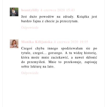
beautylilly
4 czerwca 2020 15:43
Jest dużo powodów na zdrady. Książka jest
bardzo fajna z checie ja przeczytam.
Odpowiedz
Monika Kilijańska
4 czerwca 2020 19:05
Czegoś chyba innego spodziewałam sie po
tytule, czegoś... gorszego. A tu widzę historię,
która może mnie zaciekawić, a nawet skłonić
do przemyśleń. Mnie to przekonuje, zapisuję
sobie lekturę na lato.
Odpowiedz