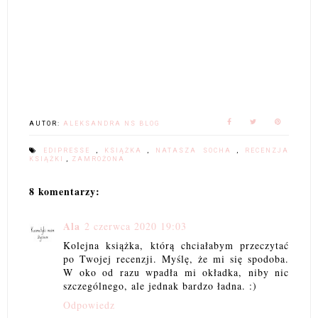
AUTOR:
ALEKSANDRA NS BLOG
EDIPRESSE
,
KSIĄŻKA
,
NATASZA SOCHA
,
RECENZJA
KSIĄŻKI
,
ZAMROŻONA
8 komentarzy:
Ala
2 czerwca 2020 19:03
Kolejna książka, którą chciałabym przeczytać
po Twojej recenzji. Myślę, że mi się spodoba.
W oko od razu wpadła mi okładka, niby nic
szczególnego, ale jednak bardzo ładna. :)
Odpowiedz