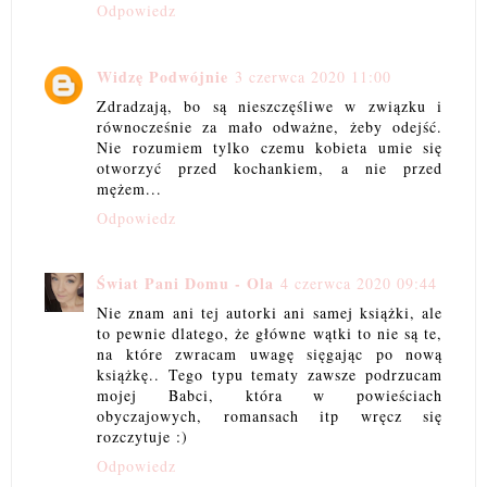
Odpowiedz
Widzę Podwójnie
3 czerwca 2020 11:00
Zdradzają, bo są nieszczęśliwe w związku i
równocześnie za mało odważne, żeby odejść.
Nie rozumiem tylko czemu kobieta umie się
otworzyć przed kochankiem, a nie przed
mężem...
Odpowiedz
Świat Pani Domu - Ola
4 czerwca 2020 09:44
Nie znam ani tej autorki ani samej książki, ale
to pewnie dlatego, że główne wątki to nie są te,
na które zwracam uwagę sięgając po nową
książkę.. Tego typu tematy zawsze podrzucam
mojej Babci, która w powieściach
obyczajowych, romansach itp wręcz się
rozczytuje :)
Odpowiedz