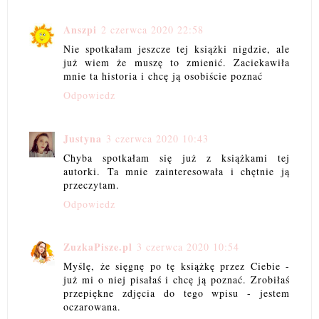
Anszpi
2 czerwca 2020 22:58
Nie spotkałam jeszcze tej książki nigdzie, ale
już wiem że muszę to zmienić. Zaciekawiła
mnie ta historia i chcę ją osobiście poznać
Odpowiedz
Justyna
3 czerwca 2020 10:43
Chyba spotkałam się już z książkami tej
autorki. Ta mnie zainteresowała i chętnie ją
przeczytam.
Odpowiedz
ZuzkaPisze.pl
3 czerwca 2020 10:54
Myślę, że sięgnę po tę książkę przez Ciebie -
już mi o niej pisałaś i chcę ją poznać. Zrobiłaś
przepiękne zdjęcia do tego wpisu - jestem
oczarowana.