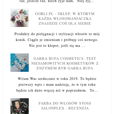
raz, jeszcze raz, niech żyje nam, Niej żyj...
GOBLI.PL - SKLEP, W KTÓRYM
KAŻDA WŁOSOMANIACZKA
ZNAJDZIE COŚ DLA SIEBIE
Produkty do pielęgnacji i stylizacji włosów to mój
konik. Ciągle je zmieniam i próbuję coś nowego.
Nie jest to kłopot, jeśli się ma ...
GARRA RUFA COSMETICS- TEST
NIESAMOWITYCH KOSMETYKÓW Z
ENZYMEM RYB GARRA RUFA
Witam Was serdecznie w roku 2019. To będzie
pierwszy wpis i mam nadzieję, że w tym roku
będzie ich dużo więcej niż w poprzednim. To...
FARBA DO WŁOSÓW SYOSS
SALONPLEX - RECENZJA