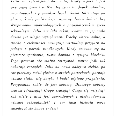
Julia ma czterdzieści dwa lata, trójkę dzieci i jest
zwyczajną żoną i matką. Jej życie to zlepek rytuałów,
monotonnych i przewidywalnych. Świat Julii staje na
głowie, kiedy podsłuchuje rozmowę dwóch kobiet, bez
skrępowania opowiadających o pozamałżeńskim życiu
seksualnym. Julia nie lubi seksu, uważa, że jej ciało
dawno już uległo wyziębieniu. Trochę wbrew sobie, a
trochę z ciekawości nawiązuje wirtualną przyjaźń na
jednym z portali randkowych. Kiedy umawia się na
pierwsze spotkanie, rusza domino z tysiąca klocków.
Tego procesu nie można zatrzymać, nawet jeśli tak
nakazuje rozsądek. Julia na nowo odkrywa siebie, po
raz pierwszy mówi głośno o swoich potrzebach, poznaje
własne ciało, siłę dotyku i budzi uśpione pragnienia.
Przypomina sobie, że jest kobietą. Dlaczego kobiety
czasem zdradzają? Czego szukają? Czego się wstydzą?
Jak wiele z nich jest zamrożonych i nieświadomych
własnej seksualności? I czy taka historia może
zakończyć się happy endem?