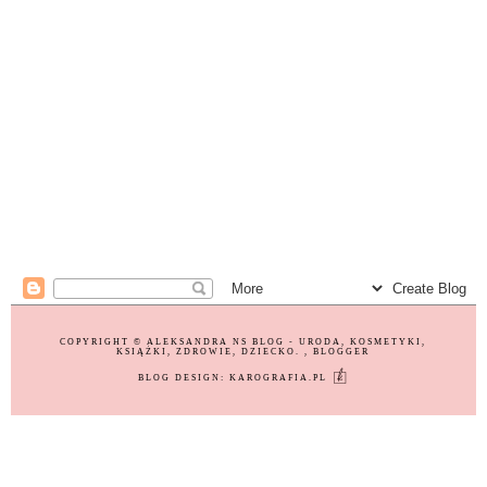
COPYRIGHT ©
ALEKSANDRA NS BLOG - URODA, KOSMETYKI,
KSIĄŻKI, ZDROWIE, DZIECKO.
, BLOGGER
BLOG DESIGN:
KAROGRAFIA.PL