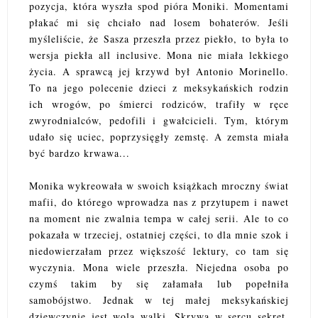
pozycja, która wyszła spod pióra Moniki. Momentami
płakać mi się chciało nad losem bohaterów. Jeśli
myśleliście, że Sasza przeszła przez piekło, to była to
wersja piekła all inclusive. Mona nie miała lekkiego
życia. A sprawcą jej krzywd był Antonio Morinello.
To na jego polecenie dzieci z meksykańskich rodzin
ich wrogów, po śmierci rodziców, trafiły w ręce
zwyrodnialców, pedofili i gwałcicieli. Tym, którym
udało się uciec, poprzysięgły zemstę. A zemsta miała
być bardzo krwawa...
Monika wykreowała w swoich książkach mroczny świat
mafii, do którego wprowadza nas z przytupem i nawet
na moment nie zwalnia tempa w całej serii. Ale to co
pokazała w trzeciej, ostatniej części, to dla mnie szok i
niedowierzałam przez większość lektury, co tam się
wyczynia. Mona wiele przeszła. Niejedna osoba po
czymś takim by się załamała lub popełniła
samobójstwo. Jednak w tej małej meksykańskiej
dziewczynie jest wola walki. Skrywa w sercu sekret,