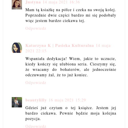
Justyna
14 maja 2021 16:36
Mam tą ksiażkę na półce i czeka na swoją kolej.
Poprzednie dwie części bardzo mi się podobały
więc jestem bardzo ciekawa tej.
Odpowiedz
Katarzyna K | Pasieka Kulturalna
14 maja
2021 22:15
Wspaniała dedykacja! Wiem, jakie to uczucie,
kiedy kończy się ulubiona seria. Cieszymy się,
że wracamy do bohaterów, ale jednocześnie
odczuwamy żal, że to już koniec.
Odpowiedz
beautylilly
16 maja 2021 15:29
Gdzieś już czytam o tej książce. Jestem jej
bardzo ciekawa. Pewnie będzie moja kolejna
pozycja.
Odpowiedz