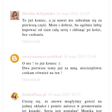
Monika Kilijańska
16 maja 2021 18:47
To już koniec, a ja nawet nie zabrałam się za
pierwszą część. Może i dobrze, bo ogólnie lubię
kupować od razu całą serię i chłonąć po kolei,
bez czekania.
Odpowiedz
zaczytanamarzycielka8
18 maja 2021 21:09
O nie ! to już koniec :(
Dwa pierwsze tomy już za mną, niecierpliwie
czekam również na ten !
Odpowiedz
ZuzkaPisze.pl
19 maja 2021 10:17
Cieszę się, że znowu mogłyśmy gościć na
jednej okładce i pomóc autorce w promowaniu
tej ksiązki. Seria jest genialna! Monika jest