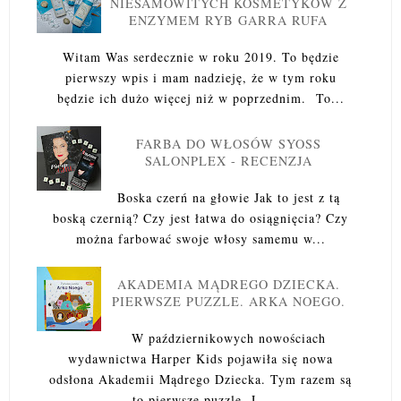
NIESAMOWITYCH KOSMETYKÓW Z
ENZYMEM RYB GARRA RUFA
Witam Was serdecznie w roku 2019. To będzie
pierwszy wpis i mam nadzieję, że w tym roku
będzie ich dużo więcej niż w poprzednim. To...
FARBA DO WŁOSÓW SYOSS
SALONPLEX - RECENZJA
Boska czerń na głowie Jak to jest z tą
boską czernią? Czy jest łatwa do osiągnięcia? Czy
można farbować swoje włosy samemu w...
AKADEMIA MĄDREGO DZIECKA.
PIERWSZE PUZZLE. ARKA NOEGO.
W październikowych nowościach
wydawnictwa Harper Kids pojawiła się nowa
odsłona Akademii Mądrego Dziecka. Tym razem są
to pierwsze puzzle. J...