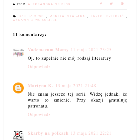
AUTOR:
ALEKSANDRA NS BLOG
DZIEDZICTWO
,
MONIKA SKABARA
,
TRZECI DZIEDZIĆ
,
WYDAWNICTWO KOBIECE
11 komentarzy:
Vademecum Mamy
11 maja 2021 23:25
Oj, to zupełnie nie mój rodzaj literatury
Odpowiedz
Martyna K.
13 maja 2021 21:48
Nie znam jeszcze tej serii. Widzę jednak, że
warto to zmienić. Przy okazji gratuluję
patronatu.
Odpowiedz
Skarby na półkach
13 maja 2021 22:21