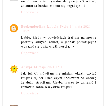
uwielbiam takie prywatne dedykacje <3 Widać,
ze autorka bardzo mocno się angażuje :-)
Odpowiedz
Bookendorfina Izabela Pycio
14 maja 2021
10:25
Lubię, kiedy w powieściach trafiam na mocne
portrety silnych kobiet, a jednak potrafiących
wykazać się dużą wrażliwością. :)
Odpowiedz
Anszpi
14 maja 2021 15:13
Jak już Ci mówiłam nie miałam okazji czytać
książek tej serii nad czym ubolewam bo wiedzę
że dużo straciłam. Chyba muszę to zmienić i
zamówić sobie wszystkie książki
Odpowiedz