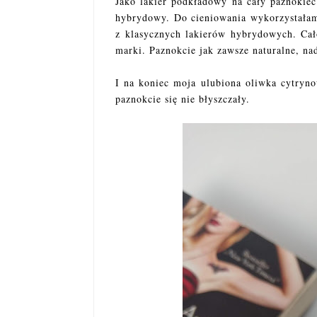
Jako lakier podkładowy na cały paznokieć
hybrydowy. Do cieniowania wykorzystałam
z klasycznych lakierów hybrydowych. Ca
marki. Paznokcie jak zawsze naturalne, na
I na koniec moja ulubiona oliwka cytryno
paznokcie się nie błyszczały.