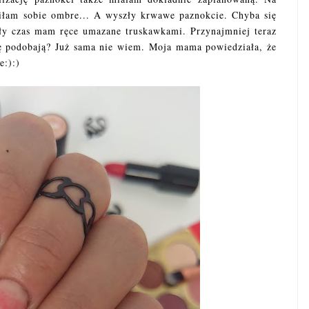
łam sobie ombre... A wyszły krwawe paznokcie. Chyba się
ały czas mam ręce umazane truskawkami. Przynajmniej teraz
ię podobają? Już sama nie wiem. Moja mama powiedziała, że
e:):)