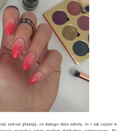
iaż zawsze planuję, co danego dnia założę, to i tak często w
ylizację paznokci także miałam dokładnie zaplanowaną. Na