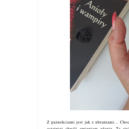
Z paznokciami jest jak z ubraniami... Choc
ostatniej chwili zmieniam zdanie. Tą st