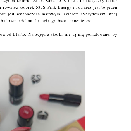
 użyłam koloru Desert Sand 554S i jest to klasyczny lakier
 również kolorek 533S Pink Energy i również jest to jeden
łość jest wykończona matowym lakierem hybrydowym innej
dbudowane żelem, by były grubsze i mocniejsze.
wa od Elarto. Na zdjęciu skórki nie są nią pomalowane, by