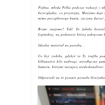
Piękna, młoda Polka podczas wakacji z uk
bezwzględny, co przystojny, Massimo daje 
mimo początkowego buntu, zaczyna darzyć 
Brzmi znajomo? Tak! To fabuła bestsel
Lipińskiej, na podstawie której nakręcono 
Idealny materiał na parodię...
Co byś zrobiła, gdybyś to Ty trafiła po
kilkanaście kilo nadwagi, nieodłączny gum
humoru, którymi tuszujesz niedoskonałości 
Odpowiedź na to pytanie poznała Grażynka,