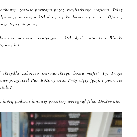
ochanym zostaje porwana przez sycylijskiego mafiosa. Tyleż
dziewczynie równo 365 dni na zakochanie się w nim. Ofiara,
przestępcę uczuciem.
lerowej powieści erotycznej „365 dni" autorstwa Blanki
kinowy hit.
d skrzydła zabójczo szarmanckiego bossa mafii? Ty, Twoje
owy przyjaciel Pan Różowy oraz Twój cięty język i poczucie
ciała?
 którą podczas kinowej premiery wciągnął film. Dosłownie.