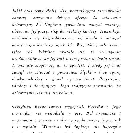
Jakiś czas temu Holly Wix, początkująca piosenkarka
country, otrzymała dziwną ofertę. Za udawanie
dziewczyny JC Hughesa, gwiazdora muzyki country,
obiecano jej przepustkę do wielkiej kariery. Transakcja
wydawała się bezproblemowa: jej uroda i seksapil
miały poprawić wizerunek JC. Wszystko miało trwać
tylko rok. Wkrótce okazało się, że wymagania
producentów co do jej roli w tym przedstawieniu rosną.
A ona nie mogła się na to zgodzić. I kiedy jej bunt
zaczął się mieszać z poczuciem klęski - i ze sporą
dawką whiskey - zjawił się ten facet. Przystojny,
władczy i dominujący. Jego spojrzenie sprawiało, że
dziewczynie uginały się kolana.
Creighton Karas zawsze wygrywał. Porażka w jego
przypadku nie wchodziła w grę. Był arogancki i
wymagający, zarówno wobec zarządu swojej firmy, jak
i w sypialni. Właściwie był dupkiem, ale bajecznie