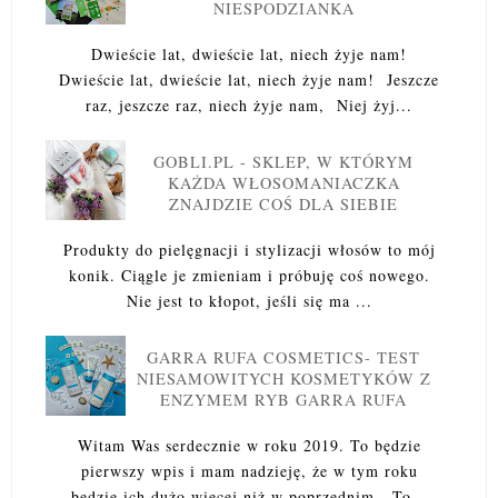
NIESPODZIANKA
Dwieście lat, dwieście lat, niech żyje nam!
Dwieście lat, dwieście lat, niech żyje nam! Jeszcze
raz, jeszcze raz, niech żyje nam, Niej żyj...
GOBLI.PL - SKLEP, W KTÓRYM
KAŻDA WŁOSOMANIACZKA
ZNAJDZIE COŚ DLA SIEBIE
Produkty do pielęgnacji i stylizacji włosów to mój
konik. Ciągle je zmieniam i próbuję coś nowego.
Nie jest to kłopot, jeśli się ma ...
GARRA RUFA COSMETICS- TEST
NIESAMOWITYCH KOSMETYKÓW Z
ENZYMEM RYB GARRA RUFA
Witam Was serdecznie w roku 2019. To będzie
pierwszy wpis i mam nadzieję, że w tym roku
będzie ich dużo więcej niż w poprzednim. To...