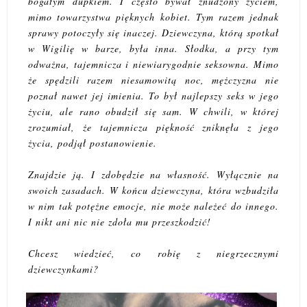
bogatym dupkiem. I często bywał znudzony życiem,
mimo towarzystwa pięknych kobiet. Tym razem jednak
sprawy potoczyły się inaczej. Dziewczyna, którą spotkał
w Wigilię w barze, była inna. Słodka, a przy tym
odważna, tajemnicza i niewiarygodnie seksowna. Mimo
że spędzili razem niesamowitą noc, mężczyzna nie
poznał nawet jej imienia. To był najlepszy seks w jego
życiu, ale rano obudził się sam. W chwili, w której
zrozumiał, że tajemnicza piękność zniknęła z jego
życia, podjął postanowienie.
Znajdzie ją. I zdobędzie na własność. Wyłącznie na
swoich zasadach. W końcu dziewczyna, która wzbudziła
w nim tak potężne emocje, nie może należeć do innego.
I nikt ani nic nie zdoła mu przeszkodzić!
Chcesz wiedzieć, co robię z niegrzecznymi
dziewczynkami?