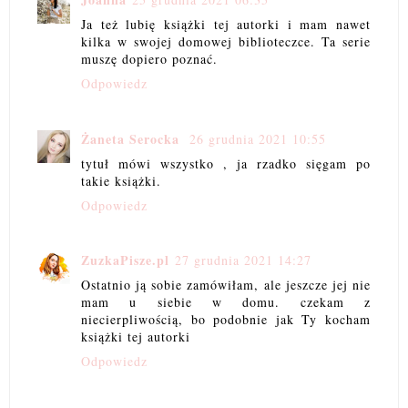
Ja też lubię książki tej autorki i mam nawet
kilka w swojej domowej biblioteczce. Ta serie
muszę dopiero poznać.
Odpowiedz
Żaneta Serocka
26 grudnia 2021 10:55
tytuł mówi wszystko , ja rzadko sięgam po
takie książki.
Odpowiedz
ZuzkaPisze.pl
27 grudnia 2021 14:27
Ostatnio ją sobie zamówiłam, ale jeszcze jej nie
mam u siebie w domu. czekam z
niecierpliwością, bo podobnie jak Ty kocham
książki tej autorki
Odpowiedz