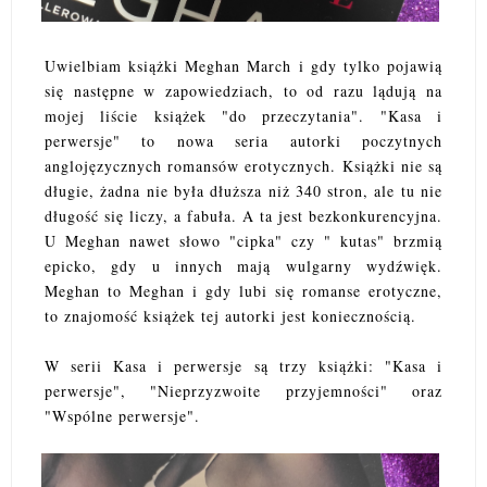
Uwielbiam książki Meghan March i gdy tylko pojawią
się następne w zapowiedziach, to od razu lądują na
mojej liście książek "do przeczytania". "Kasa i
perwersje" to nowa seria autorki poczytnych
anglojęzycznych romansów erotycznych. Książki nie są
długie, żadna nie była dłuższa niż 340 stron, ale tu nie
długość się liczy, a fabuła. A ta jest bezkonkurencyjna.
U Meghan nawet słowo "cipka" czy " kutas" brzmią
epicko, gdy u innych mają wulgarny wydźwięk.
Meghan to Meghan i gdy lubi się romanse erotyczne,
to znajomość książek tej autorki jest koniecznością.
W serii Kasa i perwersje są trzy książki: "Kasa i
perwersje", "Nieprzyzwoite przyjemności" oraz
"Wspólne perwersje".