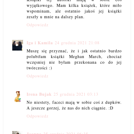
wyjątkowego. Mam kilka książek, które miło
wspominam, ale ostatnio jakoś jej książki
zeszły u mnie na dalszy plan.
Odpowiedz
Iga i Kamila
24 grudnia 2021 21:08
Muszę się przyznać, że i jak ostatnio bardzo
polubiłam książki Meghan March, chociaż
wczęsniej nie byłam przekonana co do jej
twórczości :)
Odpowiedz
Irena Bujak
25 grudnia 2021 03:13
No niestety, faceci mają w sobie coś z dupków.
A jeszcze gorzej, że nas do nich ciągnie. :D
Odpowiedz
Joanna
25 grudnia 2021 06:35