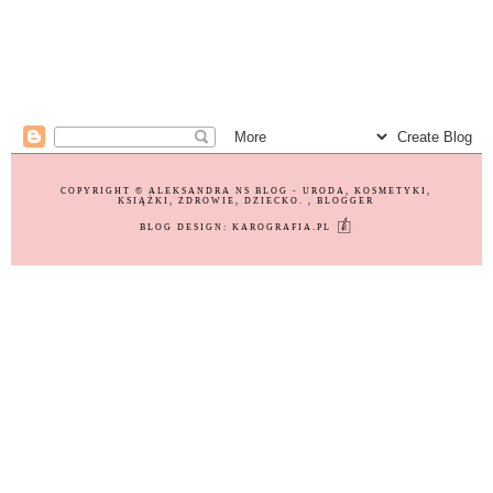
COPYRIGHT ©
ALEKSANDRA NS BLOG - URODA, KOSMETYKI,
KSIĄŻKI, ZDROWIE, DZIECKO.
, BLOGGER
BLOG DESIGN:
KAROGRAFIA.PL