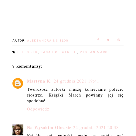
AUTOR:
ALEKSANDRA NS BLOG
EDITIO RED
,
KASA I PERWERSJE
,
MEGHAN MARCH
7 komentarzy:
Martyna K.
24 grudnia 2021 19:41
Twórczość autorki muszę koniecznie polecić
siostrze. Książki March powinny jej się
spodobać.
Odpowiedz
Na Wysokim Obcasie
24 grudnia 2021 20:38
Książki tej autorki mają w sobie coś