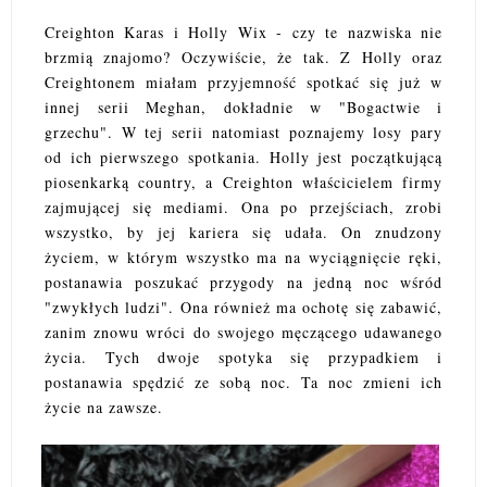
Creighton Karas i Holly Wix - czy te nazwiska nie
brzmią znajomo? Oczywiście, że tak. Z Holly oraz
Creightonem miałam przyjemność spotkać się już w
innej serii Meghan, dokładnie w "Bogactwie i
grzechu". W tej serii natomiast poznajemy losy pary
od ich pierwszego spotkania. Holly jest początkującą
piosenkarką country, a Creighton właścicielem firmy
zajmującej się mediami. Ona po przejściach, zrobi
wszystko, by jej kariera się udała. On znudzony
życiem, w którym wszystko ma na wyciągnięcie ręki,
postanawia poszukać przygody na jedną noc wśród
"zwykłych ludzi". Ona również ma ochotę się zabawić,
zanim znowu wróci do swojego męczącego udawanego
życia. Tych dwoje spotyka się przypadkiem i
postanawia spędzić ze sobą noc. Ta noc zmieni ich
życie na zawsze.