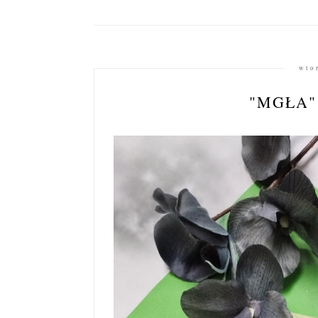
wto
"MGŁA"