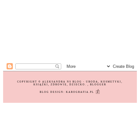
COPYRIGHT ©
ALEKSANDRA NS BLOG - URODA, KOSMETYKI,
KSIĄŻKI, ZDROWIE, DZIECKO.
, BLOGGER
BLOG DESIGN:
KAROGRAFIA.PL