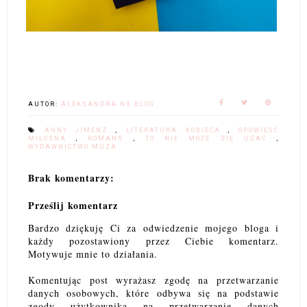
AUTOR:
ALEKSANDRA NS BLOG
ANNY JIMENZ
,
LITERATURA KOBIECA
,
OPOWIEŚĆ
MIŁOSNA
,
ROMANS
,
TO NIE MOŻE SIĘ UDAĆ
,
WYDAWNICTWO MUZA
Brak komentarzy:
Prześlij komentarz
Bardzo dziękuję Ci za odwiedzenie mojego bloga i
każdy pozostawiony przez Ciebie komentarz.
Motywuje mnie to działania.
Komentując post wyrażasz zgodę na przetwarzanie
danych osobowych, które odbywa się na podstawie
zgody użytkownika na przetwarzanie danych