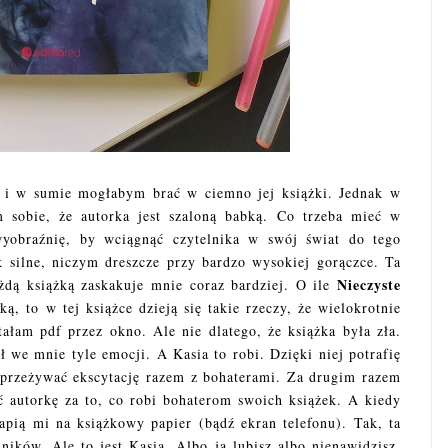
e i w sumie mogłabym brać w ciemno jej książki. Jednak w
am sobie, że autorka jest szaloną babką. Co trzeba mieć w
wyobraźnię, by wciągnąć czytelnika w swój świat do tego
k silne, niczym dreszcze przy bardzo wysokiej gorączce. Ta
Nieczyste
żdą książką zaskakuje mnie coraz bardziej. O ile
, to w tej książce dzieją się takie rzeczy, że wielokrotnie
ałam pdf przez okno. Ale nie dlatego, że książka była zła.
ł we mnie tyle emocji. A Kasia to robi. Dzięki niej potrafię
i przeżywać ekscytację razem z bohaterami. Za drugim razem
ć autorkę za to, co robi bohaterom swoich książek. A kiedy
apią mi na książkowy papier (bądź ekran telefonu). Tak, ta
lników. Ale to jest Kasia. Albo ją lubisz albo nienawidzisz.