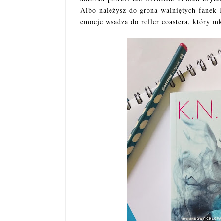
Albo należysz do grona walniętych fanek K
emocje wsadza do roller coastera, który m