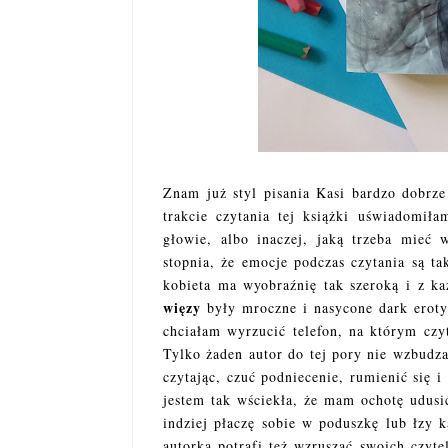
Znam już styl pisania Kasi bardzo dobrz
trakcie czytania tej książki uświadomił
głowie, albo inaczej, jaką trzeba mieć 
stopnia, że emocje podczas czytania są ta
kobieta ma wyobraźnię tak szeroką i z ka
więzy
były mroczne i nasycone dark erotyką
chciałam wyrzucić telefon, na którym czyt
Tylko żaden autor do tej pory nie wzbudza
czytając, czuć podniecenie, rumienić się 
jestem tak wściekła, że mam ochotę udusi
indziej płaczę sobie w poduszkę lub łzy k
autorka potrafi też wzruszać swoich czyte