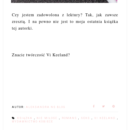
Czy jestem zadowolona z lektury? Tak, jak zawsze
zresztą. I na pewno nie jest to moja ostatnia książka
tej autorki.
Znacie twórczość Vi Keeland?
AUTOR:
ALEKSANDRA NS BLOG
KSIĄŻKA
,
NIE MIŁOŚĆ
,
ROMANS
,
SEKS
,
VI KEELAND
,
WYDAWNICTWO KOBIECE