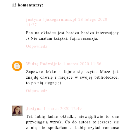
12 komentarzy:
justyna | jakogarniam.pl
28 lutego 2020
11:27
Pan na okładce jest bardzo bardzo interesujący
:) Nie znałam książki, fajna recenzja.
Odpowiedz
Widzę Podwójnie
1 marca 2020 11:56
Zapewne lekko i fajnie się czyta. Może jak
znajdę chwilę i miejsce w swojej biblioteczce,
to po nią sięgnę ;)
Odpowiedz
Justyna
1 marca 2020 12:49
Też lubię ładne okładki, niewątpliwie to one
przyciągają wzrok. Co do autora to jeszcze się
z nią nie spotkałam . Lubię czytać romanse