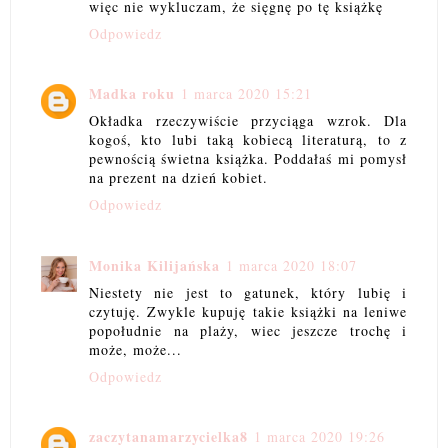
więc nie wykluczam, że sięgnę po tę książkę
Odpowiedz
Madka roku
1 marca 2020 15:21
Okładka rzeczywiście przyciąga wzrok. Dla
kogoś, kto lubi taką kobiecą literaturą, to z
pewnością świetna książka. Poddałaś mi pomysł
na prezent na dzień kobiet.
Odpowiedz
Monika Kilijańska
1 marca 2020 18:07
Niestety nie jest to gatunek, który lubię i
czytuję. Zwykle kupuję takie książki na leniwe
popołudnie na plaży, wiec jeszcze trochę i
może, może...
Odpowiedz
zaczytanamarzycielka8
1 marca 2020 19:26