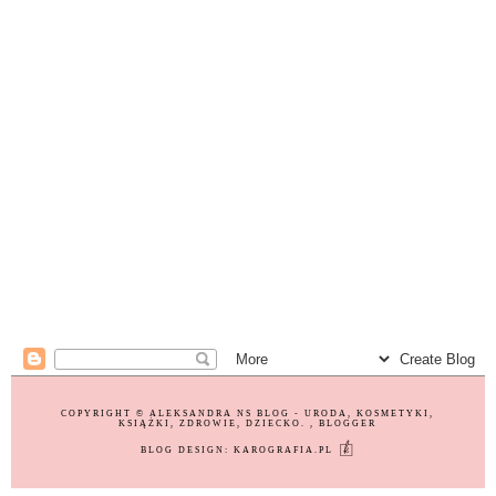
COPYRIGHT ©
ALEKSANDRA NS BLOG - URODA, KOSMETYKI,
KSIĄŻKI, ZDROWIE, DZIECKO.
, BLOGGER
BLOG DESIGN:
KAROGRAFIA.PL