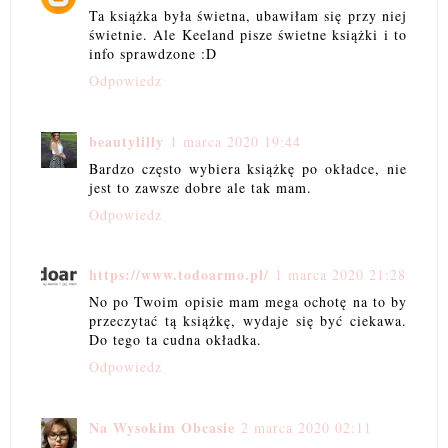
Ta książka była świetna, ubawiłam się przy niej
świetnie. Ale Keeland pisze świetne książki i to
info sprawdzone :D
Odpowiedz
beautylilly
1 marca 2020 19:44
Bardzo często wybiera książkę po okładce, nie
jest to zawsze dobre ale tak mam.
Odpowiedz
https://www.todoarmo.pl/
1 marca 2020 21:28
No po Twoim opisie mam mega ochotę na to by
przeczytać tą książkę, wydaje się być ciekawa.
Do tego ta cudna okładka.
Odpowiedz
Na Wysokim Obcasie
2 marca 2020 02:11