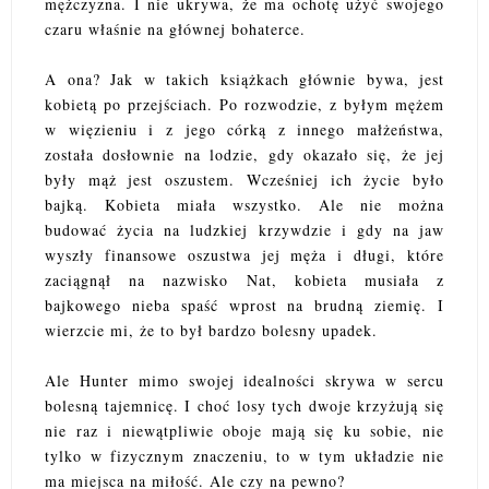
mężczyzna. I nie ukrywa, że ma ochotę użyć swojego
czaru właśnie na głównej bohaterce.
A ona? Jak w takich książkach głównie bywa, jest
kobietą po przejściach. Po rozwodzie, z byłym mężem
w więzieniu i z jego córką z innego małżeństwa,
została dosłownie na lodzie, gdy okazało się, że jej
były mąż jest oszustem. Wcześniej ich życie było
bajką. Kobieta miała wszystko. Ale nie można
budować życia na ludzkiej krzywdzie i gdy na jaw
wyszły finansowe oszustwa jej męża i długi, które
zaciągnął na nazwisko Nat, kobieta musiała z
bajkowego nieba spaść wprost na brudną ziemię. I
wierzcie mi, że to był bardzo bolesny upadek.
Ale Hunter mimo swojej idealności skrywa w sercu
bolesną tajemnicę. I choć losy tych dwoje krzyżują się
nie raz i niewątpliwie oboje mają się ku sobie, nie
tylko w fizycznym znaczeniu, to w tym układzie nie
ma miejsca na miłość. Ale czy na pewno?