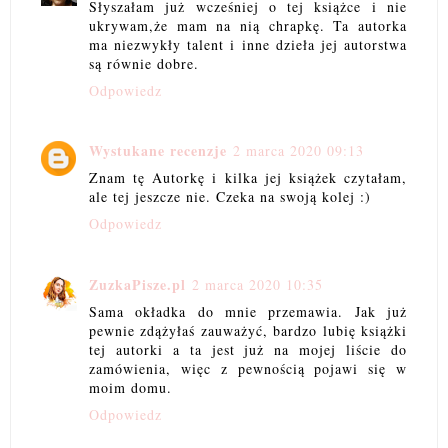
Słyszałam już wcześniej o tej książce i nie
ukrywam,że mam na nią chrapkę. Ta autorka
ma niezwykły talent i inne dzieła jej autorstwa
są równie dobre.
Odpowiedz
Wystukane recenzje
2 marca 2020 09:13
Znam tę Autorkę i kilka jej książek czytałam,
ale tej jeszcze nie. Czeka na swoją kolej :)
Odpowiedz
ZuzkaPisze.pl
2 marca 2020 10:35
Sama okładka do mnie przemawia. Jak już
pewnie zdążyłaś zauważyć, bardzo lubię książki
tej autorki a ta jest już na mojej liście do
zamówienia, więc z pewnością pojawi się w
moim domu.
Odpowiedz