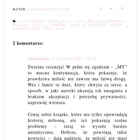
AUTOR:
ALEKSANDRA NS BLOG
ELLE KENNEDY
,
GAY
,
GEJ
,
LGBT
,
MY
,
ON
,
ROMANS
,
ROMANS LGBT
,
ROMANS MAM
,
SABRINA BOWEN
,
WYDAWNICTWO ZYSK I S-KA
2 komentarze:
emodnisia
1 sierpnia 2025 16:25
Świetna recenzja! W pełni się zgadzam – „MY”
to mocna kontynuacja, która pokazuje, że
prawdziwa miłość nie zawsze ma łatwą drogę.
Wes i Jamie to duet, który chwyta za serce, a
sposób, w jaki autorki ukazują ich zmagania z
brakiem akceptacji i potrzebą prywatności,
naprawdę wzrusza.
Cenię sobie książki, które nie tylko opowiadają
historię miłosną, ale też pokazują realne
problemy – tutaj to wyszło bardzo
autentycznie. Dobrze, że powstają takie
powieści – dają nadzieję, że miłość nie musi