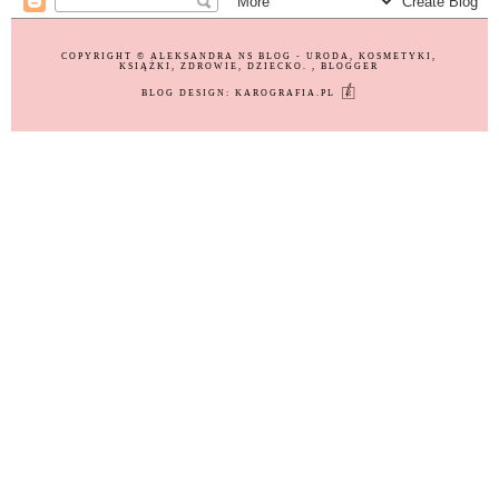
COPYRIGHT ©
ALEKSANDRA NS BLOG - URODA, KOSMETYKI,
KSIĄŻKI, ZDROWIE, DZIECKO.
, BLOGGER
BLOG DESIGN:
KAROGRAFIA.PL